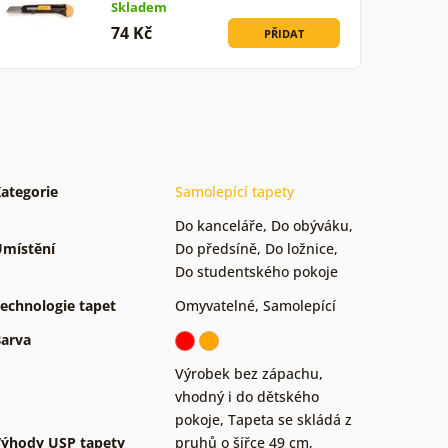
Skladem
74 Kč
PŘIDAT
ategorie
Samolepící tapety
Do kanceláře
,
Do obýváku
,
místění
Do předsíně
,
Do ložnice
,
Do studentského pokoje
echnologie tapet
Omyvatelné
,
Samolepící
arva
Výrobek bez zápachu,
vhodný i do dětského
pokoje
,
Tapeta se skládá z
ýhody USP tapety
pruhů o šířce 49 cm
,