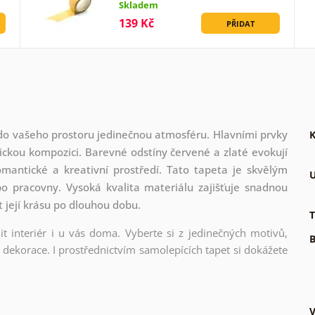
Skladem
139 Kč
PŘIDAT
do vašeho prostoru jedinečnou atmosféru. Hlavními prvky
K
ickou kompozici. Barevné odstíny červené a zlaté evokují
romantické a kreativní prostředí. Tato tapeta je skvělým
U
o pracovny. Vysoká kvalita materiálu zajišťuje snadnou
t její krásu po dlouhou dobu.
T
t interiér i u vás doma. Vyberte si z jedinečných motivů,
B
dekorace. I prostřednictvím samolepících tapet si dokážete
V