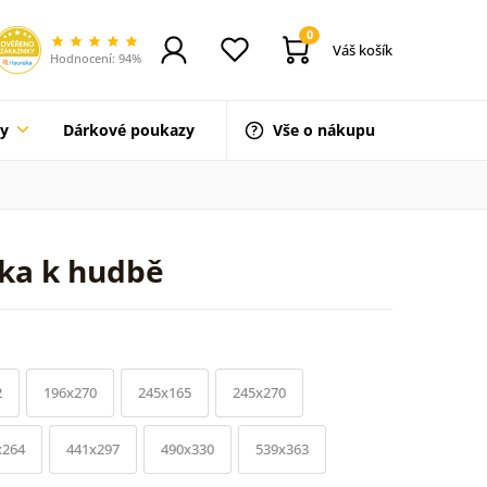
0
Váš košík
Hodnocení: 94%
ty
Dárkové poukazy
Vše o nákupu
ska k hudbě
2
196x270
245x165
245x270
x264
441x297
490x330
539x363