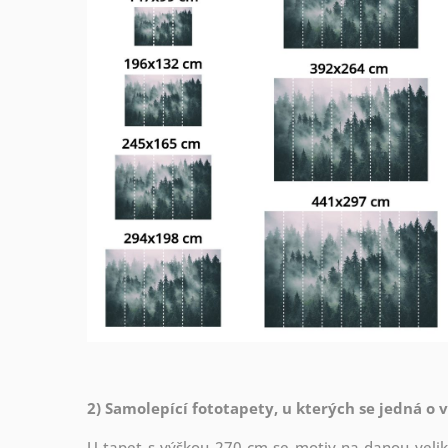
2) Samolepící fototapety, u kterých se jedná o 
U tapet s výškou 270 cm se motiv na danou veliko