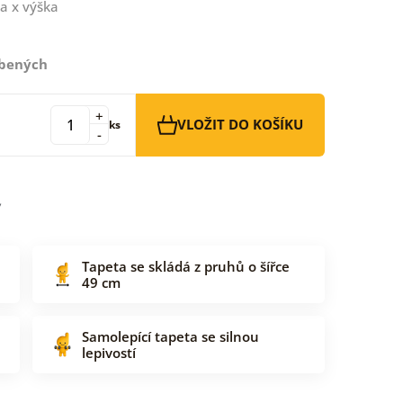
a x výška
íbených
+
VLOŽIT DO KOŠÍKU
ks
-
Tapeta se skládá z pruhů o šířce
49 cm
Samolepící tapeta se silnou
lepivostí