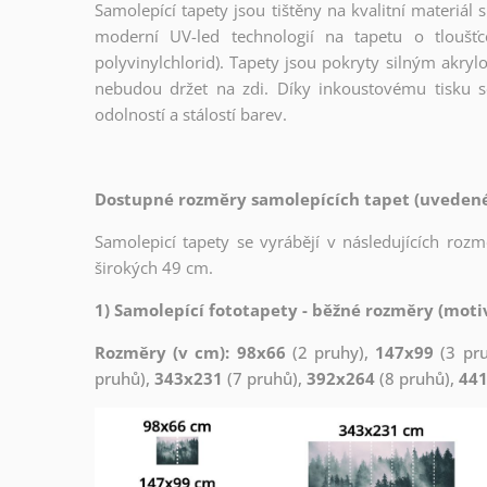
Samolepící tapety jsou tištěny na kvalitní materiá
moderní UV-led technologií na tapetu o tloušť
polyvinylchlorid). Tapety jsou pokryty silným akryl
nebudou držet na zdi. Díky inkoustovému tisku s
odolností a stálostí barev.
Dostupné rozměry samolepících tapet (uvedené 
Samolepicí tapety se vyrábějí v následujících roz
širokých 49 cm.
1) Samolepící fototapety - běžné rozměry (motiv
Rozměry (v cm): 98x66
(2 pruhy),
147x99
(3 pr
pruhů),
343x231
(7 pruhů),
392x264
(8 pruhů),
44