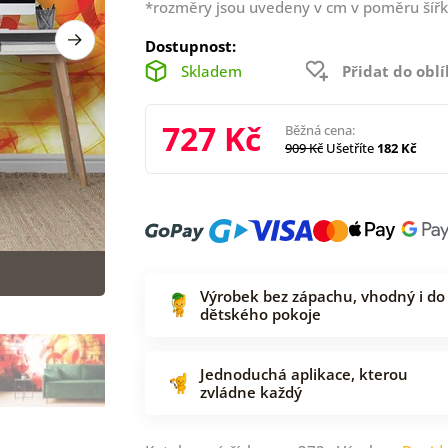
*rozměry jsou uvedeny v cm v poměru šířk
Dostupnost:
Skladem
Přidat do obl
727 Kč
Běžná cena:
909 Kč
Ušetříte
182 Kč
Výrobek bez zápachu, vhodný i do
dětského pokoje
Jednoduchá aplikace, kterou
zvládne každý