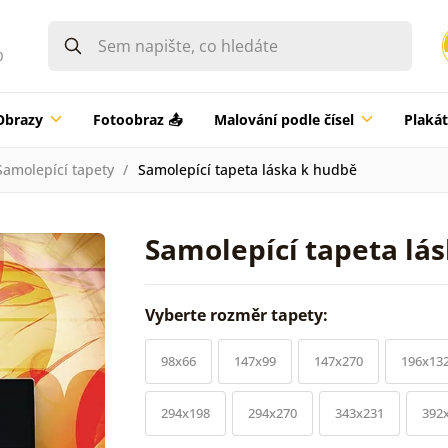
0
Obrazy
Fotoobraz 📤
Malování podle čísel
Plaká
Samolepící tapety
Samolepící tapeta láska k hudbě
Samolepící tapeta lá
Vyberte rozměr tapety:
98x66
147x99
147x270
196x13
294x198
294x270
343x231
392