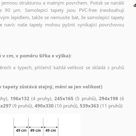
l s jemnou strukturou a matným povrchem. Potisk se nanáší
d
ce 90 µm. Samolepicí tapety jsou PVC-free (neobsahují
ovým lepidlem, takže se nemusíte bát, že samolepící tapety
e navíc naše tapety mohou pyšnit vynikající povrchovou
v cm, v poměru šířka x výška):
měrech a typech, přičemž každá velikost se skládá z pruhů
 tapety zůstává stejný, mění se jen velikost)
uhy),
196x132
(4 pruhy),
245x165
(5 pruhů),
294x198
(6
1x297
(9 pruhů),
490x330
(10 pruhů),
539x363
(11 pruhů)