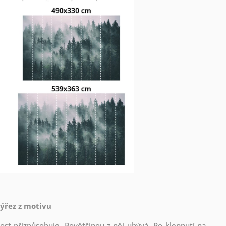
výřez z motivu
st přizpůsobuje. Povětšinou z něj ubývá. Po klepnutí na