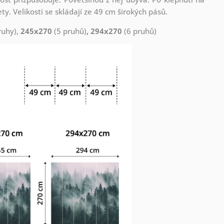
. Velikosti se skládají ze 49 cm širokých pásů.
ruhy),
245x270
(5 pruhů)
, 294x270
(6 pruhů)