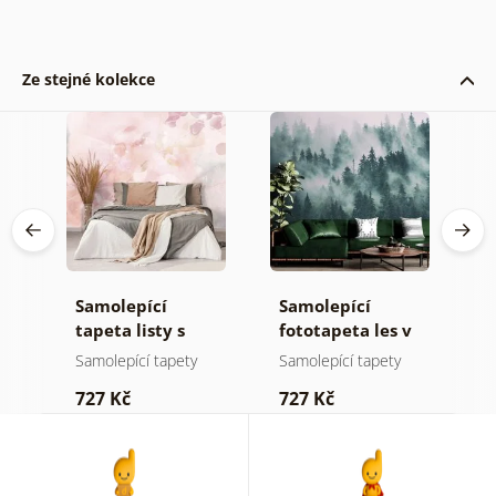
Ze stejné kolekce
Samolepící
Samolepící
S
a
tapeta listy s
fototapeta les v
t
pastelovým
mlze
z
Samolepící tapety
Samolepící tapety
S
nádechem
p
727 Kč
727 Kč
7
b
k