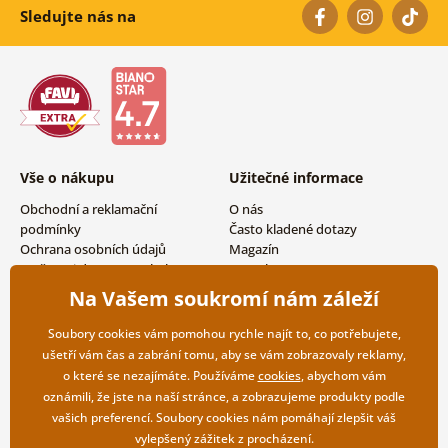
Sledujte nás na
Vše o nákupu
Užitečné informace
Obchodní a reklamační
O nás
podmínky
Často kladené dotazy
Ochrana osobních údajů
Magazín
Možnosti dopravy a platby
Kontakty
Vrácení zboží
Velkoobchodní spolupráce
Na Vašem soukromí nám záleží
Soubory cookies vám pomohou rychle najít to, co potřebujete,
ušetří vám čas a zabrání tomu, aby se vám zobrazovaly reklamy,
o které se nezajímáte. Používáme
cookies
, abychom vám
oznámili, že jste na naší stránce, a zobrazujeme produkty podle
vašich preferencí. Soubory cookies nám pomáhají zlepšit váš
vylepšený zážitek z procházení.