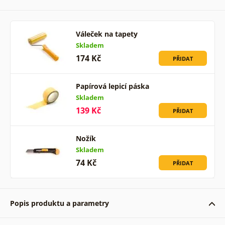
Váleček na tapety
Skladem
174 Kč
PŘIDAT
Papírová lepicí páska
Skladem
139 Kč
PŘIDAT
Nožík
Skladem
74 Kč
PŘIDAT
Popis produktu a parametry