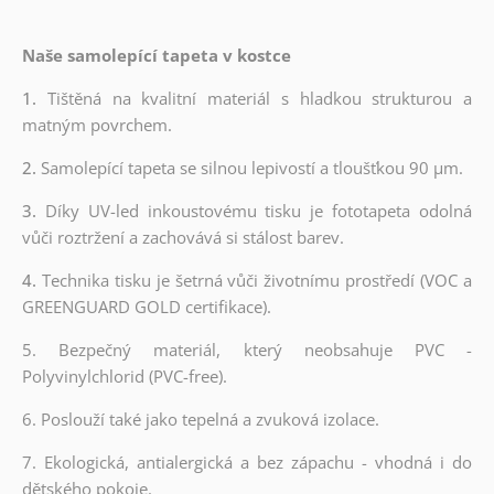
Naše samolepící tapeta v kostce
1.
Tištěná na kvalitní materiál s hladkou strukturou a
matným povrchem.
2.
Samolepící tapeta se silnou lepivostí a tloušťkou 90 µm.
3.
Díky UV-led inkoustovému tisku je fototapeta odolná
vůči roztržení a zachovává si stálost barev.
4.
Technika tisku je šetrná vůči životnímu prostředí (VOC a
GREENGUARD GOLD certifikace).
5. Bezpečný materiál, který neobsahuje PVC -
Polyvinylchlorid (PVC-free).
6. Poslouží také jako tepelná a zvuková izolace.
7. Ekologická, antialergická a bez zápachu - vhodná i do
dětského pokoje.