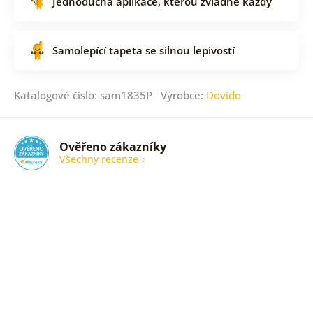
Jednoduchá aplikace, kterou zvládne každý
Samolepící tapeta se silnou lepivostí
Katalogové číslo: sam1835P Výrobce:
Dovido
Ověřeno zákazníky
Všechny recenze
nic
Ověřený