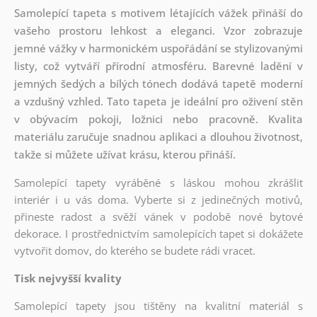
Samolepící tapeta s motivem létajících vážek přináší do
vašeho prostoru lehkost a eleganci. Vzor zobrazuje
jemné vážky v harmonickém uspořádání se stylizovanými
listy, což vytváří přírodní atmosféru. Barevné ladění v
jemných šedých a bílých tónech dodává tapetě moderní
a vzdušný vzhled. Tato tapeta je ideální pro oživení stěn
v obývacím pokoji, ložnici nebo pracovně. Kvalita
materiálu zaručuje snadnou aplikaci a dlouhou životnost,
takže si můžete užívat krásu, kterou přináší.
Samolepící tapety vyráběné s láskou mohou zkrášlit
interiér i u vás doma. Vyberte si z jedinečných motivů,
přineste radost a svěží vánek v podobě nové bytové
dekorace. I prostřednictvím samolepících tapet si dokážete
vytvořit domov, do kterého se budete rádi vracet.
Tisk nejvyšší kvality
Samolepící tapety jsou tištěny na kvalitní materiál s