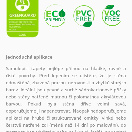
Jednoduchá aplikace
Samolepicí tapety nejlépe přilnou na hladké, rovné a
čisté povrchy. Před lepením se ujistěte, že je stěna
odmaštěná, zbavená prachu, nerovností a zbytků starých
barev. Ideální jsou pevné a suché sádrokartonové příčky
nebo stěny natřené matnou či polomatnou akrylátovou
barvou. Pokud byla stěna dříve velmi savá,
doporučujeme ji napenetrovat. Naopak nedoporučujeme
aplikaci na hrubé či strukturované omítky, vlhké nebo
čerstvě natřené zdi (méně než 14 dní po malování), do
místností bez odvětrání nebo na kluzké, lesklé, neporézní