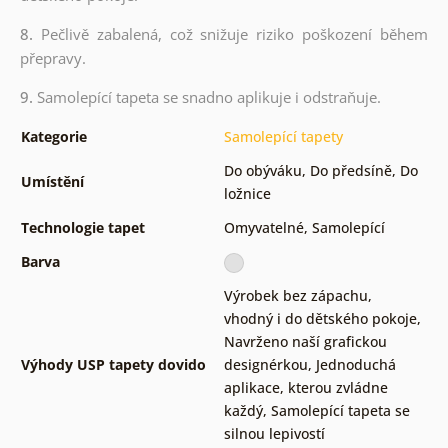
8.
Pečlivě zabalená, což snižuje riziko poškození během
přepravy.
9.
Samolepící tapeta se snadno aplikuje i odstraňuje.
Kategorie
Samolepící tapety
Do obýváku
,
Do předsíně
,
Do
Umístění
ložnice
Technologie tapet
Omyvatelné
,
Samolepící
Barva
Výrobek bez zápachu,
vhodný i do dětského pokoje
,
Navrženo naší grafickou
Výhody USP tapety dovido
designérkou
,
Jednoduchá
aplikace, kterou zvládne
každý
,
Samolepící tapeta se
silnou lepivostí