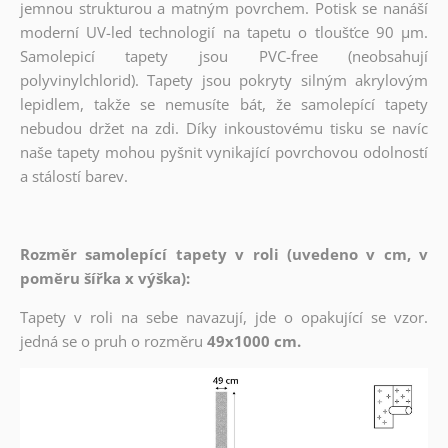
jemnou strukturou a matným povrchem. Potisk se nanáší
moderní UV-led technologií na tapetu o tloušťce 90 µm.
Samolepicí tapety jsou PVC-free (neobsahují
polyvinylchlorid). Tapety jsou pokryty silným akrylovým
lepidlem, takže se nemusíte bát, že samolepící tapety
nebudou držet na zdi. Díky inkoustovému tisku se navíc
naše tapety mohou pyšnit vynikající povrchovou odolností
a stálostí barev.
Rozměr samolepící tapety v roli (uvedeno v cm, v
poměru šířka x výška):
Tapety v roli na sebe navazují, jde o opakující se vzor.
jedná se o pruh o rozměru
49x1000 cm.