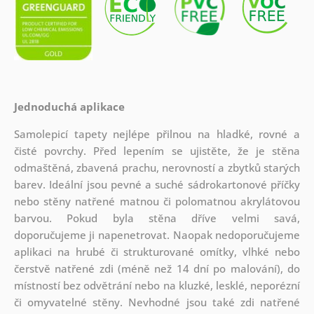
Jednoduchá aplikace
Samolepicí tapety nejlépe přilnou na hladké, rovné a
čisté povrchy. Před lepením se ujistěte, že je stěna
odmaštěná, zbavená prachu, nerovností a zbytků starých
barev. Ideální jsou pevné a suché sádrokartonové příčky
nebo stěny natřené matnou či polomatnou akrylátovou
barvou. Pokud byla stěna dříve velmi savá,
doporučujeme ji napenetrovat. Naopak nedoporučujeme
aplikaci na hrubé či strukturované omítky, vlhké nebo
čerstvě natřené zdi (méně než 14 dní po malování), do
místností bez odvětrání nebo na kluzké, lesklé, neporézní
či omyvatelné stěny. Nevhodné jsou také zdi natřené