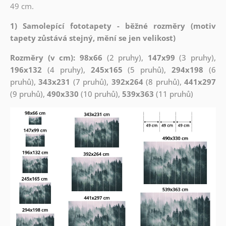
49 cm.
1) Samolepící fototapety - běžné rozměry (motiv
tapety zůstává stejný, mění se jen velikost)
Rozměry (v cm): 98x66
(2 pruhy),
147x99
(3 pruhy),
196x132
(4 pruhy),
245x165
(5 pruhů),
294x198
(6
pruhů),
343x231
(7 pruhů),
392x264
(8 pruhů),
441x297
(9 pruhů),
490x330
(10 pruhů),
539x363
(11 pruhů)