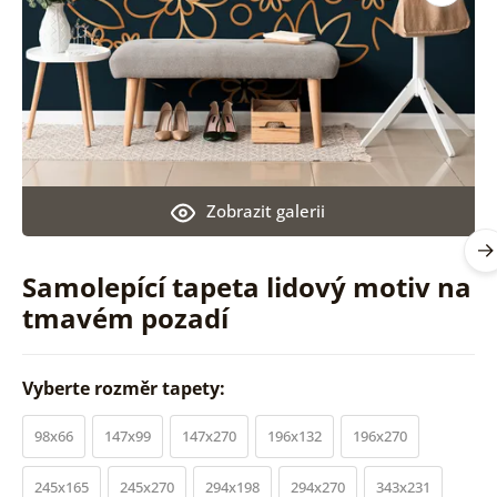
Zobrazit galerii
Samolepící tapeta lidový motiv na
tmavém pozadí
Vyberte rozměr tapety:
98x66
147x99
147x270
196x132
196x270
245x165
245x270
294x198
294x270
343x231