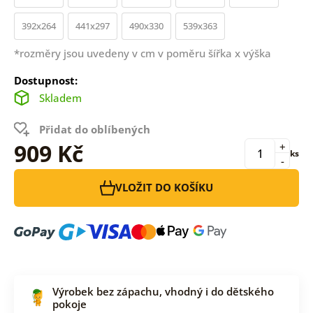
392x264
441x297
490x330
539x363
*rozměry jsou uvedeny v cm v poměru šířka x výška
Dostupnost:
Skladem
Přidat do oblíbených
909 Kč
+
ks
-
VLOŽIT DO KOŠÍKU
Výrobek bez zápachu, vhodný i do dětského
pokoje