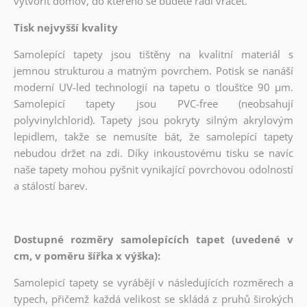
vytvořit domov, do kterého se budete rádi vracet.
Tisk nejvyšší kvality
Samolepící tapety jsou tištěny na kvalitní materiál s
jemnou strukturou a matným povrchem. Potisk se nanáší
moderní UV-led technologií na tapetu o tloušťce 90 µm.
Samolepicí tapety jsou PVC-free (neobsahují
polyvinylchlorid). Tapety jsou pokryty silným akrylovým
lepidlem, takže se nemusíte bát, že samolepící tapety
nebudou držet na zdi. Díky inkoustovému tisku se navíc
naše tapety mohou pyšnit vynikající povrchovou odolností
a stálostí barev.
Dostupné rozměry samolepících tapet (uvedené v
cm, v poměru šířka x výška):
Samolepicí tapety se vyrábějí v následujících rozměrech a
typech, přičemž každá velikost se skládá z pruhů širokých