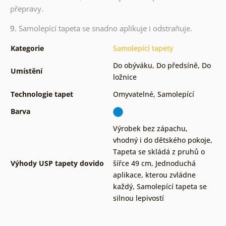
přepravy.
9.
Samolepící tapeta se snadno aplikuje i odstraňuje.
Kategorie
Samolepící tapety
Do obýváku
,
Do předsíně
,
Do
Umístění
ložnice
Technologie tapet
Omyvatelné
,
Samolepící
Barva
Výrobek bez zápachu,
vhodný i do dětského pokoje
,
Tapeta se skládá z pruhů o
Výhody USP tapety dovido
šířce 49 cm
,
Jednoduchá
aplikace, kterou zvládne
každý
,
Samolepící tapeta se
silnou lepivostí