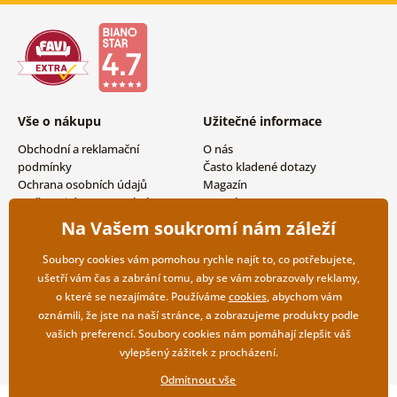
Vše o nákupu
Užitečné informace
Obchodní a reklamační
O nás
podmínky
Často kladené dotazy
Ochrana osobních údajů
Magazín
Možnosti dopravy a platby
Kontakty
Vrácení zboží
Velkoobchodní spolupráce
Na Vašem soukromí nám záleží
Soubory cookies vám pomohou rychle najít to, co potřebujete,
ušetří vám čas a zabrání tomu, aby se vám zobrazovaly reklamy,
o které se nezajímáte. Používáme
cookies
, abychom vám
oznámili, že jste na naší stránce, a zobrazujeme produkty podle
vašich preferencí. Soubory cookies nám pomáhají zlepšit váš
vylepšený zážitek z procházení.
Odmítnout vše