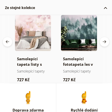
Ze stejné kolekce
Samolepící
Samolepící
S
ž
tapeta listy s
fototapeta les v
t
pastelovým
mlze
n
Samolepící tapety
Samolepící tapety
S
nádechem
727 Kč
727 Kč
7
Doprava zdarma
Rychlé dodání