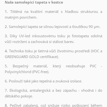
Naše samolepící tapeta v kostce
1.
Tištěná na kvalitní materiál s hladkou strukturou a
matným povrchem.
2.
Samolepící tapeta se silnou lepivostí a tloušťkou 90 µm.
3.
Díky UV-led inkoustovému tisku je fototapeta odolná
vůči roztržení a zachovává si stálost barev.
4.
Technika tisku je šetrná vůči životnímu prostředí (VOC a
GREENGUARD GOLD certifikace).
5. Bezpečný materiál, který neobsahuje PVC -
Polyvinylchlorid (PVC-free).
6. Poslouží také jako tepelná a zvuková izolace.
7. Ekologická, antialergická a bez zápachu - vhodná i do
dětského pokoje.
8.
Pečlivě zabalená, což snižuje riziko poškození během