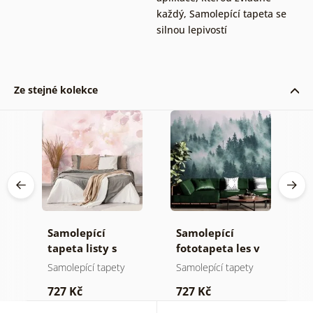
každý
,
Samolepící tapeta se
silnou lepivostí
Ze stejné kolekce
Samolepící
Samolepící
S
ž
tapeta listy s
fototapeta les v
t
pastelovým
mlze
n
Samolepící tapety
Samolepící tapety
S
nádechem
727 Kč
727 Kč
7