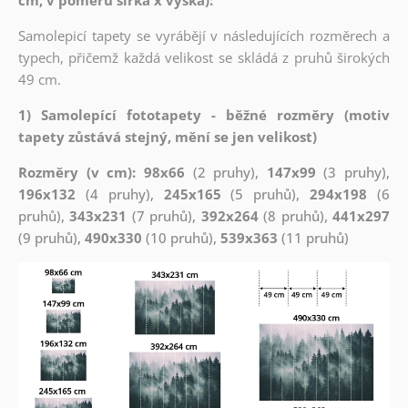
Samolepicí tapety se vyrábějí v následujících rozměrech a
typech, přičemž každá velikost se skládá z pruhů širokých
49 cm.
1) Samolepící fototapety - běžné rozměry (motiv
tapety zůstává stejný, mění se jen velikost)
Rozměry (v cm): 98x66
(2 pruhy),
147x99
(3 pruhy),
196x132
(4 pruhy),
245x165
(5 pruhů),
294x198
(6
pruhů),
343x231
(7 pruhů),
392x264
(8 pruhů),
441x297
(9 pruhů),
490x330
(10 pruhů),
539x363
(11 pruhů)