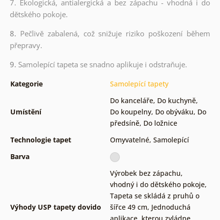
7. Ekologická, antialergická a bez zápachu - vhodná i do
dětského pokoje.
8.
Pečlivě zabalená, což snižuje riziko poškození během
přepravy.
9.
Samolepící tapeta se snadno aplikuje i odstraňuje.
Kategorie
Samolepící tapety
Do kanceláře
,
Do kuchyně
,
Umístění
Do koupelny
,
Do obýváku
,
Do
předsíně
,
Do ložnice
Technologie tapet
Omyvatelné
,
Samolepící
Barva
Výrobek bez zápachu,
vhodný i do dětského pokoje
,
Tapeta se skládá z pruhů o
Výhody USP tapety dovido
šířce 49 cm
,
Jednoduchá
aplikace, kterou zvládne