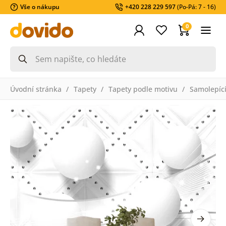
Vše o nákupu
+420 228 229 597
(Po-Pá: 7 - 16)
0
Úvodní stránka
Tapety
Tapety podle motivu
Samolepící