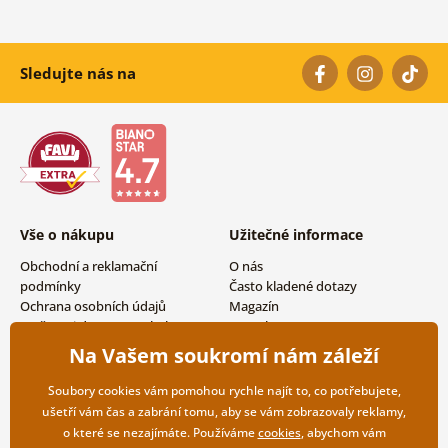
Sledujte nás na
Vše o nákupu
Užitečné informace
Obchodní a reklamační
O nás
podmínky
Často kladené dotazy
Ochrana osobních údajů
Magazín
Možnosti dopravy a platby
Kontakty
Vrácení zboží
Velkoobchodní spolupráce
Na Vašem soukromí nám záleží
Soubory cookies vám pomohou rychle najít to, co potřebujete,
ušetří vám čas a zabrání tomu, aby se vám zobrazovaly reklamy,
o které se nezajímáte. Používáme
cookies
, abychom vám