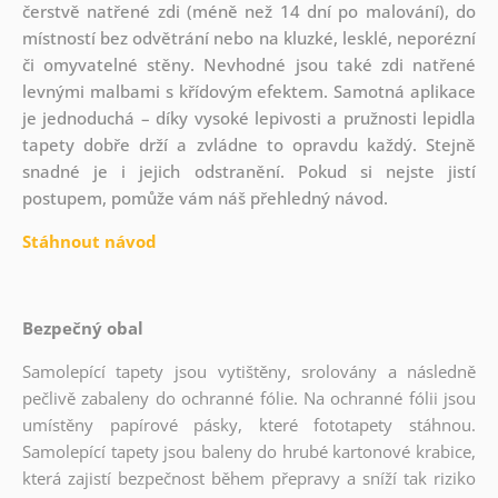
čerstvě natřené zdi (méně než 14 dní po malování), do
místností bez odvětrání nebo na kluzké, lesklé, neporézní
či omyvatelné stěny. Nevhodné jsou také zdi natřené
levnými malbami s křídovým efektem. Samotná aplikace
je jednoduchá – díky vysoké lepivosti a pružnosti lepidla
tapety dobře drží a zvládne to opravdu každý. Stejně
snadné je i jejich odstranění. Pokud si nejste jistí
postupem, pomůže vám náš přehledný návod.
Stáhnout návod
Bezpečný obal
Samolepící tapety jsou vytištěny, srolovány a následně
pečlivě zabaleny do ochranné fólie. Na ochranné fólii jsou
umístěny papírové pásky, které fototapety stáhnou.
Samolepící tapety jsou baleny do hrubé kartonové krabice,
která zajistí bezpečnost během přepravy a sníží tak riziko