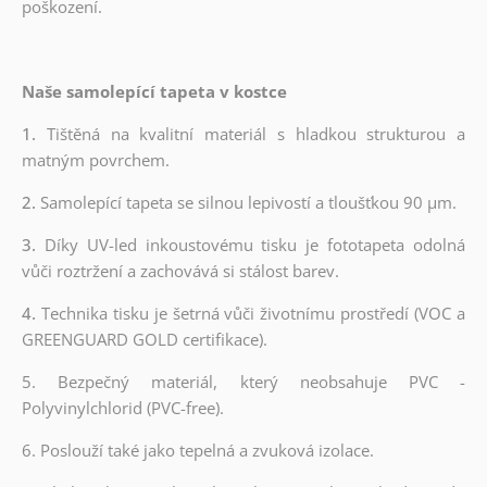
poškození.
Naše samolepící tapeta v kostce
1.
Tištěná na kvalitní materiál s hladkou strukturou a
matným povrchem.
2.
Samolepící tapeta se silnou lepivostí a tloušťkou 90 µm.
3.
Díky UV-led inkoustovému tisku je fototapeta odolná
vůči roztržení a zachovává si stálost barev.
4.
Technika tisku je šetrná vůči životnímu prostředí (VOC a
GREENGUARD GOLD certifikace).
5. Bezpečný materiál, který neobsahuje PVC -
Polyvinylchlorid (PVC-free).
6. Poslouží také jako tepelná a zvuková izolace.