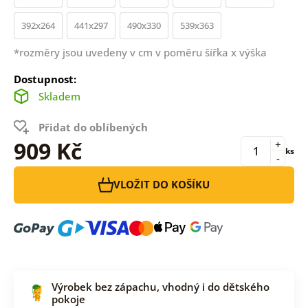
392x264
441x297
490x330
539x363
*rozměry jsou uvedeny v cm v poměru šířka x výška
Dostupnost:
Skladem
Přidat do oblíbených
909 Kč
+
ks
-
VLOŽIT DO KOŠÍKU
Výrobek bez zápachu, vhodný i do dětského
pokoje