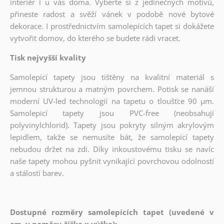
interiér i u vás doma. Vyberte si z jedinečných motivů,
přineste radost a svěží vánek v podobě nové bytové
dekorace. I prostřednictvím samolepících tapet si dokážete
vytvořit domov, do kterého se budete rádi vracet.
Tisk nejvyšší kvality
Samolepící tapety jsou tištěny na kvalitní materiál s
jemnou strukturou a matným povrchem. Potisk se nanáší
moderní UV-led technologií na tapetu o tloušťce 90 µm.
Samolepicí tapety jsou PVC-free (neobsahují
polyvinylchlorid). Tapety jsou pokryty silným akrylovým
lepidlem, takže se nemusíte bát, že samolepící tapety
nebudou držet na zdi. Díky inkoustovému tisku se navíc
naše tapety mohou pyšnit vynikající povrchovou odolností
a stálostí barev.
Dostupné rozměry samolepících tapet (uvedené v
cm, v poměru šířka x výška):