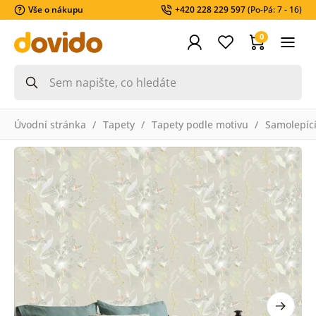
Vše o nákupu
+420 228 229 597
(Po-Pá: 7 - 16)
0
Úvodní stránka
Tapety
Tapety podle motivu
Samolepící