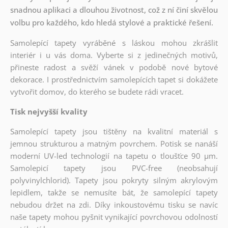
snadnou aplikaci a dlouhou životnost, což z ní činí skvělou
volbu pro každého, kdo hledá stylové a praktické řešení.
Samolepící tapety vyráběné s láskou mohou zkrášlit
interiér i u vás doma. Vyberte si z jedinečných motivů,
přineste radost a svěží vánek v podobě nové bytové
dekorace. I prostřednictvím samolepících tapet si dokážete
vytvořit domov, do kterého se budete rádi vracet.
Tisk nejvyšší kvality
Samolepící tapety jsou tištěny na kvalitní materiál s
jemnou strukturou a matným povrchem. Potisk se nanáší
moderní UV-led technologií na tapetu o tloušťce 90 µm.
Samolepicí tapety jsou PVC-free (neobsahují
polyvinylchlorid). Tapety jsou pokryty silným akrylovým
lepidlem, takže se nemusíte bát, že samolepící tapety
nebudou držet na zdi. Díky inkoustovému tisku se navíc
naše tapety mohou pyšnit vynikající povrchovou odolností