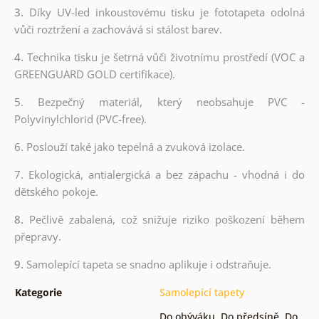
3.
Díky UV-led inkoustovému tisku je fototapeta odolná
vůči roztržení a zachovává si stálost barev.
4.
Technika tisku je šetrná vůči životnímu prostředí (VOC a
GREENGUARD GOLD certifikace).
5. Bezpečný materiál, který neobsahuje PVC -
Polyvinylchlorid (PVC-free).
6. Poslouží také jako tepelná a zvuková izolace.
7. Ekologická, antialergická a bez zápachu - vhodná i do
dětského pokoje.
8.
Pečlivě zabalená, což snižuje riziko poškození během
přepravy.
9.
Samolepící tapeta se snadno aplikuje i odstraňuje.
Kategorie
Samolepící tapety
Do obýváku
,
Do předsíně
,
Do