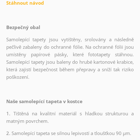
Stáhnout návod
Bezpečný obal
Samolepící tapety jsou vytištěny, srolovány a následně
pečlivě zabaleny do ochranné fólie. Na ochranné fólii jsou
umístěny papírové pásky, které fototapety stáhnou.
Samolepící tapety jsou baleny do hrubé kartonové krabice,
která zajistí bezpečnost během přepravy a sníží tak riziko
poškození.
Naše samolepící tapeta v kostce
1.
Tištěná na kvalitní materiál s hladkou strukturou a
matným povrchem.
2.
Samolepící tapeta se silnou lepivostí a tloušťkou 90 µm.