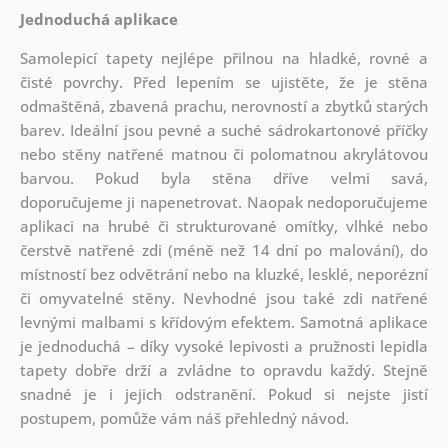
Jednoduchá aplikace
Samolepicí tapety nejlépe přilnou na hladké, rovné a
čisté povrchy. Před lepením se ujistěte, že je stěna
odmaštěná, zbavená prachu, nerovností a zbytků starých
barev. Ideální jsou pevné a suché sádrokartonové příčky
nebo stěny natřené matnou či polomatnou akrylátovou
barvou. Pokud byla stěna dříve velmi savá,
doporučujeme ji napenetrovat. Naopak nedoporučujeme
aplikaci na hrubé či strukturované omítky, vlhké nebo
čerstvě natřené zdi (méně než 14 dní po malování), do
místností bez odvětrání nebo na kluzké, lesklé, neporézní
či omyvatelné stěny. Nevhodné jsou také zdi natřené
levnými malbami s křídovým efektem. Samotná aplikace
je jednoduchá – díky vysoké lepivosti a pružnosti lepidla
tapety dobře drží a zvládne to opravdu každý. Stejně
snadné je i jejich odstranění. Pokud si nejste jistí
postupem, pomůže vám náš přehledný návod.