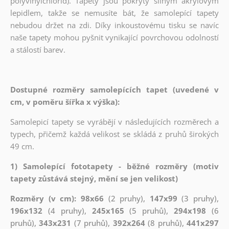
polyvinylchlorid). Tapety jsou pokryty silným akrylovým
lepidlem, takže se nemusíte bát, že samolepící tapety
nebudou držet na zdi. Díky inkoustovému tisku se navíc
naše tapety mohou pyšnit vynikající povrchovou odolností
a stálostí barev.
Dostupné rozměry samolepících tapet (uvedené v
cm, v poměru šířka x výška):
Samolepicí tapety se vyrábějí v následujících rozměrech a
typech, přičemž každá velikost se skládá z pruhů širokých
49 cm.
1) Samolepící fototapety - běžné rozměry (motiv
tapety zůstává stejný, mění se jen velikost)
Rozměry (v cm): 98x66
(2 pruhy),
147x99
(3 pruhy),
196x132
(4 pruhy),
245x165
(5 pruhů),
294x198
(6
pruhů),
343x231
(7 pruhů),
392x264
(8 pruhů),
441x297