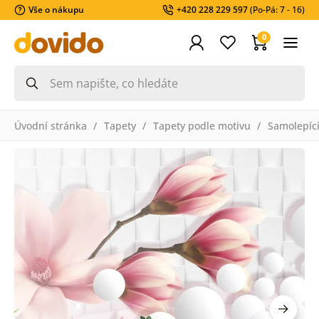
Vše o nákupu
+420 228 229 597
(Po-Pá: 7 - 16)
0
Úvodní stránka
Tapety
Tapety podle motivu
Samolepící