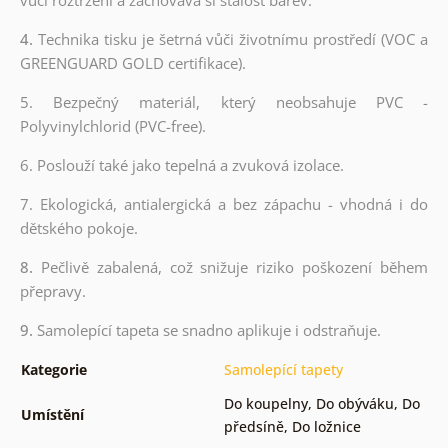
4.
Technika tisku je šetrná vůči životnímu prostředí (VOC a
GREENGUARD GOLD certifikace).
5. Bezpečný materiál, který neobsahuje PVC -
Polyvinylchlorid (PVC-free).
6. Poslouží také jako tepelná a zvuková izolace.
7. Ekologická, antialergická a bez zápachu - vhodná i do
dětského pokoje.
8.
Pečlivě zabalená, což snižuje riziko poškození během
přepravy.
9.
Samolepící tapeta se snadno aplikuje i odstraňuje.
Kategorie
Samolepící tapety
Do koupelny
,
Do obýváku
,
Do
Umístění
předsíně
,
Do ložnice