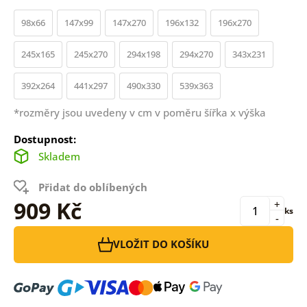
98x66
147x99
147x270
196x132
196x270
245x165
245x270
294x198
294x270
343x231
392x264
441x297
490x330
539x363
*rozměry jsou uvedeny v cm v poměru šířka x výška
Dostupnost:
Skladem
Přidat do oblíbených
909 Kč
+
ks
-
VLOŽIT DO KOŠÍKU