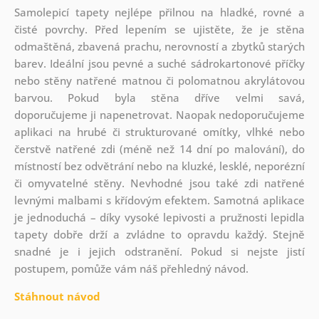
Samolepicí tapety nejlépe přilnou na hladké, rovné a
čisté povrchy. Před lepením se ujistěte, že je stěna
odmaštěná, zbavená prachu, nerovností a zbytků starých
barev. Ideální jsou pevné a suché sádrokartonové příčky
nebo stěny natřené matnou či polomatnou akrylátovou
barvou. Pokud byla stěna dříve velmi savá,
doporučujeme ji napenetrovat. Naopak nedoporučujeme
aplikaci na hrubé či strukturované omítky, vlhké nebo
čerstvě natřené zdi (méně než 14 dní po malování), do
místností bez odvětrání nebo na kluzké, lesklé, neporézní
či omyvatelné stěny. Nevhodné jsou také zdi natřené
levnými malbami s křídovým efektem. Samotná aplikace
je jednoduchá – díky vysoké lepivosti a pružnosti lepidla
tapety dobře drží a zvládne to opravdu každý. Stejně
snadné je i jejich odstranění. Pokud si nejste jistí
postupem, pomůže vám náš přehledný návod.
Stáhnout návod