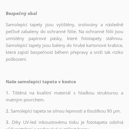
Bezpečný obal
Samolepící tapety jsou vytištěny, srolovány a následně
pečlivě zabaleny do ochranné fólie. Na ochranné fólii jsou
umístěny papírové pásky, které fototapety stáhnou.
Samolepící tapety jsou baleny do hrubé kartonové krabice,
která zajistí bezpečnost během přepravy a sníží tak riziko
poškození.
Naše samolepící tapeta v kostce
1.
Tištěná na kvalitní materiál s hladkou strukturou a
matným povrchem.
2.
Samolepící tapeta se silnou lepivostí a tloušťkou 90 µm.
3.
Díky UV-led inkoustovému tisku je fototapeta odolná
vůči roztržení a zachovává si stálost barev.