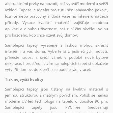
abstraktními prvky na pozadí, což vytváří moderní a svěží
vzhled. Tapeta je ideální pro zútulnění obývacího pokoje,
ložnice nebo pracovny a dodá vašemu interiéru nádech
přírody. Vysoce kvalitní materiál zajišťuje snadnou
aplikaci a dlouhou životnost, což z ní činí skvělou volbu
pro každého, kdo chce oživit svůj domov.
Samolepící tapety vyráběné s láskou mohou zkrášlit
interiér i u vás doma. Vyberte si z jedinečných motivů,
přineste radost a svěží vánek v podobě nové bytové
dekorace. I prostřednictvím samolepících tapet si dokážete
vytvořit domov, do kterého se budete rádi vracet.
Tisk nejvyšší kvality
Samolepící tapety jsou tištěny na kvalitní materiál s
jemnou strukturou a matným povrchem. Potisk se nanáší
moderní UV-led technologií na tapetu o tloušťce 90 µm.
Samolepicí tapety jsou PVC-free (neobsahují