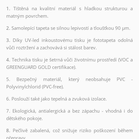
1.
Tištěná na kvalitní materiál s hladkou strukturou a
matným povrchem.
2.
Samolepící tapeta se silnou lepivostí a tloušťkou 90 µm.
3.
Díky UV-led inkoustovému tisku je fototapeta odolná
vůči roztržení a zachovává si stálost barev.
4.
Technika tisku je šetrná vůči životnímu prostředí (VOC a
GREENGUARD GOLD certifikace).
5. Bezpečný materiál, který neobsahuje PVC -
Polyvinylchlorid (PVC-free).
6. Poslouží také jako tepelná a zvuková izolace.
7. Ekologická, antialergická a bez zápachu - vhodná i do
dětského pokoje.
8.
Pečlivě zabalená, což snižuje riziko poškození během
přepravy.