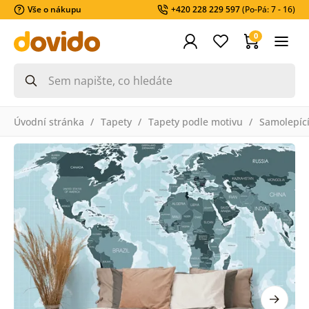
Vše o nákupu
+420 228 229 597
(Po-Pá: 7 - 16)
0
Úvodní stránka
Tapety
Tapety podle motivu
Samolepící