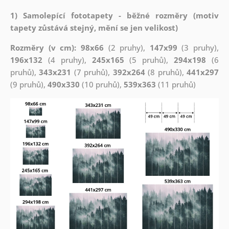
1) Samolepící fototapety - běžné rozměry (motiv
tapety zůstává stejný, mění se jen velikost)
Rozměry (v cm): 98x66
(2 pruhy),
147x99
(3 pruhy),
196x132
(4 pruhy),
245x165
(5 pruhů),
294x198
(6
pruhů),
343x231
(7 pruhů),
392x264
(8 pruhů),
441x297
(9 pruhů),
490x330
(10 pruhů),
539x363
(11 pruhů)