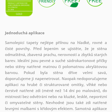
Jednoduchá aplikace
Samolepicí tapety nejlépe přilnou na hladké, rovné a
čisté povrchy. Před lepením se ujistěte, že je stěna
odmaštěná, zbavená prachu, nerovností a zbytků starých
barev. Ideální jsou pevné a suché sádrokartonové příčky
nebo stěny natřené matnou či polomatnou akrylátovou
barvou. Pokud byla stěna dříve velmi savá,
doporučujeme ji napenetrovat. Naopak nedoporučujeme
aplikaci na hrubé či strukturované omítky, vlhké nebo
čerstvě natřené zdi (méně než 14 dní po malování), do
místností bez odvětrání nebo na kluzké, lesklé, neporézní
či omyvatelné stěny. Nevhodné jsou také zdi natřené
levnými malbami s křídovým efektem. Samotná aplikace