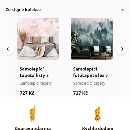
Ze stejné kolekce
Samolepící
Samolepící
S
ž
tapeta listy s
fototapeta les v
t
pastelovým
mlze
z
Samolepící tapety
Samolepící tapety
S
nádechem
p
727 Kč
727 Kč
7
b
k
Doprava zdarma
Rychlé dodání