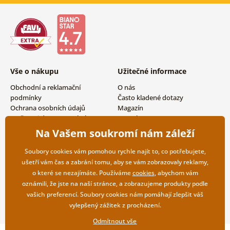
Vše o nákupu
Užitečné informace
Obchodní a reklamační
O nás
podmínky
Často kladené dotazy
Ochrana osobních údajů
Magazín
Možnosti dopravy a platby
Kontakty
Vrácení zboží
Velkoobchodní spolupráce
Na Vašem soukromí nám záleží
Soubory cookies vám pomohou rychle najít to, co potřebujete,
ušetří vám čas a zabrání tomu, aby se vám zobrazovaly reklamy,
o které se nezajímáte. Používáme
cookies
, abychom vám
oznámili, že jste na naší stránce, a zobrazujeme produkty podle
vašich preferencí. Soubory cookies nám pomáhají zlepšit váš
vylepšený zážitek z procházení.
Odmítnout vše