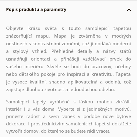
Popis produktu a parametry
Objevte krásu světa s touto samolepící tapetou
znázorňující mapu. Mapa je ztvárněna v modrých
odstínech s kontrastními zeměmi, což jí dodává moderní
a stylový vzhled. Přehledné detaily a názvy států
usnadňují orientaci a přinášejí vzdělávací prvek do
vašeho interiéru. Skvěle se hodí do pracovny, učebny
nebo dětského pokoje pro inspiraci a kreativitu. Tapeta
je vysoce kvalitní, snadno aplikovatelná a odolná, což
zajišťuje dlouhou životnost a jednoduchou údržbu.
Samolepící tapety vyráběné s láskou mohou zkrášlit
interiér i u vás doma. Vyberte si z jedinečných motivů,
přineste radost a svěží vánek v podobě nové bytové
dekorace. I prostřednictvím samolepících tapet si dokážete
vytvořit domov, do kterého se budete rádi vracet.