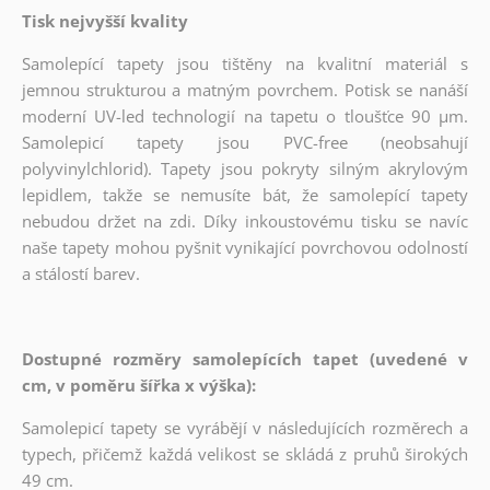
Tisk nejvyšší kvality
Samolepící tapety jsou tištěny na kvalitní materiál s
jemnou strukturou a matným povrchem. Potisk se nanáší
moderní UV-led technologií na tapetu o tloušťce 90 µm.
Samolepicí tapety jsou PVC-free (neobsahují
polyvinylchlorid). Tapety jsou pokryty silným akrylovým
lepidlem, takže se nemusíte bát, že samolepící tapety
nebudou držet na zdi. Díky inkoustovému tisku se navíc
naše tapety mohou pyšnit vynikající povrchovou odolností
a stálostí barev.
Dostupné rozměry samolepících tapet (uvedené v
cm, v poměru šířka x výška):
Samolepicí tapety se vyrábějí v následujících rozměrech a
typech, přičemž každá velikost se skládá z pruhů širokých
49 cm.