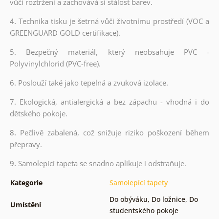
vůči roztržení a zachovává si stálost barev.
4.
Technika tisku je šetrná vůči životnímu prostředí (VOC a
GREENGUARD GOLD certifikace).
5. Bezpečný materiál, který neobsahuje PVC -
Polyvinylchlorid (PVC-free).
6. Poslouží také jako tepelná a zvuková izolace.
7. Ekologická, antialergická a bez zápachu - vhodná i do
dětského pokoje.
8.
Pečlivě zabalená, což snižuje riziko poškození během
přepravy.
9.
Samolepící tapeta se snadno aplikuje i odstraňuje.
Kategorie
Samolepící tapety
Do obýváku
,
Do ložnice
,
Do
Umístění
studentského pokoje