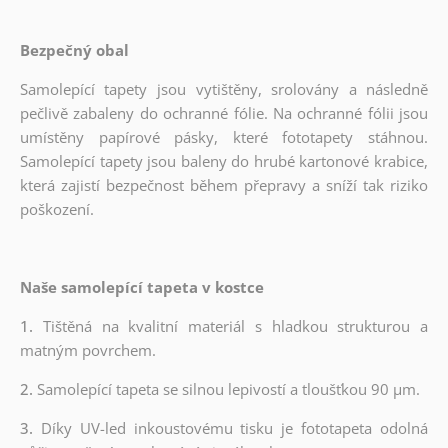
Bezpečný obal
Samolepící tapety jsou vytištěny, srolovány a následně
pečlivě zabaleny do ochranné fólie. Na ochranné fólii jsou
umístěny papírové pásky, které fototapety stáhnou.
Samolepící tapety jsou baleny do hrubé kartonové krabice,
která zajistí bezpečnost během přepravy a sníží tak riziko
poškození.
Naše samolepící tapeta v kostce
1.
Tištěná na kvalitní materiál s hladkou strukturou a
matným povrchem.
2.
Samolepící tapeta se silnou lepivostí a tloušťkou 90 µm.
3.
Díky UV-led inkoustovému tisku je fototapeta odolná