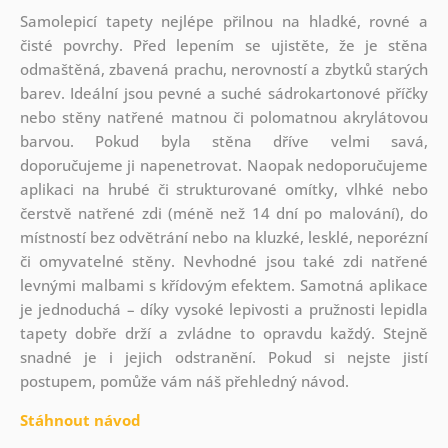
Samolepicí tapety nejlépe přilnou na hladké, rovné a
čisté povrchy. Před lepením se ujistěte, že je stěna
odmaštěná, zbavená prachu, nerovností a zbytků starých
barev. Ideální jsou pevné a suché sádrokartonové příčky
nebo stěny natřené matnou či polomatnou akrylátovou
barvou. Pokud byla stěna dříve velmi savá,
doporučujeme ji napenetrovat. Naopak nedoporučujeme
aplikaci na hrubé či strukturované omítky, vlhké nebo
čerstvě natřené zdi (méně než 14 dní po malování), do
místností bez odvětrání nebo na kluzké, lesklé, neporézní
či omyvatelné stěny. Nevhodné jsou také zdi natřené
levnými malbami s křídovým efektem. Samotná aplikace
je jednoduchá – díky vysoké lepivosti a pružnosti lepidla
tapety dobře drží a zvládne to opravdu každý. Stejně
snadné je i jejich odstranění. Pokud si nejste jistí
postupem, pomůže vám náš přehledný návod.
Stáhnout návod