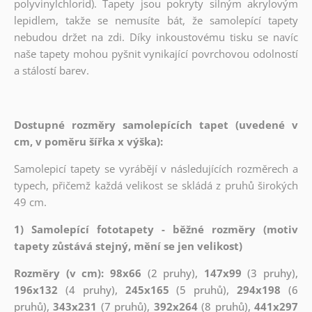
polyvinylchlorid). Tapety jsou pokryty silným akrylovým
lepidlem, takže se nemusíte bát, že samolepící tapety
nebudou držet na zdi. Díky inkoustovému tisku se navíc
naše tapety mohou pyšnit vynikající povrchovou odolností
a stálostí barev.
Dostupné rozměry samolepících tapet (uvedené v
cm, v poměru šířka x výška):
Samolepicí tapety se vyrábějí v následujících rozměrech a
typech, přičemž každá velikost se skládá z pruhů širokých
49 cm.
1) Samolepící fototapety - běžné rozměry (motiv
tapety zůstává stejný, mění se jen velikost)
Rozměry (v cm): 98x66
(2 pruhy),
147x99
(3 pruhy),
196x132
(4 pruhy),
245x165
(5 pruhů),
294x198
(6
pruhů),
343x231
(7 pruhů),
392x264
(8 pruhů),
441x297