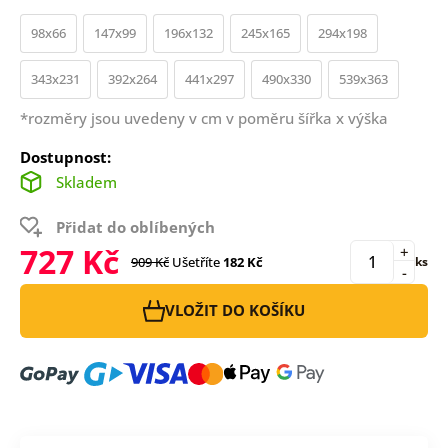
98x66
147x99
196x132
245x165
294x198
343x231
392x264
441x297
490x330
539x363
*rozměry jsou uvedeny v cm v poměru šířka x výška
Dostupnost:
Skladem
Přidat do oblíbených
727 Kč
+
909 Kč
Ušetříte
182 Kč
ks
-
VLOŽIT DO KOŠÍKU