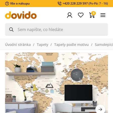
Vše o nákupu
+420 228 229 597
(Po-Pá: 7 - 16)
0
Úvodní stránka
Tapety
Tapety podle motivu
Samolepící