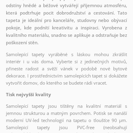
odstíny hnědé a béžové vytvářejí příjemnou atmosféru,
která podtrhuje pocit dobrodružství a cestování. Tato
tapeta je ideální pro kanceláře, studovny nebo obývací
pokoje, kde podnítí kreativitu a inspiraci. Vyrobena z
kvalitního materiálu, snadno se aplikuje a odstraňuje bez
poškození stěn.
Samolepící tapety vyráběné s láskou mohou zkrášlit
interiér i u vás doma. Vyberte si z jedinečných motivů,
přineste radost a svěží vánek v podobě nové bytové
dekorace. I prostřednictvím samolepících tapet si dokážete
vytvořit domov, do kterého se budete rádi vracet.
Tisk nejvyšší kvality
Samolepící tapety jsou tištěny na kvalitní materiál s
jemnou strukturou a matným povrchem. Potisk se nanáší
moderní UV-led technologií na tapetu o tloušťce 90 µm.
Samolepicí tapety jsou PVC-free (neobsahují