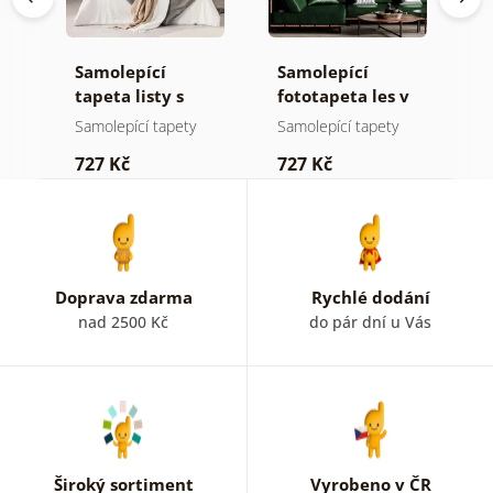
Samolepící
Samolepící
S
a
tapeta listy s
fototapeta les v
t
pastelovým
mlze
z
Samolepící tapety
Samolepící tapety
S
nádechem
p
727 Kč
727 Kč
7
b
k
Doprava zdarma
Rychlé dodání
nad 2500 Kč
do pár dní u Vás
Široký sortiment
Vyrobeno v ČR