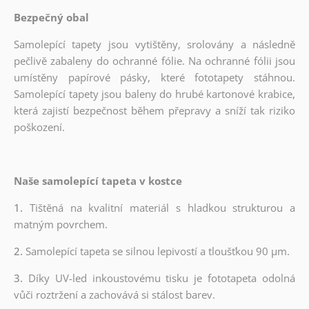
Bezpečný obal
Samolepící tapety jsou vytištěny, srolovány a následně
pečlivě zabaleny do ochranné fólie. Na ochranné fólii jsou
umístěny papírové pásky, které fototapety stáhnou.
Samolepící tapety jsou baleny do hrubé kartonové krabice,
která zajistí bezpečnost během přepravy a sníží tak riziko
poškození.
Naše samolepící tapeta v kostce
1.
Tištěná na kvalitní materiál s hladkou strukturou a
matným povrchem.
2.
Samolepící tapeta se silnou lepivostí a tloušťkou 90 µm.
3.
Díky UV-led inkoustovému tisku je fototapeta odolná
vůči roztržení a zachovává si stálost barev.