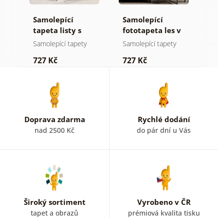
Samolepící
Samolepící
S
tapeta listy s
fototapeta les v
t
pastelovým
mlze
n
Samolepící tapety
Samolepící tapety
S
nádechem
727 Kč
727 Kč
7
Doprava zdarma
Rychlé dodání
nad 2500 Kč
do pár dní u Vás
Široký sortiment
Vyrobeno v ČR
tapet a obrazů
prémiová kvalita tisku