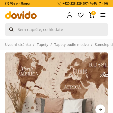
Vše o nákupu
+420 228 229 597
(Po-Pá: 7 - 16)
0
Úvodní stránka
Tapety
Tapety podle motivu
Samolepící