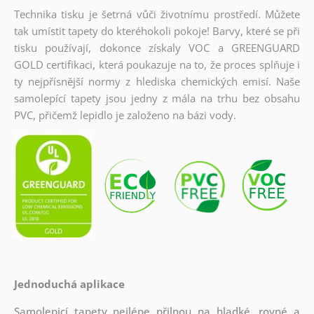
Technika tisku je šetrná vůči životnímu prostředí. Můžete
tak umístit tapety do kteréhokoli pokoje! Barvy, které se při
tisku používají, dokonce získaly VOC a GREENGUARD
GOLD certifikaci, která poukazuje na to, že proces splňuje i
ty nejpřísnější normy z hlediska chemických emisí. Naše
samolepící tapety jsou jedny z mála na trhu bez obsahu
PVC, přičemž lepidlo je založeno na bázi vody.
Jednoduchá aplikace
Samolepicí tapety nejlépe přilnou na hladké, rovné a