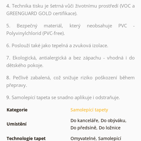
4.
Technika tisku je šetrná vůči životnímu prostředí (VOC a
GREENGUARD GOLD certifikace).
5. Bezpečný materiál, který neobsahuje PVC -
Polyvinylchlorid (PVC-free).
6. Poslouží také jako tepelná a zvuková izolace.
7. Ekologická, antialergická a bez zápachu - vhodná i do
dětského pokoje.
8.
Pečlivě zabalená, což snižuje riziko poškození během
přepravy.
9.
Samolepící tapeta se snadno aplikuje i odstraňuje.
Kategorie
Samolepící tapety
Do kanceláře
,
Do obýváku
,
Umístění
Do předsíně
,
Do ložnice
Technologie tapet
Omyvatelné
,
Samolepící