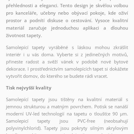
přehlednosti a eleganci. Tento design je skvělou volbou
pro kanceláře, učebny nebo obývací pokoje, kde oživí
prostor a podnítí diskuse o cestování. Vysoce kvalitní
materiál zaručuje jednoduchou aplikaci a dlouhou
životnost tapety.
Samolepící tapety vyráběné s láskou mohou zkrášlit
interiér i u vás doma. Vyberte si z jedinečných motivů,
přineste radost a svěží vánek v podobě nové bytové
dekorace. I prostřednictvím samolepících tapet si dokážete
vytvořit domov, do kterého se budete rádi vracet.
Tisk nejvyšší kvality
Samolepící tapety jsou tištěny na kvalitní materiál s
jemnou strukturou a matným povrchem. Potisk se nanáší
moderní UV-led technologií na tapetu o tloušťce 90 µm.
Samolepicí tapety jsou PVC-free (neobsahují
polyvinylchlorid). Tapety jsou pokryty silným akrylovým