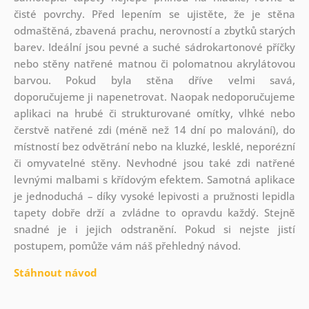
čisté povrchy. Před lepením se ujistěte, že je stěna
odmaštěná, zbavená prachu, nerovností a zbytků starých
barev. Ideální jsou pevné a suché sádrokartonové příčky
nebo stěny natřené matnou či polomatnou akrylátovou
barvou. Pokud byla stěna dříve velmi savá,
doporučujeme ji napenetrovat. Naopak nedoporučujeme
aplikaci na hrubé či strukturované omítky, vlhké nebo
čerstvě natřené zdi (méně než 14 dní po malování), do
místností bez odvětrání nebo na kluzké, lesklé, neporézní
či omyvatelné stěny. Nevhodné jsou také zdi natřené
levnými malbami s křídovým efektem. Samotná aplikace
je jednoduchá – díky vysoké lepivosti a pružnosti lepidla
tapety dobře drží a zvládne to opravdu každý. Stejně
snadné je i jejich odstranění. Pokud si nejste jistí
postupem, pomůže vám náš přehledný návod.
Stáhnout návod