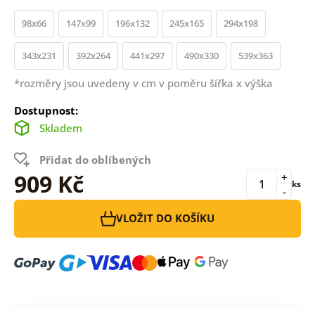
98x66
147x99
196x132
245x165
294x198
343x231
392x264
441x297
490x330
539x363
*rozměry jsou uvedeny v cm v poměru šířka x výška
Dostupnost:
Skladem
Přidat do oblíbených
909 Kč
+
ks
-
VLOŽIT DO KOŠÍKU