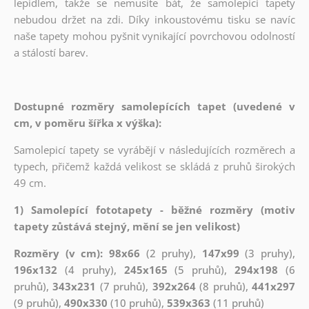
lepidlem, takže se nemusíte bát, že samolepící tapety
nebudou držet na zdi. Díky inkoustovému tisku se navíc
naše tapety mohou pyšnit vynikající povrchovou odolností
a stálostí barev.
Dostupné rozměry samolepících tapet (uvedené v
cm, v poměru šířka x výška):
Samolepicí tapety se vyrábějí v následujících rozměrech a
typech, přičemž každá velikost se skládá z pruhů širokých
49 cm.
1) Samolepící fototapety - běžné rozměry (motiv
tapety zůstává stejný, mění se jen velikost)
Rozměry (v cm): 98x66
(2 pruhy),
147x99
(3 pruhy),
196x132
(4 pruhy),
245x165
(5 pruhů),
294x198
(6
pruhů),
343x231
(7 pruhů),
392x264
(8 pruhů),
441x297
(9 pruhů),
490x330
(10 pruhů),
539x363
(11 pruhů)