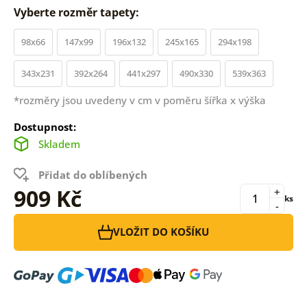
Vyberte rozměr tapety:
98x66
147x99
196x132
245x165
294x198
343x231
392x264
441x297
490x330
539x363
*rozměry jsou uvedeny v cm v poměru šířka x výška
Dostupnost:
Skladem
Přidat do oblíbených
909 Kč
+
ks
-
VLOŽIT DO KOŠÍKU