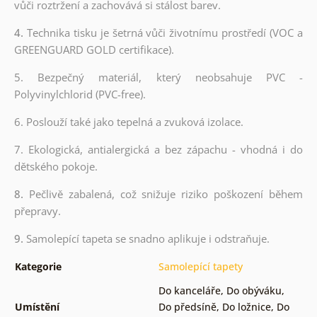
vůči roztržení a zachovává si stálost barev.
4.
Technika tisku je šetrná vůči životnímu prostředí (VOC a
GREENGUARD GOLD certifikace).
5. Bezpečný materiál, který neobsahuje PVC -
Polyvinylchlorid (PVC-free).
6. Poslouží také jako tepelná a zvuková izolace.
7. Ekologická, antialergická a bez zápachu - vhodná i do
dětského pokoje.
8.
Pečlivě zabalená, což snižuje riziko poškození během
přepravy.
9.
Samolepící tapeta se snadno aplikuje i odstraňuje.
Kategorie
Samolepící tapety
Do kanceláře
,
Do obýváku
,
Umístění
Do předsíně
,
Do ložnice
,
Do