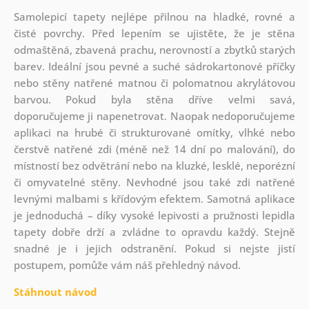
Samolepicí tapety nejlépe přilnou na hladké, rovné a
čisté povrchy. Před lepením se ujistěte, že je stěna
odmaštěná, zbavená prachu, nerovností a zbytků starých
barev. Ideální jsou pevné a suché sádrokartonové příčky
nebo stěny natřené matnou či polomatnou akrylátovou
barvou. Pokud byla stěna dříve velmi savá,
doporučujeme ji napenetrovat. Naopak nedoporučujeme
aplikaci na hrubé či strukturované omítky, vlhké nebo
čerstvě natřené zdi (méně než 14 dní po malování), do
místností bez odvětrání nebo na kluzké, lesklé, neporézní
či omyvatelné stěny. Nevhodné jsou také zdi natřené
levnými malbami s křídovým efektem. Samotná aplikace
je jednoduchá – díky vysoké lepivosti a pružnosti lepidla
tapety dobře drží a zvládne to opravdu každý. Stejně
snadné je i jejich odstranění. Pokud si nejste jistí
postupem, pomůže vám náš přehledný návod.
Stáhnout návod