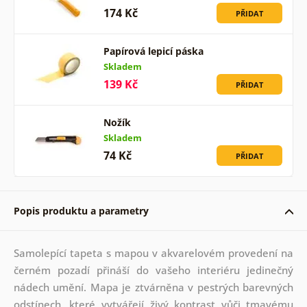
174 Kč
PŘIDAT
Papírová lepicí páska
Skladem
139 Kč
PŘIDAT
Nožík
Skladem
74 Kč
PŘIDAT
Popis produktu a parametry
Samolepící tapeta s mapou v akvarelovém provedení na
černém pozadí přináší do vašeho interiéru jedinečný
nádech umění. Mapa je ztvárněna v pestrých barevných
odstínech, které vytvářejí živý kontrast vůči tmavému