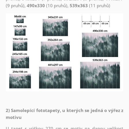
(9 pruhů),
490x330
(10 pruhů),
539x363
(11 pruhů)
2) Samolepící fototapety, u kterých se jedná o výřez z
motivu
U tapet s výškou 270 cm se motiv na danou velikost