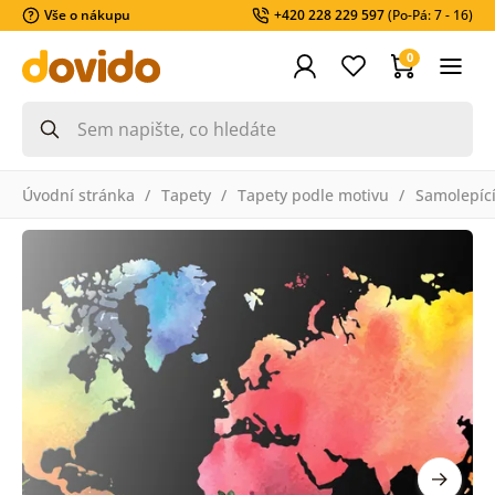
Vše o nákupu
+420 228 229 597
(Po-Pá: 7 - 16)
0
Úvodní stránka
Tapety
Tapety podle motivu
Samolepící