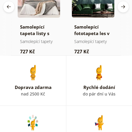
Samolepící
Samolepící
S
tapeta listy s
fototapeta les v
t
pastelovým
mlze
n
Samolepící tapety
Samolepící tapety
S
nádechem
727 Kč
727 Kč
7
Doprava zdarma
Rychlé dodání
nad 2500 Kč
do pár dní u Vás