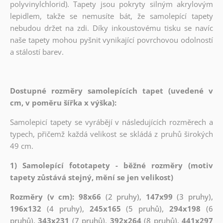
polyvinylchlorid). Tapety jsou pokryty silným akrylovým
lepidlem, takže se nemusíte bát, že samolepící tapety
nebudou držet na zdi. Díky inkoustovému tisku se navíc
naše tapety mohou pyšnit vynikající povrchovou odolností
a stálostí barev.
Dostupné rozměry samolepících tapet (uvedené v
cm, v poměru šířka x výška):
Samolepicí tapety se vyrábějí v následujících rozměrech a
typech, přičemž každá velikost se skládá z pruhů širokých
49 cm.
1) Samolepící fototapety - běžné rozměry (motiv
tapety zůstává stejný, mění se jen velikost)
Rozměry (v cm): 98x66
(2 pruhy),
147x99
(3 pruhy),
196x132
(4 pruhy),
245x165
(5 pruhů),
294x198
(6
pruhů),
343x231
(7 pruhů),
392x264
(8 pruhů),
441x297