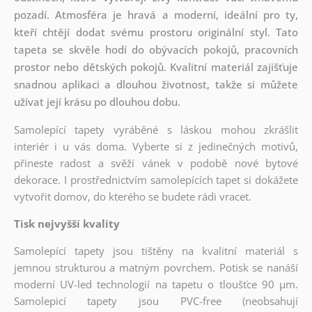
pozadí. Atmosféra je hravá a moderní, ideální pro ty,
kteří chtějí dodat svému prostoru originální styl. Tato
tapeta se skvěle hodí do obývacích pokojů, pracovních
prostor nebo dětských pokojů. Kvalitní materiál zajišťuje
snadnou aplikaci a dlouhou životnost, takže si můžete
užívat její krásu po dlouhou dobu.
Samolepící tapety vyráběné s láskou mohou zkrášlit
interiér i u vás doma. Vyberte si z jedinečných motivů,
přineste radost a svěží vánek v podobě nové bytové
dekorace. I prostřednictvím samolepících tapet si dokážete
vytvořit domov, do kterého se budete rádi vracet.
Tisk nejvyšší kvality
Samolepící tapety jsou tištěny na kvalitní materiál s
jemnou strukturou a matným povrchem. Potisk se nanáší
moderní UV-led technologií na tapetu o tloušťce 90 µm.
Samolepicí tapety jsou PVC-free (neobsahují