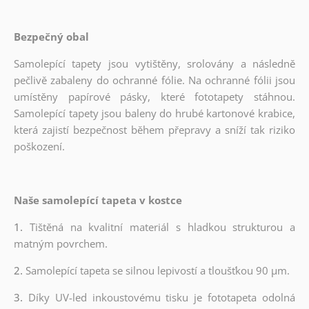
Bezpečný obal
Samolepící tapety jsou vytištěny, srolovány a následně
pečlivě zabaleny do ochranné fólie. Na ochranné fólii jsou
umístěny papírové pásky, které fototapety stáhnou.
Samolepící tapety jsou baleny do hrubé kartonové krabice,
která zajistí bezpečnost během přepravy a sníží tak riziko
poškození.
Naše samolepící tapeta v kostce
1.
Tištěná na kvalitní materiál s hladkou strukturou a
matným povrchem.
2.
Samolepící tapeta se silnou lepivostí a tloušťkou 90 µm.
3.
Díky UV-led inkoustovému tisku je fototapeta odolná