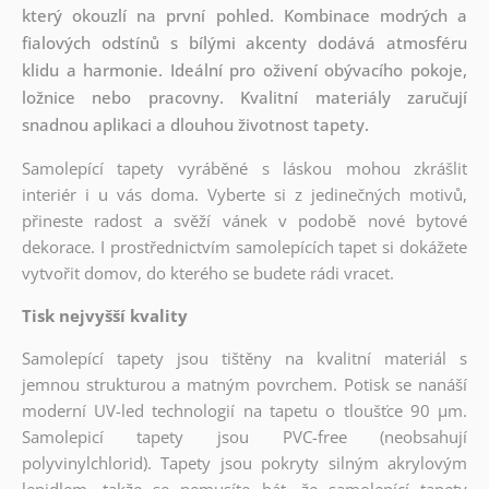
který okouzlí na první pohled. Kombinace modrých a
fialových odstínů s bílými akcenty dodává atmosféru
klidu a harmonie. Ideální pro oživení obývacího pokoje,
ložnice nebo pracovny. Kvalitní materiály zaručují
snadnou aplikaci a dlouhou životnost tapety.
Samolepící tapety vyráběné s láskou mohou zkrášlit
interiér i u vás doma. Vyberte si z jedinečných motivů,
přineste radost a svěží vánek v podobě nové bytové
dekorace. I prostřednictvím samolepících tapet si dokážete
vytvořit domov, do kterého se budete rádi vracet.
Tisk nejvyšší kvality
Samolepící tapety jsou tištěny na kvalitní materiál s
jemnou strukturou a matným povrchem. Potisk se nanáší
moderní UV-led technologií na tapetu o tloušťce 90 µm.
Samolepicí tapety jsou PVC-free (neobsahují
polyvinylchlorid). Tapety jsou pokryty silným akrylovým
lepidlem, takže se nemusíte bát, že samolepící tapety