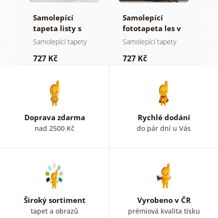
Samolepící
Samolepící
S
ž
tapeta listy s
fototapeta les v
t
pastelovým
mlze
n
Samolepící tapety
Samolepící tapety
S
nádechem
727 Kč
727 Kč
7
Doprava zdarma
Rychlé dodání
nad 2500 Kč
do pár dní u Vás
Široký sortiment
Vyrobeno v ČR
tapet a obrazů
prémiová kvalita tisku