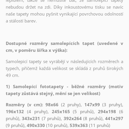
nebudou držet na zdi. Díky inkoustovému tisku se navíc
naše tapety mohou pyšnit vynikající povrchovou odolností
a stálostí barev.
Dostupné rozměry samolepících tapet (uvedené v
cm, v poměru šířka x výška):
Samolepicí tapety se vyrábějí v následujících rozměrech a
typech, přičemž každá velikost se skládá z pruhů širokých
49 cm.
1) Samolepící fototapety - běžné rozměry (motiv
tapety zůstává stejný, mění se jen velikost)
Rozměry (v cm): 98x66
(2 pruhy),
147x99
(3 pruhy),
196x132
(4 pruhy),
245x165
(5 pruhů),
294x198
(6
pruhů),
343x231
(7 pruhů),
392x264
(8 pruhů),
441x297
(9 pruhů),
490x330
(10 pruhů),
539x363
(11 pruhů)