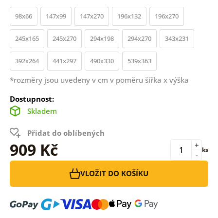
98x66
147x99
147x270
196x132
196x270
245x165
245x270
294x198
294x270
343x231
392x264
441x297
490x330
539x363
*rozměry jsou uvedeny v cm v poměru šířka x výška
Dostupnost:
Skladem
Přidat do oblíbených
909 Kč
+
ks
-
VLOŽIT DO KOŠÍKU