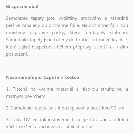
Bezpečný obal
Samolepící tapety jsou vytištěny, srolovány a následně
pečlivě zabaleny do ochranné fólie. Na ochranné fólii jsou
umístěny papírové pásky, které fototapety stáhnou.
Samolepící tapety jsou baleny do hrubé kartonové krabice,
která zajistí bezpečnost během přepravy a sníží tak riziko
poškození.
Naše samolepící tapeta v kostce
1.
Tištěná na kvalitní materiál s hladkou strukturou a
matným povrchem.
2.
Samolepící tapeta se silnou lepivostí a tloušťkou 90 µm.
3.
Díky UV-led inkoustovému tisku je fototapeta odolná
vůči roztržení a zachovává si stálost barev.