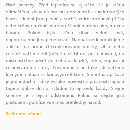
čisté povrchy. Před lepením se ujistěte, že je stěna
odmaštěná, zbavená prachu, nerovností a zbytků starých
barev. Ideální jsou pevné a suché sádrokartonové příčky
nebo stěny natřené matnou či polomatnou akrylátovou
barvou. Pokud byla stěna dříve velmi savá,
doporučujeme ji napenetrovat. Naopak nedoporučujeme
aplikaci na hrubé či strukturované omítky, vlhké nebo
čerstvě natřené zdi (méně než 14 dní po malování), do
místností bez odvětrání nebo na kluzké, lesklé, neporézní
či omyvatelné stěny. Nevhodné jsou také zdi natřené
levnými malbami s křídovým efektem. Samotná aplikace
je jednoduchá – díky vysoké lepivosti a pružnosti lepidla
tapety dobře drží a zvládne to opravdu každý. Stejně
snadné je i jejich odstranění. Pokud si nejste jistí
postupem, pomůže vám náš přehledný návod.
Stáhnout návod