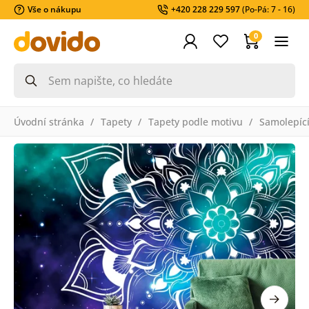
Vše o nákupu
+420 228 229 597
(Po-Pá: 7 - 16)
0
Úvodní stránka
Tapety
Tapety podle motivu
Samolepící