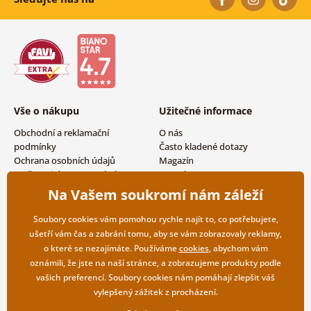
Vše o nákupu
Užitečné informace
Obchodní a reklamační
O nás
podmínky
Často kladené dotazy
Ochrana osobních údajů
Magazín
Možnosti dopravy a platby
Kontakty
Vrácení zboží
Velkoobchodní spolupráce
Na Vašem soukromí nám záleží
Soubory cookies vám pomohou rychle najít to, co potřebujete,
ušetří vám čas a zabrání tomu, aby se vám zobrazovaly reklamy,
o které se nezajímáte. Používáme
cookies
, abychom vám
oznámili, že jste na naší stránce, a zobrazujeme produkty podle
vašich preferencí. Soubory cookies nám pomáhají zlepšit váš
vylepšený zážitek z procházení.