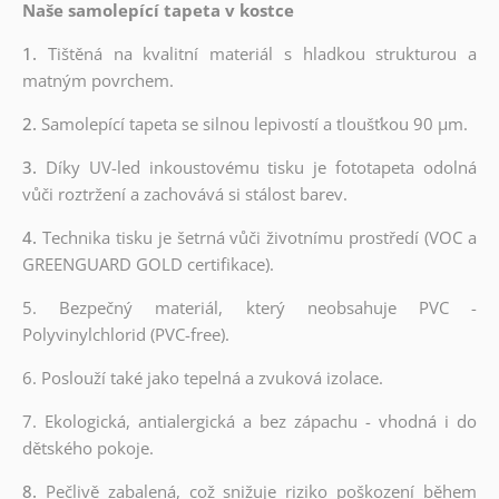
Naše samolepící tapeta v kostce
1.
Tištěná na kvalitní materiál s hladkou strukturou a
matným povrchem.
2.
Samolepící tapeta se silnou lepivostí a tloušťkou 90 µm.
3.
Díky UV-led inkoustovému tisku je fototapeta odolná
vůči roztržení a zachovává si stálost barev.
4.
Technika tisku je šetrná vůči životnímu prostředí (VOC a
GREENGUARD GOLD certifikace).
5. Bezpečný materiál, který neobsahuje PVC -
Polyvinylchlorid (PVC-free).
6. Poslouží také jako tepelná a zvuková izolace.
7. Ekologická, antialergická a bez zápachu - vhodná i do
dětského pokoje.
8.
Pečlivě zabalená, což snižuje riziko poškození během