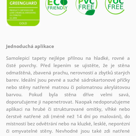
Jednoduchá aplikace
Samolepicí tapety nejlépe přilnou na hladké, rovné a
čisté povrchy. Před lepením se ujistěte, že je stěna
odmaštěná, zbavená prachu, nerovností a zbytků starých
barev. Ideální jsou pevné a suché sádrokartonové příčky
nebo stěny natřené matnou či polomatnou akrylátovou
barvou. Pokud byla stěna dříve velmi savá,
doporučujeme ji napenetrovat. Naopak nedoporučujeme
aplikaci na hrubé či strukturované omítky, vlhké nebo
čerstvě natřené zdi (méně než 14 dní po malování), do
místností bez odvětrání nebo na kluzké, lesklé, neporézní
či omyvatelné stěny. Nevhodné jsou také zdi natřené