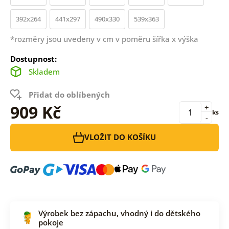
392x264
441x297
490x330
539x363
*rozměry jsou uvedeny v cm v poměru šířka x výška
Dostupnost:
Skladem
Přidat do oblíbených
909 Kč
+
ks
-
VLOŽIT DO KOŠÍKU
Výrobek bez zápachu, vhodný i do dětského
pokoje