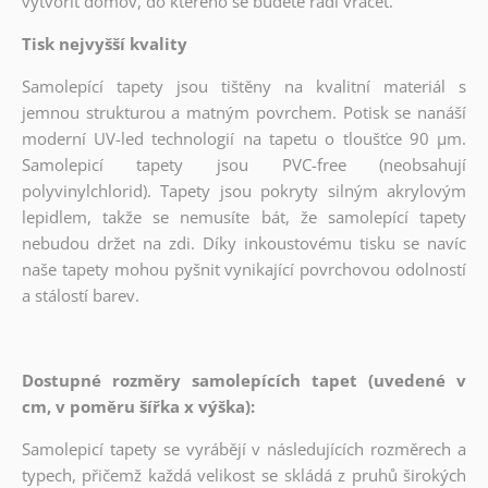
vytvořit domov, do kterého se budete rádi vracet.
Tisk nejvyšší kvality
Samolepící tapety jsou tištěny na kvalitní materiál s
jemnou strukturou a matným povrchem. Potisk se nanáší
moderní UV-led technologií na tapetu o tloušťce 90 µm.
Samolepicí tapety jsou PVC-free (neobsahují
polyvinylchlorid). Tapety jsou pokryty silným akrylovým
lepidlem, takže se nemusíte bát, že samolepící tapety
nebudou držet na zdi. Díky inkoustovému tisku se navíc
naše tapety mohou pyšnit vynikající povrchovou odolností
a stálostí barev.
Dostupné rozměry samolepících tapet (uvedené v
cm, v poměru šířka x výška):
Samolepicí tapety se vyrábějí v následujících rozměrech a
typech, přičemž každá velikost se skládá z pruhů širokých