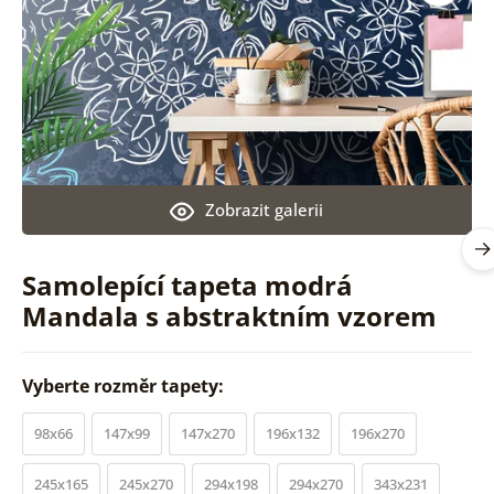
Zobrazit galerii
Samolepící tapeta modrá
Mandala s abstraktním vzorem
Vyberte rozměr tapety:
98x66
147x99
147x270
196x132
196x270
245x165
245x270
294x198
294x270
343x231