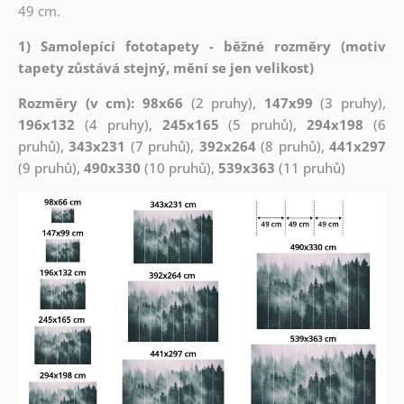
49 cm.
1) Samolepící fototapety - běžné rozměry (motiv
tapety zůstává stejný, mění se jen velikost)
Rozměry (v cm): 98x66
(2 pruhy),
147x99
(3 pruhy),
196x132
(4 pruhy),
245x165
(5 pruhů),
294x198
(6
pruhů),
343x231
(7 pruhů),
392x264
(8 pruhů),
441x297
(9 pruhů),
490x330
(10 pruhů),
539x363
(11 pruhů)