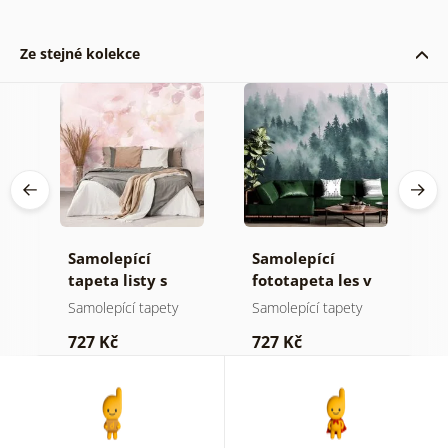
Ze stejné kolekce
Samolepící
Samolepící
S
ž
tapeta listy s
fototapeta les v
t
pastelovým
mlze
n
Samolepící tapety
Samolepící tapety
S
nádechem
727 Kč
727 Kč
7