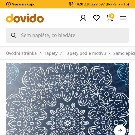
Vše o nákupu
+420 228 229 597
(Po-Pá: 7 - 16)
0
Úvodní stránka
Tapety
Tapety podle motivu
Samolepící