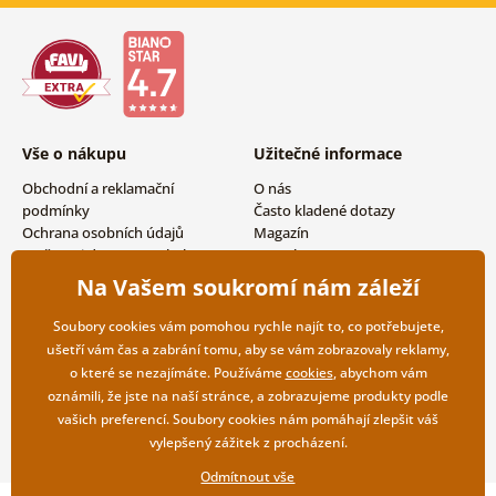
Vše o nákupu
Užitečné informace
Obchodní a reklamační
O nás
podmínky
Často kladené dotazy
Ochrana osobních údajů
Magazín
Možnosti dopravy a platby
Kontakty
Vrácení zboží
Velkoobchodní spolupráce
Na Vašem soukromí nám záleží
Soubory cookies vám pomohou rychle najít to, co potřebujete,
ušetří vám čas a zabrání tomu, aby se vám zobrazovaly reklamy,
o které se nezajímáte. Používáme
cookies
, abychom vám
oznámili, že jste na naší stránce, a zobrazujeme produkty podle
vašich preferencí. Soubory cookies nám pomáhají zlepšit váš
vylepšený zážitek z procházení.
Odmítnout vše