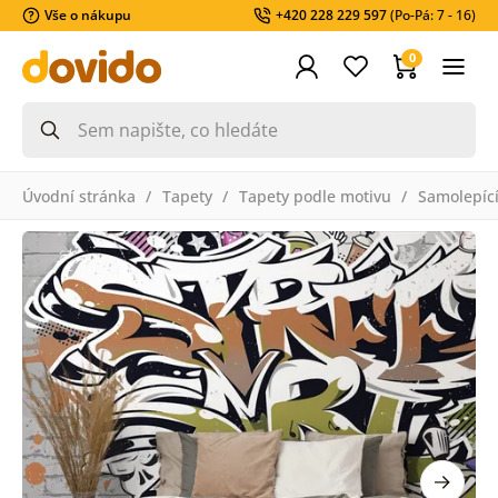
Vše o nákupu
+420 228 229 597
(Po-Pá: 7 - 16)
0
Úvodní stránka
Tapety
Tapety podle motivu
Samolepící