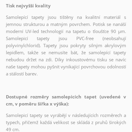
Tisk nejvyšší kvality
Samolepící tapety jsou tištěny na kvalitní materiál s
jemnou strukturou a matným povrchem. Potisk se nanáší
moderní UV-led technologií na tapetu o tloušťce 90 µm.
Samolepicí tapety jsou PVC-free (neobsahují
polyvinylchlorid). Tapety jsou pokryty silným akrylovým
lepidlem, takže se nemusíte bát, že samolepící tapety
nebudou držet na zdi. Díky inkoustovému tisku se navíc
naše tapety mohou pyšnit vynikající povrchovou odolností
a stálostí barev.
Dostupné rozměry samolepících tapet (uvedené v
cm, v poměru šířka x výška):
Samolepicí tapety se vyrábějí v následujících rozměrech a
typech, přičemž každá velikost se skládá z pruhů širokých
49 cm.