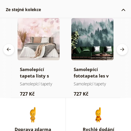
Ze stejné kolekce
Samolepící
Samolepící
S
tapeta listy s
fototapeta les v
t
pastelovým
mlze
n
Samolepící tapety
Samolepící tapety
S
nádechem
727 Kč
727 Kč
7
Doprava zdarma
Rychlé dodání