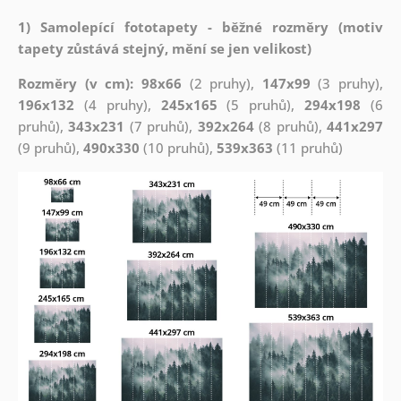
1) Samolepící fototapety - běžné rozměry (motiv
tapety zůstává stejný, mění se jen velikost)
Rozměry (v cm): 98x66
(2 pruhy),
147x99
(3 pruhy),
196x132
(4 pruhy),
245x165
(5 pruhů),
294x198
(6
pruhů),
343x231
(7 pruhů),
392x264
(8 pruhů),
441x297
(9 pruhů),
490x330
(10 pruhů),
539x363
(11 pruhů)