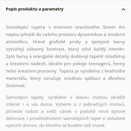
Popis produktu a parametry
Samolepící tapeta s motivem oranžového Street Art
nápisu přináší do vašeho prostoru dynamickou a moderní
atmosféru. Hravé grafické prvky a sprejové barvy
vytvářejí zábavný kontrast, který oživí každý interiér.
Syté barvy a energické detaily dodávají tapetě mladistvý
a kreativní nádech. Ideální pro pokoje teenagerů, herny
nebo kreativní pracovny. Tapeta je vyrobena z kvalitního
materiálu, který zaručuje snadnou aplikaci a dlouhou
životnost.
Samolepící tapety vyráběné s láskou mohou zkrášlit
interiér i u vás doma. Vyberte si z jedinečných motivů,
přineste radost a svěží vánek v podobě nové bytové
dekorace. I prostřednictvím samolepících tapet si dokážete
vytvořit domov, do kterého se budete rádi vracet.