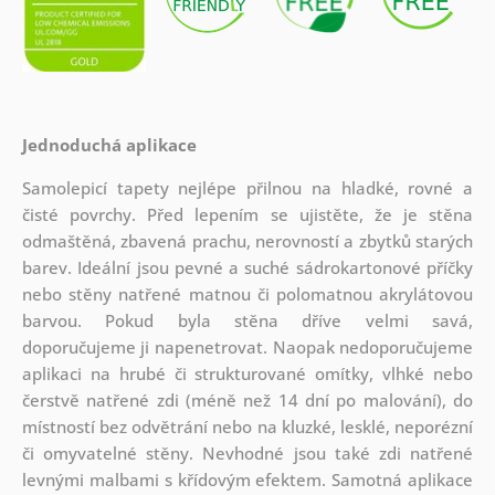
Jednoduchá aplikace
Samolepicí tapety nejlépe přilnou na hladké, rovné a
čisté povrchy. Před lepením se ujistěte, že je stěna
odmaštěná, zbavená prachu, nerovností a zbytků starých
barev. Ideální jsou pevné a suché sádrokartonové příčky
nebo stěny natřené matnou či polomatnou akrylátovou
barvou. Pokud byla stěna dříve velmi savá,
doporučujeme ji napenetrovat. Naopak nedoporučujeme
aplikaci na hrubé či strukturované omítky, vlhké nebo
čerstvě natřené zdi (méně než 14 dní po malování), do
místností bez odvětrání nebo na kluzké, lesklé, neporézní
či omyvatelné stěny. Nevhodné jsou také zdi natřené
levnými malbami s křídovým efektem. Samotná aplikace