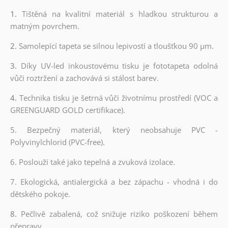
1.
Tištěná na kvalitní materiál s hladkou strukturou a
matným povrchem.
2.
Samolepící tapeta se silnou lepivostí a tloušťkou 90 µm.
3.
Díky UV-led inkoustovému tisku je fototapeta odolná
vůči roztržení a zachovává si stálost barev.
4.
Technika tisku je šetrná vůči životnímu prostředí (VOC a
GREENGUARD GOLD certifikace).
5. Bezpečný materiál, který neobsahuje PVC -
Polyvinylchlorid (PVC-free).
6. Poslouží také jako tepelná a zvuková izolace.
7. Ekologická, antialergická a bez zápachu - vhodná i do
dětského pokoje.
8.
Pečlivě zabalená, což snižuje riziko poškození během
přepravy.