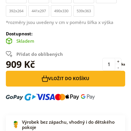
392x264
441x297
490x330
539x363
*rozměry jsou uvedeny v cm v poměru šířka x výška
Dostupnost:
Skladem
Přidat do oblíbených
909 Kč
+
ks
-
VLOŽIT DO KOŠÍKU
Výrobek bez zápachu, vhodný i do dětského
pokoje