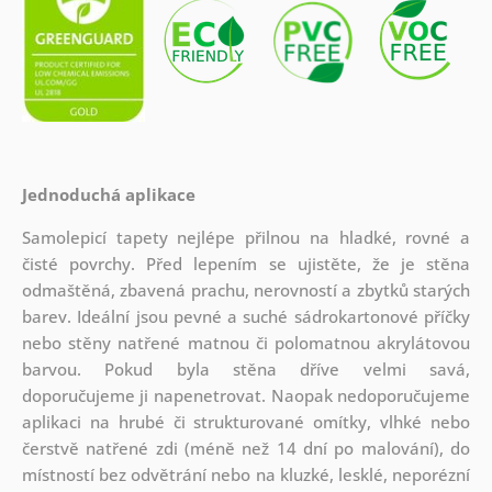
Jednoduchá aplikace
Samolepicí tapety nejlépe přilnou na hladké, rovné a
čisté povrchy. Před lepením se ujistěte, že je stěna
odmaštěná, zbavená prachu, nerovností a zbytků starých
barev. Ideální jsou pevné a suché sádrokartonové příčky
nebo stěny natřené matnou či polomatnou akrylátovou
barvou. Pokud byla stěna dříve velmi savá,
doporučujeme ji napenetrovat. Naopak nedoporučujeme
aplikaci na hrubé či strukturované omítky, vlhké nebo
čerstvě natřené zdi (méně než 14 dní po malování), do
místností bez odvětrání nebo na kluzké, lesklé, neporézní