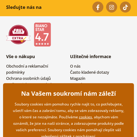
Sledujte nás na
Vše o nákupu
Užitečné informace
Obchodní a reklamační
O nás
podmínky
Často kladené dotazy
Ochrana osobních údajů
Magazín
Možnosti dopravy a platby
Kontakty
Vrácení zboží
Velkoobchodní spolupráce
Na Vašem soukromí nám záleží
Soubory cookies vám pomohou rychle najít to, co potřebujete,
ušetří vám čas a zabrání tomu, aby se vám zobrazovaly reklamy,
o které se nezajímáte. Používáme
cookies
, abychom vám
oznámili, že jste na naší stránce, a zobrazujeme produkty podle
vašich preferencí. Soubory cookies nám pomáhají zlepšit váš
vylepšený zážitek z procházení.