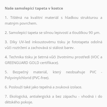
Naše samolepící tapeta v kostce
1.
Tištěná na kvalitní materiál s hladkou strukturou a
matným povrchem.
2.
Samolepící tapeta se silnou lepivostí a tloušťkou 90 µm.
3.
Díky UV-led inkoustovému tisku je fototapeta odolná
vůči roztržení a zachovává si stálost barev.
4.
Technika tisku je šetrná vůči životnímu prostředí (VOC a
GREENGUARD GOLD certifikace).
5. Bezpečný materiál, který neobsahuje PVC -
Polyvinylchlorid (PVC-free).
6. Poslouží také jako tepelná a zvuková izolace.
7. Ekologická, antialergická a bez zápachu - vhodná i do
dětského pokoje.