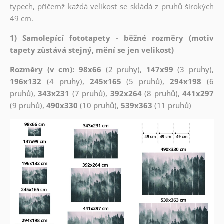
typech, přičemž každá velikost se skládá z pruhů širokých
49 cm.
1) Samolepící fototapety - běžné rozměry (motiv
tapety zůstává stejný, mění se jen velikost)
Rozměry (v cm): 98x66
(2 pruhy),
147x99
(3 pruhy),
196x132
(4 pruhy),
245x165
(5 pruhů),
294x198
(6
pruhů),
343x231
(7 pruhů),
392x264
(8 pruhů),
441x297
(9 pruhů),
490x330
(10 pruhů),
539x363
(11 pruhů)