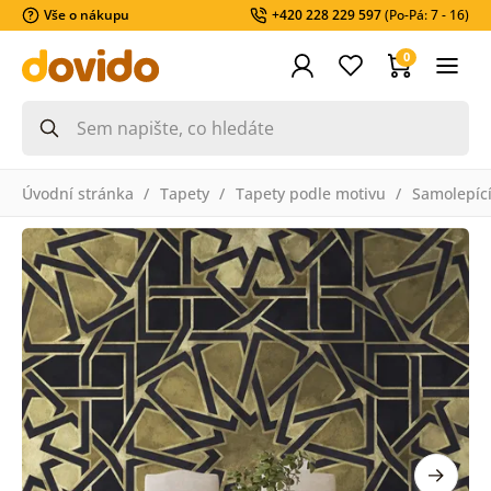
Vše o nákupu
+420 228 229 597
(Po-Pá: 7 - 16)
0
Úvodní stránka
Tapety
Tapety podle motivu
Samolepící