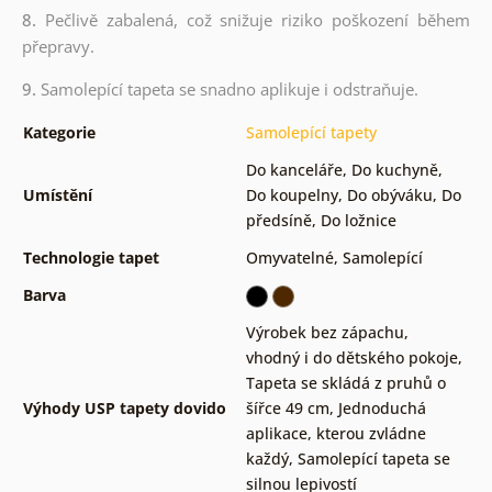
8.
Pečlivě zabalená, což snižuje riziko poškození během
přepravy.
9.
Samolepící tapeta se snadno aplikuje i odstraňuje.
Kategorie
Samolepící tapety
Do kanceláře
,
Do kuchyně
,
Umístění
Do koupelny
,
Do obýváku
,
Do
předsíně
,
Do ložnice
Technologie tapet
Omyvatelné
,
Samolepící
Barva
Výrobek bez zápachu,
vhodný i do dětského pokoje
,
Tapeta se skládá z pruhů o
Výhody USP tapety dovido
šířce 49 cm
,
Jednoduchá
aplikace, kterou zvládne
každý
,
Samolepící tapeta se
silnou lepivostí