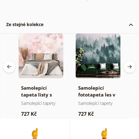
Ze stejné kolekce
Samolepící
Samolepící
S
a
tapeta listy s
fototapeta les v
t
pastelovým
mlze
z
Samolepící tapety
Samolepící tapety
S
nádechem
p
727 Kč
727 Kč
7
b
k