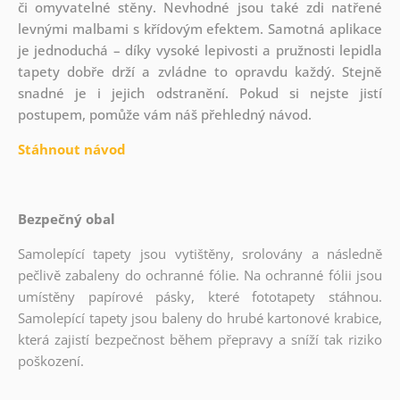
či omyvatelné stěny. Nevhodné jsou také zdi natřené
levnými malbami s křídovým efektem. Samotná aplikace
je jednoduchá – díky vysoké lepivosti a pružnosti lepidla
tapety dobře drží a zvládne to opravdu každý. Stejně
snadné je i jejich odstranění. Pokud si nejste jistí
postupem, pomůže vám náš přehledný návod.
Stáhnout návod
Bezpečný obal
Samolepící tapety jsou vytištěny, srolovány a následně
pečlivě zabaleny do ochranné fólie. Na ochranné fólii jsou
umístěny papírové pásky, které fototapety stáhnou.
Samolepící tapety jsou baleny do hrubé kartonové krabice,
která zajistí bezpečnost během přepravy a sníží tak riziko
poškození.