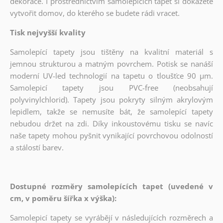
dekorace. I prostřednictvím samolepících tapet si dokážete
vytvořit domov, do kterého se budete rádi vracet.
Tisk nejvyšší kvality
Samolepící tapety jsou tištěny na kvalitní materiál s
jemnou strukturou a matným povrchem. Potisk se nanáší
moderní UV-led technologií na tapetu o tloušťce 90 µm.
Samolepicí tapety jsou PVC-free (neobsahují
polyvinylchlorid). Tapety jsou pokryty silným akrylovým
lepidlem, takže se nemusíte bát, že samolepící tapety
nebudou držet na zdi. Díky inkoustovému tisku se navíc
naše tapety mohou pyšnit vynikající povrchovou odolností
a stálostí barev.
Dostupné rozměry samolepících tapet (uvedené v
cm, v poměru šířka x výška):
Samolepicí tapety se vyrábějí v následujících rozměrech a