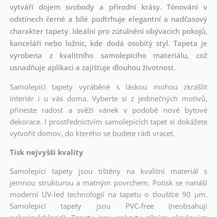
vytváří dojem svobody a přírodní krásy. Tónování v
odstínech černé a bílé podtrhuje elegantní a nadčasový
charakter tapety. Ideální pro zútulnění obývacích pokojů,
kanceláří nebo ložnic, kde dodá osobitý styl. Tapeta je
vyrobena z kvalitního samolepícího materiálu, což
usnadňuje aplikaci a zajišťuje dlouhou životnost.
Samolepící tapety vyráběné s láskou mohou zkrášlit
interiér i u vás doma. Vyberte si z jedinečných motivů,
přineste radost a svěží vánek v podobě nové bytové
dekorace. I prostřednictvím samolepících tapet si dokážete
vytvořit domov, do kterého se budete rádi vracet.
Tisk nejvyšší kvality
Samolepící tapety jsou tištěny na kvalitní materiál s
jemnou strukturou a matným povrchem. Potisk se nanáší
moderní UV-led technologií na tapetu o tloušťce 90 µm.
Samolepicí tapety jsou PVC-free (neobsahují