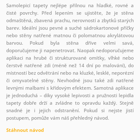
Samolepicí tapety nejlépe přilnou na hladké, rovné a
čisté povrchy. Před lepením se ujistěte, že je stěna
odmaštěná, zbavená prachu, nerovností a zbytků starých
barev. Ideální jsou pevné a suché sádrokartonové příčky
nebo stěny natřené matnou či polomatnou akrylátovou
barvou. Pokud byla stěna dříve velmi savá,
doporučujeme ji napenetrovat. Naopak nedoporučujeme
aplikaci na hrubé či strukturované omítky, vlhké nebo
čerstvě natřené zdi (méně než 14 dní po malování), do
místností bez odvětrání nebo na kluzké, lesklé, neporézní
či omyvatelné stěny. Nevhodné jsou také zdi natřené
levnými malbami s křídovým efektem. Samotná aplikace
je jednoduchá – díky vysoké lepivosti a pružnosti lepidla
tapety dobře drží a zvládne to opravdu každý. Stejně
snadné je i jejich odstranění. Pokud si nejste jistí
postupem, pomůže vám náš přehledný návod.
Stáhnout návod