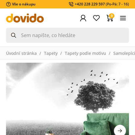
Vše o nákupu
+420 228 229 597
(Po-Pá: 7 - 16)
0
Úvodní stránka
Tapety
Tapety podle motivu
Samolepící