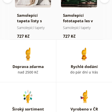
Samolepící
Samolepící
S
ž
tapeta listy s
fototapeta les v
t
pastelovým
mlze
n
Samolepící tapety
Samolepící tapety
S
nádechem
727 Kč
727 Kč
7
Doprava zdarma
Rychlé dodání
nad 2500 Kč
do pár dní u Vás
Široký sortiment
Vyrobeno v ČR