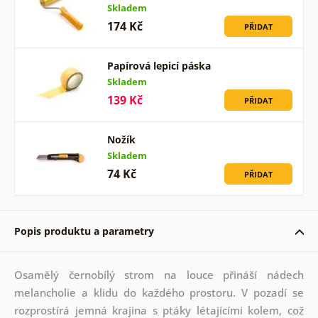
Skladem
174 Kč
PŘIDAT
Papírová lepicí páska
Skladem
139 Kč
PŘIDAT
Nožík
Skladem
74 Kč
PŘIDAT
Popis produktu a parametry
Osamělý černobílý strom na louce přináší nádech
melancholie a klidu do každého prostoru. V pozadí se
rozprostírá jemná krajina s ptáky létajícími kolem, což