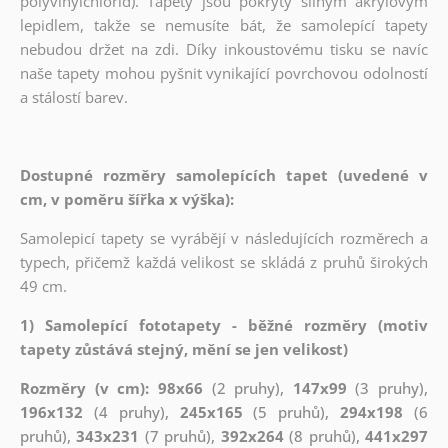
polyvinylchlorid). Tapety jsou pokryty silným akrylovým
lepidlem, takže se nemusíte bát, že samolepící tapety
nebudou držet na zdi. Díky inkoustovému tisku se navíc
naše tapety mohou pyšnit vynikající povrchovou odolností
a stálostí barev.
Dostupné rozměry samolepících tapet (uvedené v
cm, v poměru šířka x výška):
Samolepicí tapety se vyrábějí v následujících rozměrech a
typech, přičemž každá velikost se skládá z pruhů širokých
49 cm.
1) Samolepící fototapety - běžné rozměry (motiv
tapety zůstává stejný, mění se jen velikost)
Rozměry (v cm): 98x66
(2 pruhy),
147x99
(3 pruhy),
196x132
(4 pruhy),
245x165
(5 pruhů),
294x198
(6
pruhů),
343x231
(7 pruhů),
392x264
(8 pruhů),
441x297