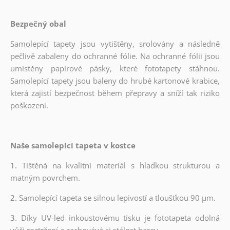
Bezpečný obal
Samolepící tapety jsou vytištěny, srolovány a následně
pečlivě zabaleny do ochranné fólie. Na ochranné fólii jsou
umístěny papírové pásky, které fototapety stáhnou.
Samolepící tapety jsou baleny do hrubé kartonové krabice,
která zajistí bezpečnost během přepravy a sníží tak riziko
poškození.
Naše samolepící tapeta v kostce
1.
Tištěná na kvalitní materiál s hladkou strukturou a
matným povrchem.
2.
Samolepící tapeta se silnou lepivostí a tloušťkou 90 µm.
3.
Díky UV-led inkoustovému tisku je fototapeta odolná
vůči roztržení a zachovává si stálost barev.