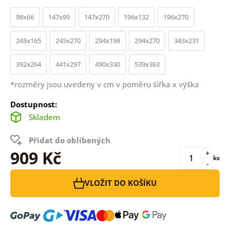
98x66
147x99
147x270
196x132
196x270
245x165
245x270
294x198
294x270
343x231
392x264
441x297
490x330
539x363
*rozměry jsou uvedeny v cm v poměru šířka x výška
Dostupnost:
Skladem
Přidat do oblíbených
909 Kč
+
ks
-
VLOŽIT DO KOŠÍKU