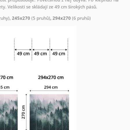
. Velikosti se skládají ze 49 cm širokých pásů.
ruhy),
245x270
(5 pruhů)
, 294x270
(6 pruhů)