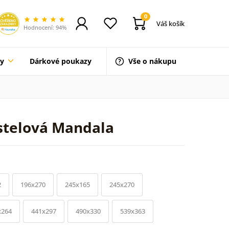
0
Váš košík
Hodnocení: 94%
ty
Dárkové poukazy
Vše o nákupu
stelová Mandala
2
196x270
245x165
245x270
x264
441x297
490x330
539x363