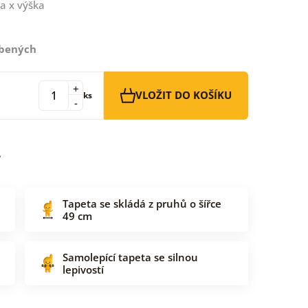
a x výška
íbených
+
VLOŽIT DO KOŠÍKU
ks
-
Tapeta se skládá z pruhů o šířce
49 cm
Samolepící tapeta se silnou
lepivostí