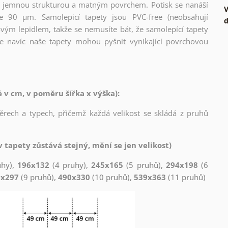
l s jemnou strukturou a matným povrchem. Potisk se nanáší
V
ce 90 µm. Samolepicí tapety jsou PVC-free (neobsahují
d
ovým lepidlem, takže se nemusíte bát, že samolepící tapety
e navíc naše tapety mohou pyšnit vynikající povrchovou
v cm, v poměru šířka x výška):
měrech a typech, přičemž každá velikost se skládá z pruhů
 tapety zůstává stejný, mění se jen velikost)
uhy),
196x132
(4 pruhy),
245x165
(5 pruhů),
294x198
(6
1x297
(9 pruhů),
490x330
(10 pruhů),
539x363
(11 pruhů)