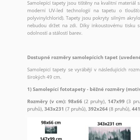
Samolepící tapety jsou tištěny na kvalitní materiá
moderní UV-led technologií na tapetu o tloušť
polyvinylchlorid). Tapety jsou pokryty silným akryl
nebudou držet na zdi. Díky inkoustovému tisku s
odolností a stálostí barev.
Dostupné rozměry samolepících tapet (uvedené 
Samolepicí tapety se vyrábějí v následujících roz
širokých 49 cm.
1) Samolepící fototapety - běžné rozměry (motiv
Rozměry (v cm): 98x66
(2 pruhy),
147x99
(3 pr
pruhů),
343x231
(7 pruhů),
392x264
(8 pruhů),
44