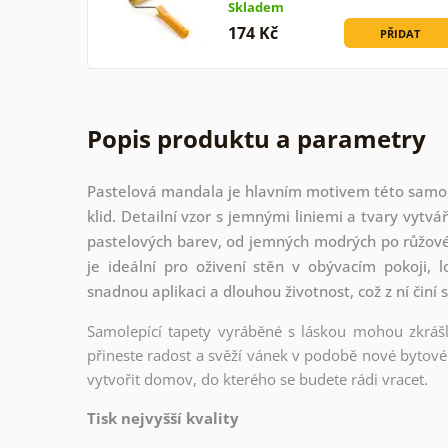
Skladem
174 Kč
PŘIDAT
Popis produktu a parametry
Pastelová mandala je hlavním motivem této samolep
klid. Detailní vzor s jemnými liniemi a tvary vytv
pastelových barev, od jemných modrých po růžové 
je ideální pro oživení stěn v obývacím pokoji, l
snadnou aplikaci a dlouhou životnost, což z ní čin
Samolepící tapety vyráběné s láskou mohou zkrášli
přineste radost a svěží vánek v podobě nové bytové 
vytvořit domov, do kterého se budete rádi vracet.
Tisk nejvyšší kvality