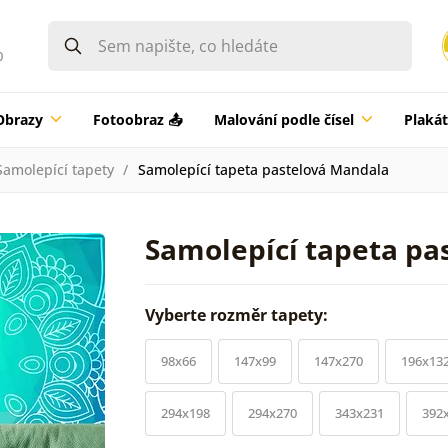
0
Obrazy
Fotoobraz 📤
Malování podle čísel
Plaká
Samolepící tapety
Samolepící tapeta pastelová Mandala
Samolepící tapeta pa
Vyberte rozměr tapety:
98x66
147x99
147x270
196x13
294x198
294x270
343x231
392