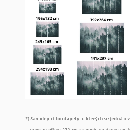
2) Samolepící fototapety, u kterých se jedná o 
U tapet s výškou 270 cm se motiv na danou veliko