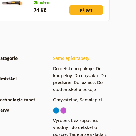
Skladem
74 Kč
PŘIDAT
ategorie
Samolepící tapety
Do dětského pokoje
,
Do
koupelny
,
Do obýváku
,
Do
místění
předsíně
,
Do ložnice
,
Do
studentského pokoje
echnologie tapet
Omyvatelné
,
Samolepící
arva
Výrobek bez zápachu,
vhodný i do dětského
pokoje
,
Tapeta se skládá z