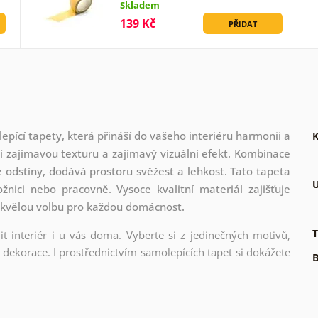
Skladem
139 Kč
PŘIDAT
ící tapety, která přináší do vašeho interiéru harmonii a
K
áří zajímavou texturu a zajímavý vizuální efekt. Kombinace
odstíny, dodává prostoru svěžest a lehkost. Tato tapeta
U
ožnici nebo pracovně. Vysoce kvalitní materiál zajišťuje
í skvělou volbu pro každou domácnost.
T
t interiér i u vás doma. Vyberte si z jedinečných motivů,
dekorace. I prostřednictvím samolepících tapet si dokážete
B