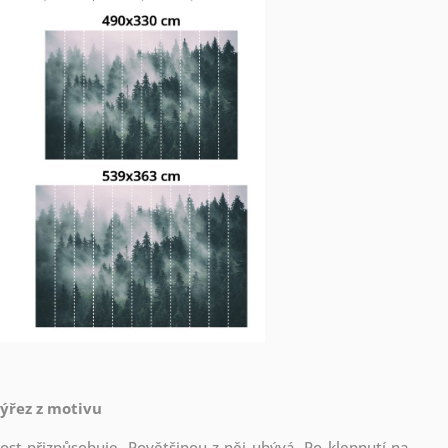
výřez z motivu
st přizpůsobuje. Povětšinou z něj ubývá. Po klepnutí na