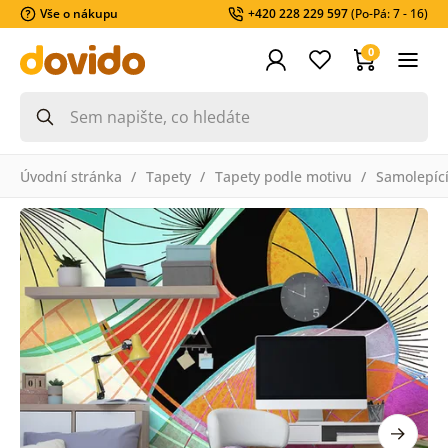
Vše o nákupu
+420 228 229 597
(Po-Pá: 7 - 16)
0
Úvodní stránka
Tapety
Tapety podle motivu
Samolepící