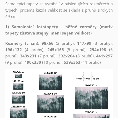
Samolepicí tapety se vyrábějí v následujících rozměrech a
typech, přičemž každá velikost se skládá z pruhů širokých
49 cm.
1) Samolepící fototapety - běžné rozměry (motiv
tapety zůstává stejný, mění se jen velikost)
Rozměry (v cm): 98x66
(2 pruhy),
147x99
(3 pruhy),
196x132
(4 pruhy),
245x165
(5 pruhů),
294x198
(6
pruhů),
343x231
(7 pruhů),
392x264
(8 pruhů),
441x297
(9 pruhů),
490x330
(10 pruhů),
539x363
(11 pruhů)