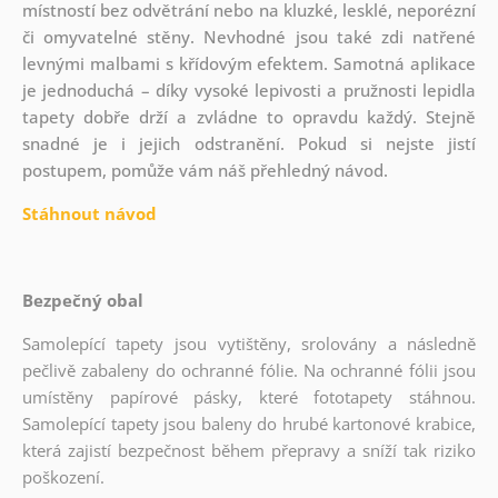
místností bez odvětrání nebo na kluzké, lesklé, neporézní
či omyvatelné stěny. Nevhodné jsou také zdi natřené
levnými malbami s křídovým efektem. Samotná aplikace
je jednoduchá – díky vysoké lepivosti a pružnosti lepidla
tapety dobře drží a zvládne to opravdu každý. Stejně
snadné je i jejich odstranění. Pokud si nejste jistí
postupem, pomůže vám náš přehledný návod.
Stáhnout návod
Bezpečný obal
Samolepící tapety jsou vytištěny, srolovány a následně
pečlivě zabaleny do ochranné fólie. Na ochranné fólii jsou
umístěny papírové pásky, které fototapety stáhnou.
Samolepící tapety jsou baleny do hrubé kartonové krabice,
která zajistí bezpečnost během přepravy a sníží tak riziko
poškození.