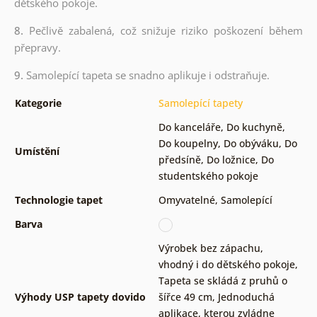
dětského pokoje.
8.
Pečlivě zabalená, což snižuje riziko poškození během
přepravy.
9.
Samolepící tapeta se snadno aplikuje i odstraňuje.
Kategorie
Samolepící tapety
Do kanceláře
,
Do kuchyně
,
Do koupelny
,
Do obýváku
,
Do
Umístění
předsíně
,
Do ložnice
,
Do
studentského pokoje
Technologie tapet
Omyvatelné
,
Samolepící
Barva
Výrobek bez zápachu,
vhodný i do dětského pokoje
,
Tapeta se skládá z pruhů o
Výhody USP tapety dovido
šířce 49 cm
,
Jednoduchá
aplikace, kterou zvládne