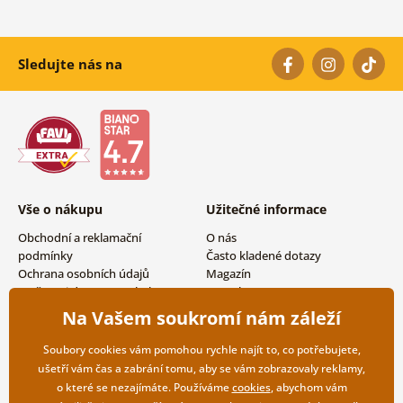
Sledujte nás na
Vše o nákupu
Užitečné informace
Obchodní a reklamační
O nás
podmínky
Často kladené dotazy
Ochrana osobních údajů
Magazín
Možnosti dopravy a platby
Kontakty
Vrácení zboží
Velkoobchodní spolupráce
Na Vašem soukromí nám záleží
Soubory cookies vám pomohou rychle najít to, co potřebujete,
ušetří vám čas a zabrání tomu, aby se vám zobrazovaly reklamy,
o které se nezajímáte. Používáme
cookies
, abychom vám