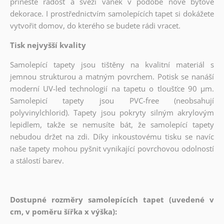
přineste radost a svěží vánek v podobě nové bytové
dekorace. I prostřednictvím samolepících tapet si dokážete
vytvořit domov, do kterého se budete rádi vracet.
Tisk nejvyšší kvality
Samolepící tapety jsou tištěny na kvalitní materiál s
jemnou strukturou a matným povrchem. Potisk se nanáší
moderní UV-led technologií na tapetu o tloušťce 90 µm.
Samolepicí tapety jsou PVC-free (neobsahují
polyvinylchlorid). Tapety jsou pokryty silným akrylovým
lepidlem, takže se nemusíte bát, že samolepící tapety
nebudou držet na zdi. Díky inkoustovému tisku se navíc
naše tapety mohou pyšnit vynikající povrchovou odolností
a stálostí barev.
Dostupné rozměry samolepících tapet (uvedené v
cm, v poměru šířka x výška):