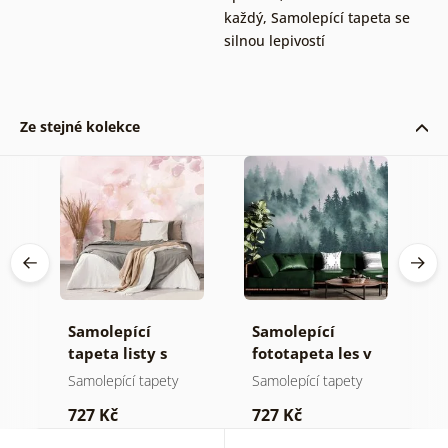
každý
,
Samolepící tapeta se
silnou lepivostí
Ze stejné kolekce
Samolepící
Samolepící
S
tapeta listy s
fototapeta les v
t
pastelovým
mlze
n
Samolepící tapety
Samolepící tapety
S
nádechem
727 Kč
727 Kč
7