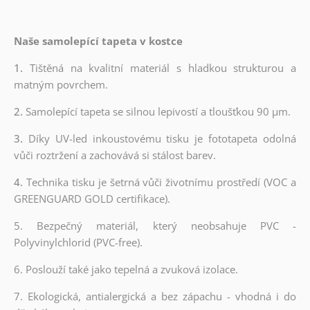
Naše samolepící tapeta v kostce
1.
Tištěná na kvalitní materiál s hladkou strukturou a
matným povrchem.
2.
Samolepící tapeta se silnou lepivostí a tloušťkou 90 µm.
3.
Díky UV-led inkoustovému tisku je fototapeta odolná
vůči roztržení a zachovává si stálost barev.
4.
Technika tisku je šetrná vůči životnímu prostředí (VOC a
GREENGUARD GOLD certifikace).
5. Bezpečný materiál, který neobsahuje PVC -
Polyvinylchlorid (PVC-free).
6. Poslouží také jako tepelná a zvuková izolace.
7. Ekologická, antialergická a bez zápachu - vhodná i do