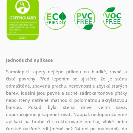
Jednoduchá aplikace
Samolepicí tapety nejlépe přilnou na hladké, rovné a
čisté povrchy. Před lepením se ujistěte, že je stěna
odmaštěná, zbavená prachu, nerovností a zbytků starých
barev. Ideální jsou pevné a suché sádrokartonové příčky
nebo stěny natřené matnou či polomatnou akrylátovou
barvou. Pokud byla stěna dříve velmi savá,
doporučujeme ji napenetrovat. Naopak nedoporučujeme
aplikaci na hrubé či strukturované omítky, vlhké nebo
čerstvě natřené zdi (méně než 14 dní po malování), do