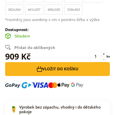
392x264
441x297
490x330
539x363
*rozměry jsou uvedeny v cm v poměru šířka x výška
Dostupnost:
Skladem
Přidat do oblíbených
909 Kč
+
ks
-
VLOŽIT DO KOŠÍKU
Výrobek bez zápachu, vhodný i do dětského
pokoje