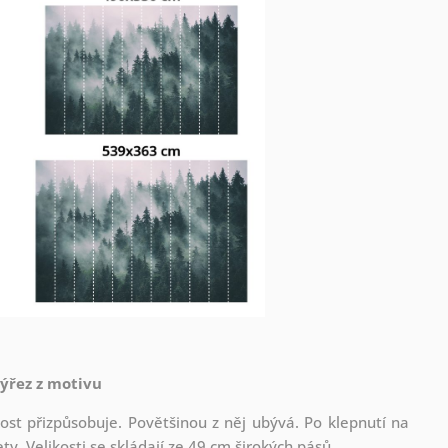
výřez z motivu
st přizpůsobuje. Povětšinou z něj ubývá. Po klepnutí na
. Velikosti se skládají ze 49 cm širokých pásů.