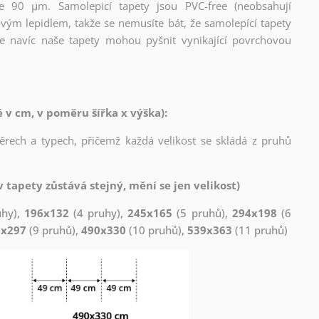
ce 90 µm. Samolepicí tapety jsou PVC-free (neobsahují
ovým lepidlem, takže se nemusíte bát, že samolepící tapety
e navíc naše tapety mohou pyšnit vynikající povrchovou
v cm, v poměru šířka x výška):
měrech a typech, přičemž každá velikost se skládá z pruhů
 tapety zůstává stejný, mění se jen velikost)
uhy),
196x132
(4 pruhy),
245x165
(5 pruhů),
294x198
(6
1x297
(9 pruhů),
490x330
(10 pruhů),
539x363
(11 pruhů)