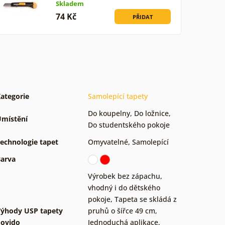
Skladem
74 Kč
PŘIDAT
ategorie
Samolepící tapety
Do koupelny
,
Do ložnice
,
místění
Do studentského pokoje
echnologie tapet
Omyvatelné
,
Samolepící
arva
Výrobek bez zápachu,
vhodný i do dětského
pokoje
,
Tapeta se skládá z
ýhody USP tapety
pruhů o šířce 49 cm
,
ovido
Jednoduchá aplikace,