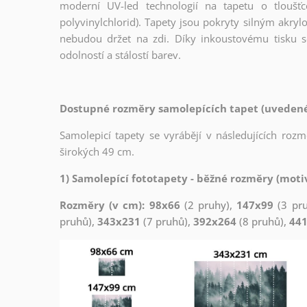
moderní UV-led technologií na tapetu o tloušť
polyvinylchlorid). Tapety jsou pokryty silným akryl
nebudou držet na zdi. Díky inkoustovému tisku s
odolností a stálostí barev.
Dostupné rozměry samolepících tapet (uvedené 
Samolepicí tapety se vyrábějí v následujících roz
širokých 49 cm.
1) Samolepící fototapety - běžné rozměry (motiv
Rozměry (v cm): 98x66
(2 pruhy),
147x99
(3 pr
pruhů),
343x231
(7 pruhů),
392x264
(8 pruhů),
44