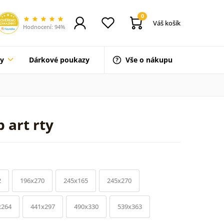
0
Váš košík
Hodnocení: 94%
ty
Dárkové poukazy
Vše o nákupu
 art rty
2
196x270
245x165
245x270
x264
441x297
490x330
539x363