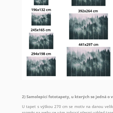
2) Samolepící fototapety, u kterých se jedná o 
U tapet s výškou 270 cm se motiv na danou veliko
rozměr na webu se vám zobrazí přesný vzhled tapety