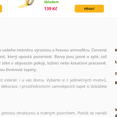
Skladem
139 Kč
PŘIDAT
do vašeho interiéru výraznou a hravou atmosféru. Červené
K
rast, který upoutá pozornost. Barvy jsou jasné a syté, což
U
í stěn v obývacím pokoji, ložnici nebo kreativní pracovně.
hou životnost tapety.
T
t interiér i u vás doma. Vyberte si z jedinečných motivů,
B
dekorace. I prostřednictvím samolepících tapet si dokážete
V
l s jemnou strukturou a matným povrchem. Potisk se nanáší
d