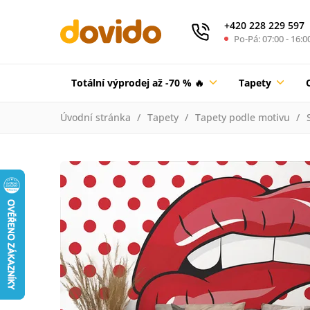
+420 228 229 597
Po-Pá: 07:00 - 16:0
Totální výprodej až -70 % 🔥
Tapety
Úvodní stránka
Tapety
Tapety podle motivu