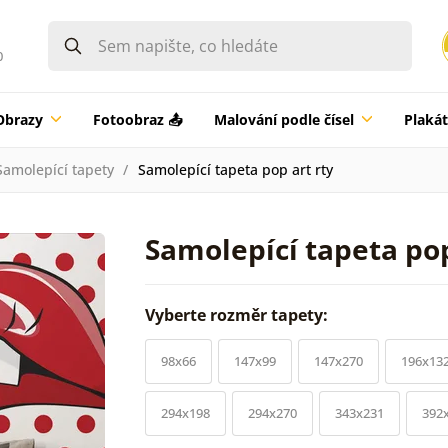
0
Obrazy
Fotoobraz 📤
Malování podle čísel
Plaká
Samolepící tapety
Samolepící tapeta pop art rty
Samolepící tapeta pop
Vyberte rozměr tapety:
98x66
147x99
147x270
196x13
294x198
294x270
343x231
392