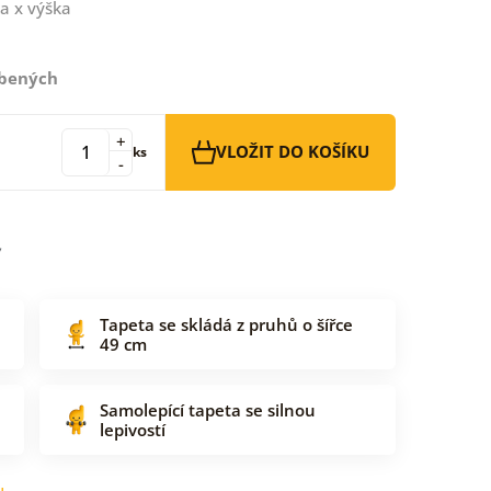
a x výška
íbených
+
VLOŽIT DO KOŠÍKU
ks
-
Tapeta se skládá z pruhů o šířce
49 cm
Samolepící tapeta se silnou
lepivostí