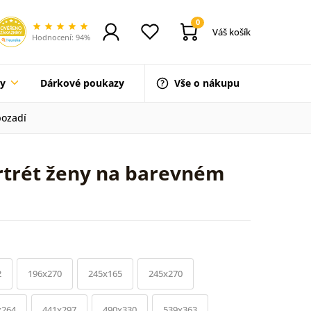
0
Váš košík
Hodnocení: 94%
ty
Dárkové poukazy
Vše o nákupu
pozadí
rtrét ženy na barevném
2
196x270
245x165
245x270
x264
441x297
490x330
539x363