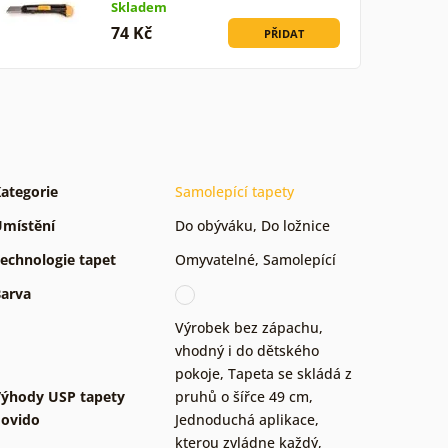
Skladem
74 Kč
PŘIDAT
ategorie
Samolepící tapety
místění
Do obýváku
,
Do ložnice
echnologie tapet
Omyvatelné
,
Samolepící
arva
Výrobek bez zápachu,
vhodný i do dětského
pokoje
,
Tapeta se skládá z
ýhody USP tapety
pruhů o šířce 49 cm
,
ovido
Jednoduchá aplikace,
kterou zvládne každý
,