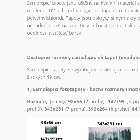
Samolepící tapety jsou tištěny na kvalitní materiá
moderní UV-led technologií na tapetu o tloušť
polyvinylchlorid). Tapety jsou pokryty silným akryl
nebudou držet na zdi. Díky inkoustovému tisku s
odolností a stálostí barev.
Dostupné rozměry samolepících tapet (uvedené 
Samolepicí tapety se vyrábějí v následujících roz
širokých 49 cm.
1) Samolepící fototapety - běžné rozměry (motiv
Rozměry (v cm): 98x66
(2 pruhy),
147x99
(3 pr
pruhů),
343x231
(7 pruhů),
392x264
(8 pruhů),
44