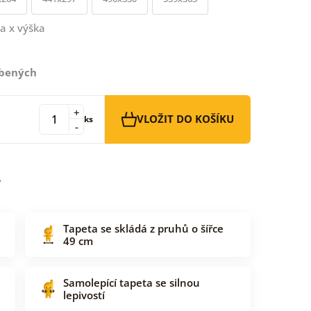
a x výška
íbených
+
VLOŽIT DO KOŠÍKU
ks
-
Tapeta se skládá z pruhů o šířce
49 cm
Samolepící tapeta se silnou
lepivostí