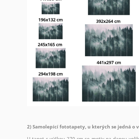
2) Samolepící fototapety, u kterých se jedná o 
U tapet s výškou 270 cm se motiv na danou veliko