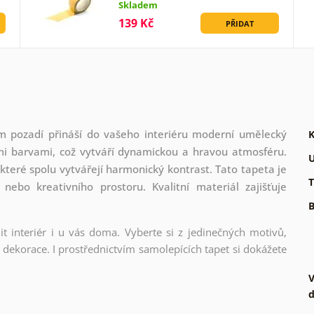
Skladem
139 Kč
PŘIDAT
m pozadí přináší do vašeho interiéru moderní umělecký
K
mi barvami, což vytváří dynamickou a hravou atmosféru.
U
které spolu vytvářejí harmonický kontrast. Tato tapeta je
T
nebo kreativního prostoru. Kvalitní materiál zajišťuje
B
t interiér i u vás doma. Vyberte si z jedinečných motivů,
dekorace. I prostřednictvím samolepících tapet si dokážete
V
d