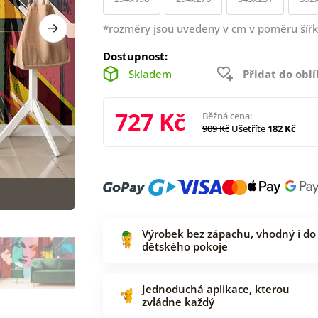
*rozměry jsou uvedeny v cm v poměru šířk
Dostupnost:
Skladem
Přidat do obl
727 Kč
Běžná cena:
909 Kč
Ušetříte
182 Kč
Výrobek bez zápachu, vhodný i do
dětského pokoje
Jednoduchá aplikace, kterou
zvládne každý