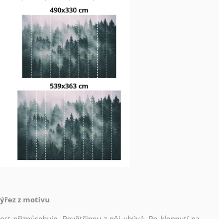
výřez z motivu
st přizpůsobuje. Povětšinou z něj ubývá. Po klepnutí na