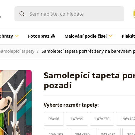
0
Obrazy
Fotoobraz 📤
Malování podle čísel
Plaká
Samolepící tapety
Samolepící tapeta portrét ženy na barevném 
Samolepící tapeta po
pozadí
Vyberte rozměr tapety:
98x66
147x99
147x270
196x13
294x198
294x270
343x231
392