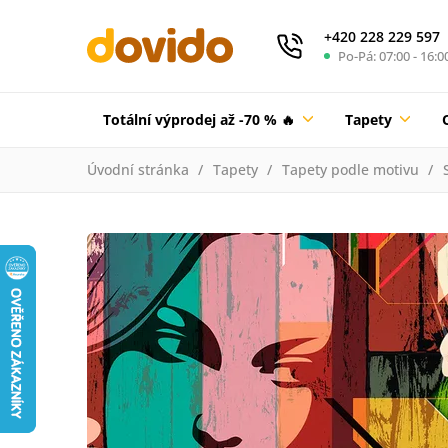
+420 228 229 597
Po-Pá: 07:00 - 16:0
Totální výprodej až -70 % 🔥
Tapety
Úvodní stránka
Tapety
Tapety podle motivu