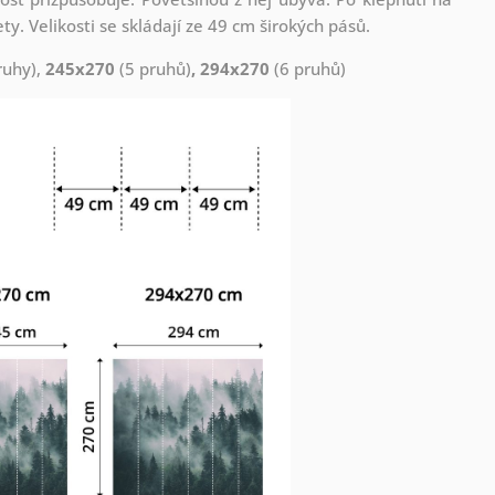
. Velikosti se skládají ze 49 cm širokých pásů.
ruhy),
245x270
(5 pruhů)
, 294x270
(6 pruhů)