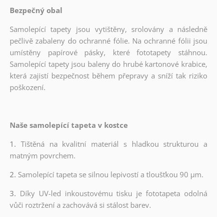
Bezpečný obal
Samolepící tapety jsou vytištěny, srolovány a následně
pečlivě zabaleny do ochranné fólie. Na ochranné fólii jsou
umístěny papírové pásky, které fototapety stáhnou.
Samolepící tapety jsou baleny do hrubé kartonové krabice,
která zajistí bezpečnost během přepravy a sníží tak riziko
poškození.
Naše samolepící tapeta v kostce
1.
Tištěná na kvalitní materiál s hladkou strukturou a
matným povrchem.
2.
Samolepící tapeta se silnou lepivostí a tloušťkou 90 µm.
3.
Díky UV-led inkoustovému tisku je fototapeta odolná
vůči roztržení a zachovává si stálost barev.