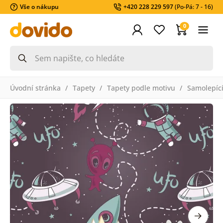
Vše o nákupu
+420 228 229 597
(Po-Pá: 7 - 16)
0
Úvodní stránka
Tapety
Tapety podle motivu
Samolepící