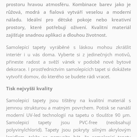
prostoru hravou atmosféru. Kombinace barev jako je
růžová, modrá a fialová vytváří veselou a moderní
náladu. Ideální pro dětské pokoje nebo kreativní
prostory, které potřebují oživení. Kvalitní materiál
zajišťuje snadnou aplikaci a dlouhou životnost.
Samolepící tapety vyráběné s láskou mohou zkrášlit
interiér i u vás doma. Vyberte si z jedinečných motivů,
přineste radost a svěží vánek v podobě nové bytové
dekorace. I prostřednictvím samolepících tapet si dokážete
vytvořit domov, do kterého se budete rádi vracet.
Tisk nejvyšší kvality
Samolepící tapety jsou tištěny na kvalitní materiál s
jemnou strukturou a matným povrchem. Potisk se nanáší
moderní UV-led technologií na tapetu o tloušťce 90 µm.
Samolepicí tapety jsou PVC-free (neobsahují
polyvinylchlorid). Tapety jsou pokryty silným akrylovým
lepidlem, takže se nemusíte bát, že samolepící tapety