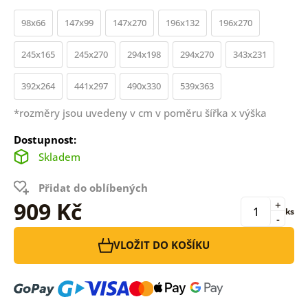
98x66
147x99
147x270
196x132
196x270
245x165
245x270
294x198
294x270
343x231
392x264
441x297
490x330
539x363
*rozměry jsou uvedeny v cm v poměru šířka x výška
Dostupnost:
Skladem
Přidat do oblíbených
909 Kč
+
ks
-
VLOŽIT DO KOŠÍKU