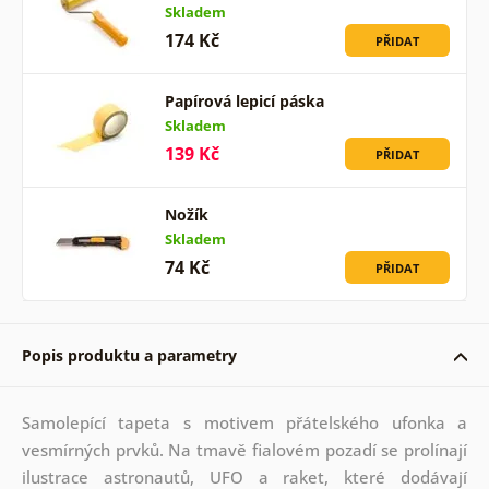
Skladem
174 Kč
PŘIDAT
Papírová lepicí páska
Skladem
139 Kč
PŘIDAT
Nožík
Skladem
74 Kč
PŘIDAT
Popis produktu a parametry
Samolepící tapeta s motivem přátelského ufonka a
vesmírných prvků. Na tmavě fialovém pozadí se prolínají
ilustrace astronautů, UFO a raket, které dodávají