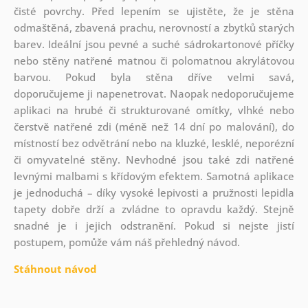
čisté povrchy. Před lepením se ujistěte, že je stěna
odmaštěná, zbavená prachu, nerovností a zbytků starých
barev. Ideální jsou pevné a suché sádrokartonové příčky
nebo stěny natřené matnou či polomatnou akrylátovou
barvou. Pokud byla stěna dříve velmi savá,
doporučujeme ji napenetrovat. Naopak nedoporučujeme
aplikaci na hrubé či strukturované omítky, vlhké nebo
čerstvě natřené zdi (méně než 14 dní po malování), do
místností bez odvětrání nebo na kluzké, lesklé, neporézní
či omyvatelné stěny. Nevhodné jsou také zdi natřené
levnými malbami s křídovým efektem. Samotná aplikace
je jednoduchá – díky vysoké lepivosti a pružnosti lepidla
tapety dobře drží a zvládne to opravdu každý. Stejně
snadné je i jejich odstranění. Pokud si nejste jistí
postupem, pomůže vám náš přehledný návod.
Stáhnout návod