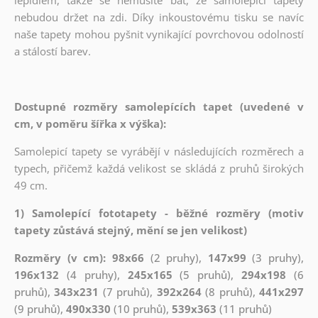
nebudou držet na zdi. Díky inkoustovému tisku se navíc
naše tapety mohou pyšnit vynikající povrchovou odolností
a stálostí barev.
Dostupné rozměry samolepících tapet (uvedené v
cm, v poměru šířka x výška):
Samolepicí tapety se vyrábějí v následujících rozměrech a
typech, přičemž každá velikost se skládá z pruhů širokých
49 cm.
1) Samolepící fototapety - běžné rozměry (motiv
tapety zůstává stejný, mění se jen velikost)
Rozměry (v cm): 98x66
(2 pruhy),
147x99
(3 pruhy),
196x132
(4 pruhy),
245x165
(5 pruhů),
294x198
(6
pruhů),
343x231
(7 pruhů),
392x264
(8 pruhů),
441x297
(9 pruhů),
490x330
(10 pruhů),
539x363
(11 pruhů)