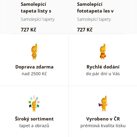
Samolepící
Samolepící
S
tapeta listy s
fototapeta les v
t
pastelovým
mlze
n
Samolepící tapety
Samolepící tapety
S
nádechem
727 Kč
727 Kč
7
Doprava zdarma
Rychlé dodání
nad 2500 Kč
do pár dní u Vás
Široký sortiment
Vyrobeno v ČR
tapet a obrazů
prémiová kvalita tisku