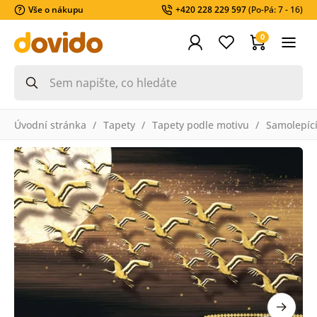
Vše o nákupu
+420 228 229 597
(Po-Pá: 7 - 16)
0
Úvodní stránka
Tapety
Tapety podle motivu
Samolepící