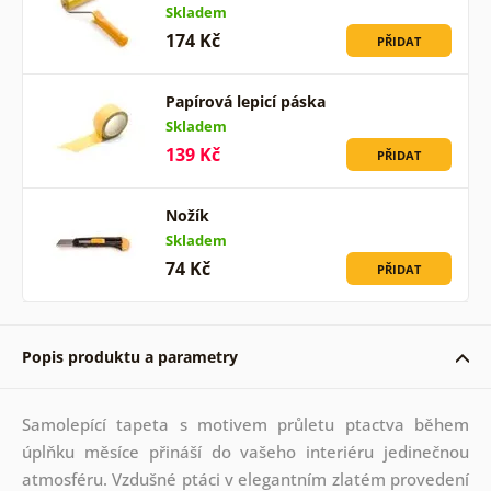
Skladem
174 Kč
PŘIDAT
Papírová lepicí páska
Skladem
139 Kč
PŘIDAT
Nožík
Skladem
74 Kč
PŘIDAT
Popis produktu a parametry
Samolepící tapeta s motivem průletu ptactva během
úplňku měsíce přináší do vašeho interiéru jedinečnou
atmosféru. Vzdušné ptáci v elegantním zlatém provedení