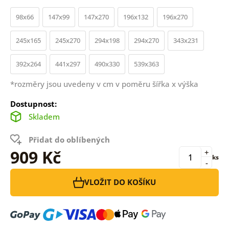
98x66
147x99
147x270
196x132
196x270
245x165
245x270
294x198
294x270
343x231
392x264
441x297
490x330
539x363
*rozměry jsou uvedeny v cm v poměru šířka x výška
Dostupnost:
Skladem
Přidat do oblíbených
909 Kč
+
ks
-
VLOŽIT DO KOŠÍKU