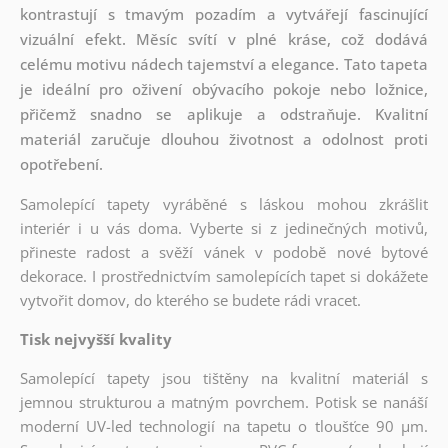
kontrastují s tmavým pozadím a vytvářejí fascinující
vizuální efekt. Měsíc svítí v plné kráse, což dodává
celému motivu nádech tajemství a elegance. Tato tapeta
je ideální pro oživení obývacího pokoje nebo ložnice,
přičemž snadno se aplikuje a odstraňuje. Kvalitní
materiál zaručuje dlouhou životnost a odolnost proti
opotřebení.
Samolepící tapety vyráběné s láskou mohou zkrášlit
interiér i u vás doma. Vyberte si z jedinečných motivů,
přineste radost a svěží vánek v podobě nové bytové
dekorace. I prostřednictvím samolepících tapet si dokážete
vytvořit domov, do kterého se budete rádi vracet.
Tisk nejvyšší kvality
Samolepící tapety jsou tištěny na kvalitní materiál s
jemnou strukturou a matným povrchem. Potisk se nanáší
moderní UV-led technologií na tapetu o tloušťce 90 µm.