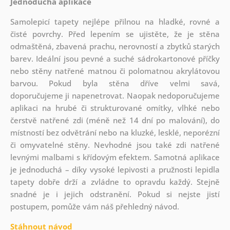
Jednoduchá aplikace
Samolepicí tapety nejlépe přilnou na hladké, rovné a
čisté povrchy. Před lepením se ujistěte, že je stěna
odmaštěná, zbavená prachu, nerovností a zbytků starých
barev. Ideální jsou pevné a suché sádrokartonové příčky
nebo stěny natřené matnou či polomatnou akrylátovou
barvou. Pokud byla stěna dříve velmi savá,
doporučujeme ji napenetrovat. Naopak nedoporučujeme
aplikaci na hrubé či strukturované omítky, vlhké nebo
čerstvě natřené zdi (méně než 14 dní po malování), do
místností bez odvětrání nebo na kluzké, lesklé, neporézní
či omyvatelné stěny. Nevhodné jsou také zdi natřené
levnými malbami s křídovým efektem. Samotná aplikace
je jednoduchá – díky vysoké lepivosti a pružnosti lepidla
tapety dobře drží a zvládne to opravdu každý. Stejně
snadné je i jejich odstranění. Pokud si nejste jistí
postupem, pomůže vám náš přehledný návod.
Stáhnout návod