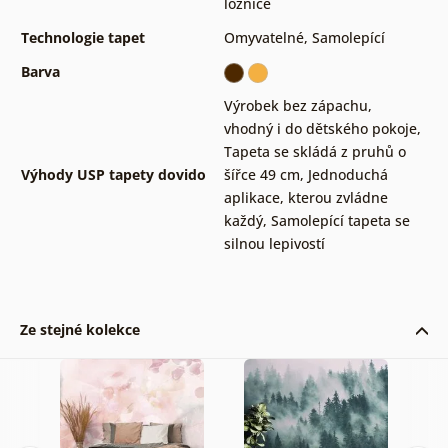
ložnice
Technologie tapet
Omyvatelné
,
Samolepící
Barva
Výrobek bez zápachu,
vhodný i do dětského pokoje
,
Tapeta se skládá z pruhů o
Výhody USP tapety dovido
šířce 49 cm
,
Jednoduchá
aplikace, kterou zvládne
každý
,
Samolepící tapeta se
silnou lepivostí
Ze stejné kolekce