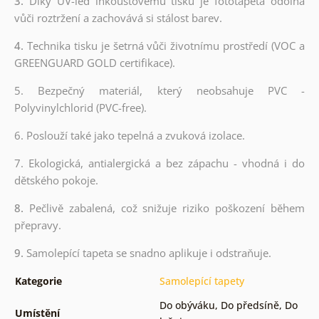
3.
Díky UV-led inkoustovému tisku je fototapeta odolná
vůči roztržení a zachovává si stálost barev.
4.
Technika tisku je šetrná vůči životnímu prostředí (VOC a
GREENGUARD GOLD certifikace).
5. Bezpečný materiál, který neobsahuje PVC -
Polyvinylchlorid (PVC-free).
6. Poslouží také jako tepelná a zvuková izolace.
7. Ekologická, antialergická a bez zápachu - vhodná i do
dětského pokoje.
8.
Pečlivě zabalená, což snižuje riziko poškození během
přepravy.
9.
Samolepící tapeta se snadno aplikuje i odstraňuje.
Kategorie
Samolepící tapety
Do obýváku
,
Do předsíně
,
Do
Umístění