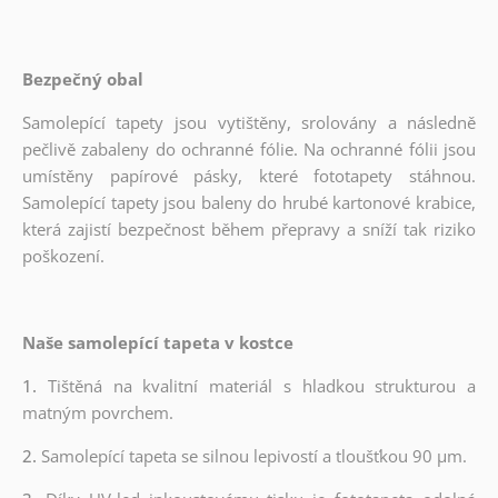
Bezpečný obal
Samolepící tapety jsou vytištěny, srolovány a následně
pečlivě zabaleny do ochranné fólie. Na ochranné fólii jsou
umístěny papírové pásky, které fototapety stáhnou.
Samolepící tapety jsou baleny do hrubé kartonové krabice,
která zajistí bezpečnost během přepravy a sníží tak riziko
poškození.
Naše samolepící tapeta v kostce
1.
Tištěná na kvalitní materiál s hladkou strukturou a
matným povrchem.
2.
Samolepící tapeta se silnou lepivostí a tloušťkou 90 µm.