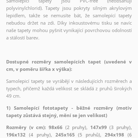
Samolepicí tapety jsou PVC-free (neobsahují
polyvinylchlorid). Tapety jsou pokryty silným akrylovým
lepidlem, takže se nemusíte bát, že samolepící tapety
nebudou držet na zdi. Díky inkoustovému tisku se navíc
naše tapety mohou pyšnit vynikající povrchovou odolností
a stálostí barev.
Dostupné rozměry samolepících tapet (uvedené v
cm, v poměru šířka x výška):
Samolepicí tapety se vyrábějí v následujících rozměrech a
typech, přičemž každá velikost se skládá z pruhů širokých
49 cm.
1) Samolepící fototapety - běžné rozměry (motiv
tapety zůstává stejný, mění se jen velikost)
Rozměry (v cm): 98x66
(2 pruhy),
147x99
(3 pruhy),
196x132
(4 pruhy),
245x165
(5 pruhů),
294x198
(6