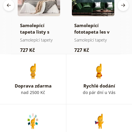
Samolepící
Samolepící
S
a
tapeta listy s
fototapeta les v
t
pastelovým
mlze
z
Samolepící tapety
Samolepící tapety
S
nádechem
p
727 Kč
727 Kč
7
b
k
Doprava zdarma
Rychlé dodání
nad 2500 Kč
do pár dní u Vás