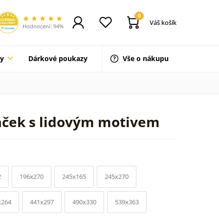
0
Váš košík
Hodnocení: 94%
ty
Dárkové poukazy
Vše o nákupu
áček s lidovým motivem
2
196x270
245x165
245x270
x264
441x297
490x330
539x363