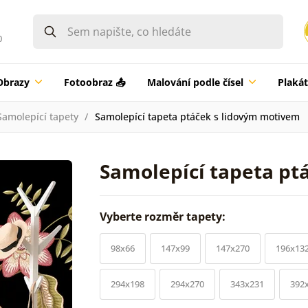
0
Obrazy
Fotoobraz 📤
Malování podle čísel
Plaká
Samolepící tapety
Samolepící tapeta ptáček s lidovým motivem
Samolepící tapeta pt
Vyberte rozměr tapety:
98x66
147x99
147x270
196x13
294x198
294x270
343x231
392