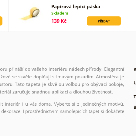
Papírová lepicí páska
Skladem
139 Kč
PŘIDAT
ru přináší do vašeho interiéru nádech přírody. Elegantní
K
béžové se skvěle doplňují s tmavým pozadím. Atmosféra je
U
rostoru. Tato tapeta je skvělou volbou pro obývací pokoje,
teriál zaručuje snadnou aplikaci a dlouhou životnost.
T
t interiér i u vás doma. Vyberte si z jedinečných motivů,
B
dekorace. I prostřednictvím samolepících tapet si dokážete