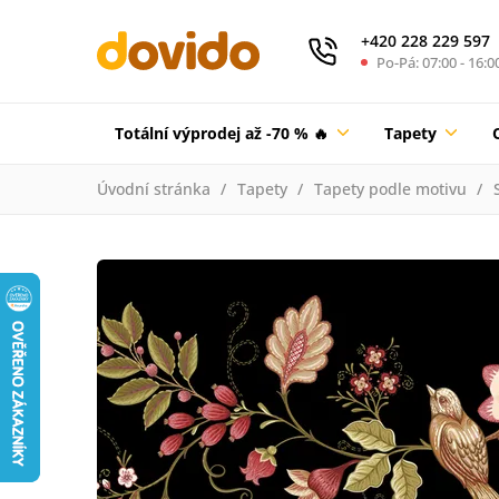
+420 228 229 597
Po-Pá: 07:00 - 16:0
Totální výprodej až -70 % 🔥
Tapety
Úvodní stránka
Tapety
Tapety podle motivu