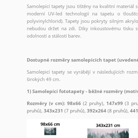
Samolepící tapety jsou tištěny na kvalitní materiá
moderní UV-led technologií na tapetu o tloušť
polyvinylchlorid). Tapety jsou pokryty silným akryl
nebudou držet na zdi. Díky inkoustovému tisku s
odolností a stálostí barev.
Dostupné rozměry samolepících tapet (uvedené 
Samolepicí tapety se vyrábějí v následujících roz
širokých 49 cm.
1) Samolepící fototapety - běžné rozměry (motiv
Rozměry (v cm): 98x66
(2 pruhy),
147x99
(3 pr
pruhů),
343x231
(7 pruhů),
392x264
(8 pruhů),
44