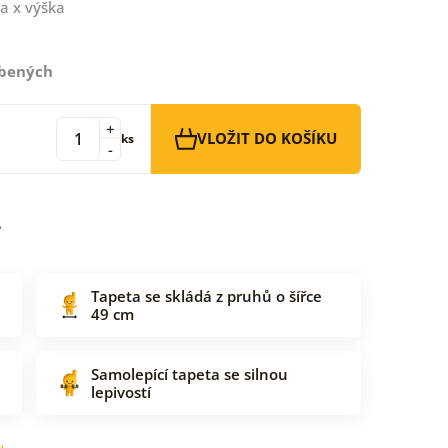
a x výška
íbených
+
VLOŽIT DO KOŠÍKU
ks
-
Tapeta se skládá z pruhů o šířce
49 cm
Samolepící tapeta se silnou
lepivostí