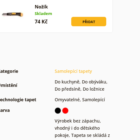
Nožík
Skladem
74 Kč
PŘIDAT
ategorie
Samolepící tapety
Do kuchyně
,
Do obýváku
,
místění
Do předsíně
,
Do ložnice
echnologie tapet
Omyvatelné
,
Samolepící
arva
Výrobek bez zápachu,
vhodný i do dětského
pokoje
,
Tapeta se skládá z