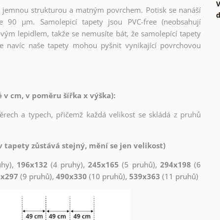
V
l s jemnou strukturou a matným povrchem. Potisk se nanáší
d
ce 90 µm. Samolepicí tapety jsou PVC-free (neobsahují
ovým lepidlem, takže se nemusíte bát, že samolepící tapety
e navíc naše tapety mohou pyšnit vynikající povrchovou
v cm, v poměru šířka x výška):
měrech a typech, přičemž každá velikost se skládá z pruhů
 tapety zůstává stejný, mění se jen velikost)
uhy),
196x132
(4 pruhy),
245x165
(5 pruhů),
294x198
(6
1x297
(9 pruhů),
490x330
(10 pruhů),
539x363
(11 pruhů)