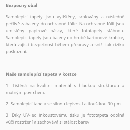
Bezpečný obal
Samolepící tapety jsou vytištěny, srolovány a následně
pečlivě zabaleny do ochranné fólie. Na ochranné fólii jsou
umístěny papírové pásky, které fototapety stáhnou.
Samolepící tapety jsou baleny do hrubé kartonové krabice,
která zajistí bezpečnost během přepravy a sníží tak riziko
poškození.
Naše samolepící tapeta v kostce
1.
Tištěná na kvalitní materiál s hladkou strukturou a
matným povrchem.
2.
Samolepící tapeta se silnou lepivostí a tloušťkou 90 µm.
3.
Díky UV-led inkoustovému tisku je fototapeta odolná
vůči roztržení a zachovává si stálost barev.