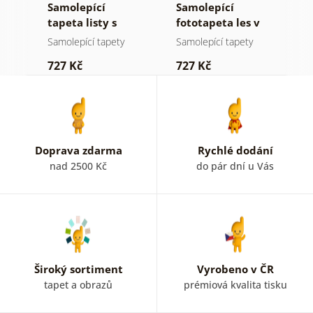
Samolepící
Samolepící
S
tapeta listy s
fototapeta les v
t
pastelovým
mlze
n
Samolepící tapety
Samolepící tapety
S
nádechem
727 Kč
727 Kč
7
Doprava zdarma
Rychlé dodání
nad 2500 Kč
do pár dní u Vás
Široký sortiment
Vyrobeno v ČR
tapet a obrazů
prémiová kvalita tisku