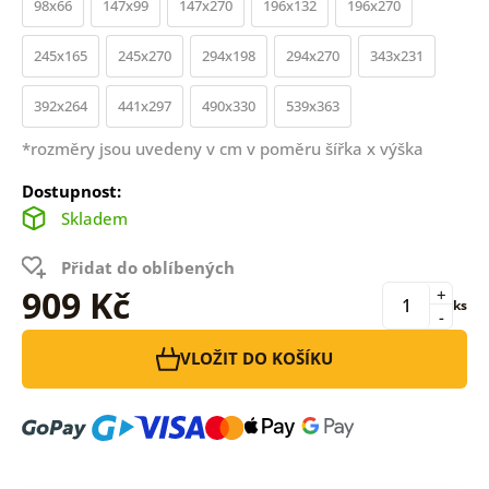
98x66
147x99
147x270
196x132
196x270
245x165
245x270
294x198
294x270
343x231
392x264
441x297
490x330
539x363
*rozměry jsou uvedeny v cm v poměru šířka x výška
Dostupnost:
Skladem
Přidat do oblíbených
909 Kč
+
ks
-
VLOŽIT DO KOŠÍKU