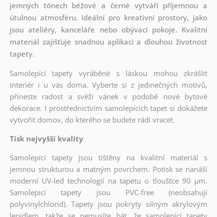
jemných tónech béžové a černé vytváří příjemnou a
útulnou atmosféru. Ideální pro kreativní prostory, jako
jsou ateliéry, kanceláře nebo obývací pokoje. Kvalitní
materiál zajišťuje snadnou aplikaci a dlouhou životnost
tapety.
Samolepící tapety vyráběné s láskou mohou zkrášlit
interiér i u vás doma. Vyberte si z jedinečných motivů,
přineste radost a svěží vánek v podobě nové bytové
dekorace. I prostřednictvím samolepících tapet si dokážete
vytvořit domov, do kterého se budete rádi vracet.
Tisk nejvyšší kvality
Samolepící tapety jsou tištěny na kvalitní materiál s
jemnou strukturou a matným povrchem. Potisk se nanáší
moderní UV-led technologií na tapetu o tloušťce 90 µm.
Samolepicí tapety jsou PVC-free (neobsahují
polyvinylchlorid). Tapety jsou pokryty silným akrylovým
lepidlem, takže se nemusíte bát, že samolepící tapety