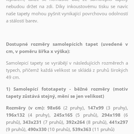
nebudou držet na zdi. Díky inkoustovému tisku se navíc
naše tapety mohou pyšnit vynikající povrchovou odolností
a stálostí barev.
Dostupné rozměry samolepících tapet (uvedené v
cm, v poměru šířka x výška):
Samolepicí tapety se vyrábějí v následujících rozměrech a
typech, přičemž každá velikost se skládá z pruhů širokých
49 cm.
1) Samolepící fototapety - běžné rozměry (motiv
tapety zůstává stejný, mění se jen velikost)
Rozměry (v cm): 98x66
(2 pruhy),
147x99
(3 pruhy),
196x132
(4 pruhy),
245x165
(5 pruhů),
294x198
(6
pruhů),
343x231
(7 pruhů),
392x264
(8 pruhů),
441x297
(9 pruhů),
490x330
(10 pruhů),
539x363
(11 pruhů)