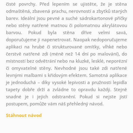
čisté povrchy. Před lepením se ujistěte, že je stěna
odmaštěná, zbavená prachu, nerovností a zbytků starých
barev. Ideální jsou pevné a suché sádrokartonové příčky
nebo stěny natřené matnou či polomatnou akrylátovou
barvou. Pokud byla stěna dříve velmi savá,
doporučujeme ji napenetrovat. Naopak nedoporučujeme
aplikaci na hrubé či strukturované omítky, vlhké nebo
čerstvě natřené zdi (méně než 14 dní po malování), do
místností bez odvětrání nebo na kluzké, lesklé, neporézní
či omyvatelné stěny. Nevhodné jsou také zdi natřené
levnými malbami s křídovým efektem. Samotná aplikace
je jednoduchá – díky vysoké lepivosti a pružnosti lepidla
tapety dobře drží a zvládne to opravdu každý. Stejně
snadné je i jejich odstranění. Pokud si nejste jistí
postupem, pomůže vám náš přehledný návod.
Stáhnout návod