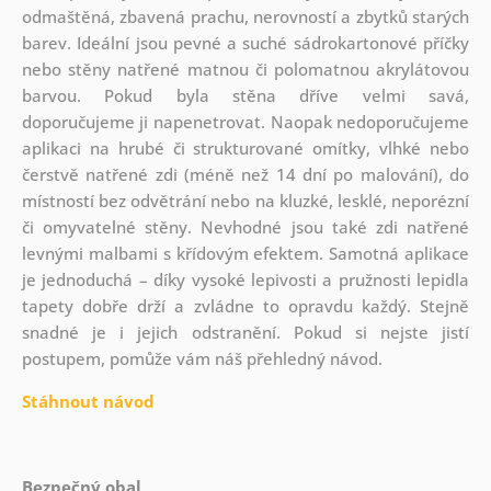
odmaštěná, zbavená prachu, nerovností a zbytků starých
barev. Ideální jsou pevné a suché sádrokartonové příčky
nebo stěny natřené matnou či polomatnou akrylátovou
barvou. Pokud byla stěna dříve velmi savá,
doporučujeme ji napenetrovat. Naopak nedoporučujeme
aplikaci na hrubé či strukturované omítky, vlhké nebo
čerstvě natřené zdi (méně než 14 dní po malování), do
místností bez odvětrání nebo na kluzké, lesklé, neporézní
či omyvatelné stěny. Nevhodné jsou také zdi natřené
levnými malbami s křídovým efektem. Samotná aplikace
je jednoduchá – díky vysoké lepivosti a pružnosti lepidla
tapety dobře drží a zvládne to opravdu každý. Stejně
snadné je i jejich odstranění. Pokud si nejste jistí
postupem, pomůže vám náš přehledný návod.
Stáhnout návod
Bezpečný obal