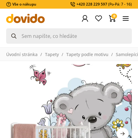
Vše o nákupu
+420 228 229 597
(Po-Pá: 7 - 16)
0
Úvodní stránka
Tapety
Tapety podle motivu
Samolepící