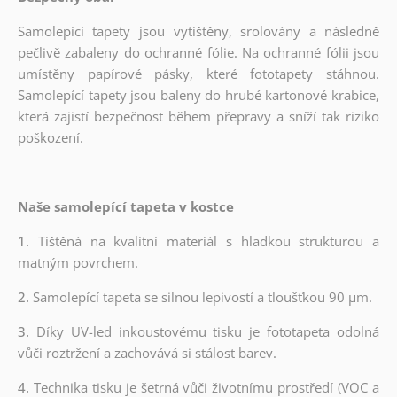
Samolepící tapety jsou vytištěny, srolovány a následně
pečlivě zabaleny do ochranné fólie. Na ochranné fólii jsou
umístěny papírové pásky, které fototapety stáhnou.
Samolepící tapety jsou baleny do hrubé kartonové krabice,
která zajistí bezpečnost během přepravy a sníží tak riziko
poškození.
Naše samolepící tapeta v kostce
1.
Tištěná na kvalitní materiál s hladkou strukturou a
matným povrchem.
2.
Samolepící tapeta se silnou lepivostí a tloušťkou 90 µm.
3.
Díky UV-led inkoustovému tisku je fototapeta odolná
vůči roztržení a zachovává si stálost barev.
4.
Technika tisku je šetrná vůči životnímu prostředí (VOC a