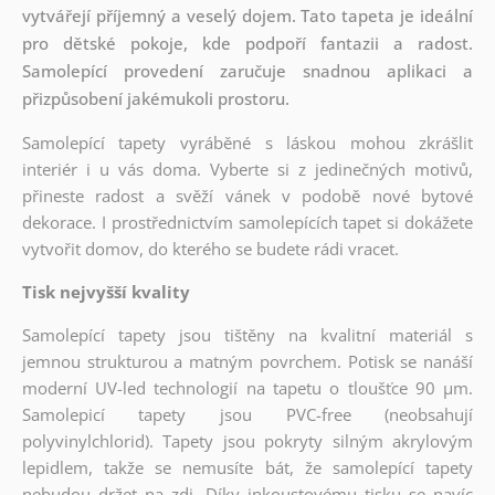
vytvářejí příjemný a veselý dojem. Tato tapeta je ideální
pro dětské pokoje, kde podpoří fantazii a radost.
Samolepící provedení zaručuje snadnou aplikaci a
přizpůsobení jakémukoli prostoru.
Samolepící tapety vyráběné s láskou mohou zkrášlit
interiér i u vás doma. Vyberte si z jedinečných motivů,
přineste radost a svěží vánek v podobě nové bytové
dekorace. I prostřednictvím samolepících tapet si dokážete
vytvořit domov, do kterého se budete rádi vracet.
Tisk nejvyšší kvality
Samolepící tapety jsou tištěny na kvalitní materiál s
jemnou strukturou a matným povrchem. Potisk se nanáší
moderní UV-led technologií na tapetu o tloušťce 90 µm.
Samolepicí tapety jsou PVC-free (neobsahují
polyvinylchlorid). Tapety jsou pokryty silným akrylovým
lepidlem, takže se nemusíte bát, že samolepící tapety
nebudou držet na zdi. Díky inkoustovému tisku se navíc