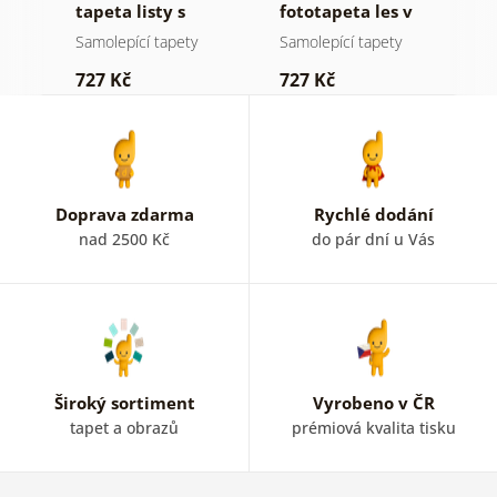
ž
tapeta listy s
fototapeta les v
t
pastelovým
mlze
z
Samolepící tapety
Samolepící tapety
S
nádechem
p
727 Kč
727 Kč
7
b
k
Doprava zdarma
Rychlé dodání
nad 2500 Kč
do pár dní u Vás
Široký sortiment
Vyrobeno v ČR
tapet a obrazů
prémiová kvalita tisku