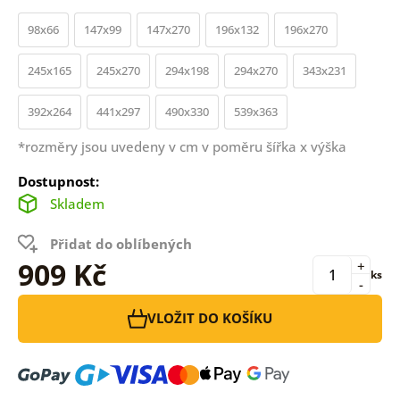
98x66
147x99
147x270
196x132
196x270
245x165
245x270
294x198
294x270
343x231
392x264
441x297
490x330
539x363
*rozměry jsou uvedeny v cm v poměru šířka x výška
Dostupnost:
Skladem
Přidat do oblíbených
909 Kč
+
ks
-
VLOŽIT DO KOŠÍKU