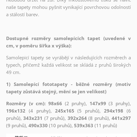
naše tapety mohou pyšnit vynikající povrchovou odolností
a stálostí barev.
Dostupné rozměry samolepících tapet (uvedené v
cm, v poměru šířka x výška):
Samolepicí tapety se vyrábějí v následujících rozměrech a
typech, přičemž každá velikost se skládá z pruhů širokých
49 cm.
1) Samolepící fototapety - běžné rozměry (motiv
tapety zůstává stejný, mění se jen velikost)
Rozměry (v cm): 98x66
(2 pruhy),
147x99
(3 pruhy),
196x132
(4 pruhy),
245x165
(5 pruhů),
294x198
(6
pruhů),
343x231
(7 pruhů),
392x264
(8 pruhů),
441x297
(9 pruhů),
490x330
(10 pruhů),
539x363
(11 pruhů)