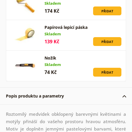
Skladem
174 Kč
PŘIDAT
Papírová lepicí páska
Skladem
139 Kč
PŘIDAT
Nožík
Skladem
74 Kč
PŘIDAT
Popis produktu a parametry
Roztomilý medvídek obklopený barevnými květinami a
motýly přináší do vašeho prostoru hravou atmosféru.
Motiv je doplněn jemnými pastelovými barvami, které