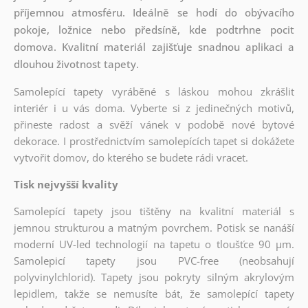
příjemnou atmosféru. Ideálně se hodí do obývacího
pokoje, ložnice nebo předsíně, kde podtrhne pocit
domova. Kvalitní materiál zajišťuje snadnou aplikaci a
dlouhou životnost tapety.
Samolepící tapety vyráběné s láskou mohou zkrášlit
interiér i u vás doma. Vyberte si z jedinečných motivů,
přineste radost a svěží vánek v podobě nové bytové
dekorace. I prostřednictvím samolepících tapet si dokážete
vytvořit domov, do kterého se budete rádi vracet.
Tisk nejvyšší kvality
Samolepící tapety jsou tištěny na kvalitní materiál s
jemnou strukturou a matným povrchem. Potisk se nanáší
moderní UV-led technologií na tapetu o tloušťce 90 µm.
Samolepicí tapety jsou PVC-free (neobsahují
polyvinylchlorid). Tapety jsou pokryty silným akrylovým
lepidlem, takže se nemusíte bát, že samolepící tapety