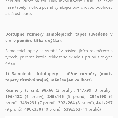
nebudou držet na zdi. Díky inkoustovému tisku se navíc
naše tapety mohou pyšnit vynikající povrchovou odolností
a stálostí barev.
Dostupné rozměry samolepících tapet (uvedené v
cm, v poměru šířka x výška):
Samolepicí tapety se vyrábějí v následujících rozměrech a
typech, přičemž každá velikost se skládá z pruhů širokých
49 cm.
1) Samolepící fototapety - běžné rozměry (motiv
tapety zůstává stejný, mění se jen velikost)
Rozměry (v cm): 98x66
(2 pruhy),
147x99
(3 pruhy),
196x132
(4 pruhy),
245x165
(5 pruhů),
294x198
(6
pruhů),
343x231
(7 pruhů),
392x264
(8 pruhů),
441x297
(9 pruhů),
490x330
(10 pruhů),
539x363
(11 pruhů)