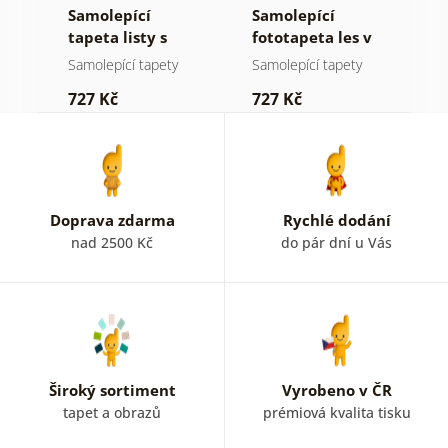
Samolepící
Samolepící
S
ž
tapeta listy s
fototapeta les v
t
pastelovým
mlze
n
Samolepící tapety
Samolepící tapety
S
nádechem
727 Kč
727 Kč
7
Doprava zdarma
Rychlé dodání
nad 2500 Kč
do pár dní u Vás
Široký sortiment
Vyrobeno v ČR
tapet a obrazů
prémiová kvalita tisku