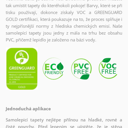
tak umístit tapety do kteréhokoli pokoje! Barvy, které se při
tisku používají, dokonce získaly VOC a GREENGUARD
GOLD certifikaci, která poukazuje na to, že proces splňuje i
ty nejpřísnější normy z hlediska chemických emisí. Naše
samolepící tapety jsou jedny z mála na trhu bez obsahu
PVC, přičemž lepidlo je založeno na bázi vody.
Jednoduchá aplikace
Samolepicí tapety nejlépe přilnou na hladké, rovné a
čisté povrchy. Před lepením se ujistěte, že je stěna