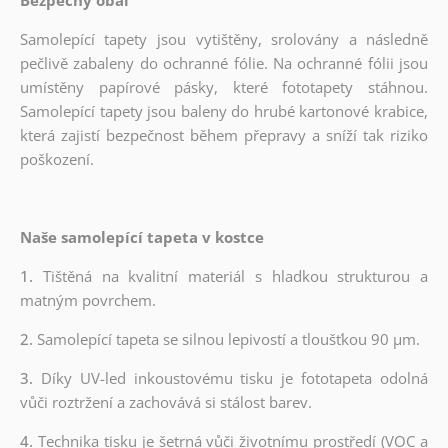
Samolepící tapety jsou vytištěny, srolovány a následně
pečlivě zabaleny do ochranné fólie. Na ochranné fólii jsou
umístěny papírové pásky, které fototapety stáhnou.
Samolepící tapety jsou baleny do hrubé kartonové krabice,
která zajistí bezpečnost během přepravy a sníží tak riziko
poškození.
Naše samolepící tapeta v kostce
1.
Tištěná na kvalitní materiál s hladkou strukturou a
matným povrchem.
2.
Samolepící tapeta se silnou lepivostí a tloušťkou 90 µm.
3.
Díky UV-led inkoustovému tisku je fototapeta odolná
vůči roztržení a zachovává si stálost barev.
4.
Technika tisku je šetrná vůči životnímu prostředí (VOC a