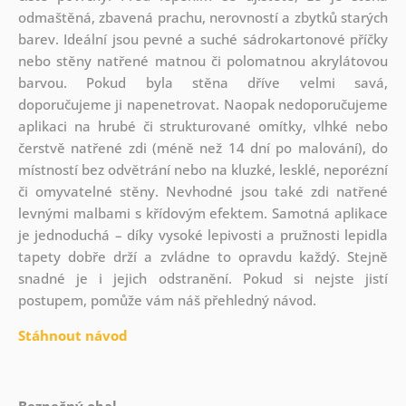
odmaštěná, zbavená prachu, nerovností a zbytků starých
barev. Ideální jsou pevné a suché sádrokartonové příčky
nebo stěny natřené matnou či polomatnou akrylátovou
barvou. Pokud byla stěna dříve velmi savá,
doporučujeme ji napenetrovat. Naopak nedoporučujeme
aplikaci na hrubé či strukturované omítky, vlhké nebo
čerstvě natřené zdi (méně než 14 dní po malování), do
místností bez odvětrání nebo na kluzké, lesklé, neporézní
či omyvatelné stěny. Nevhodné jsou také zdi natřené
levnými malbami s křídovým efektem. Samotná aplikace
je jednoduchá – díky vysoké lepivosti a pružnosti lepidla
tapety dobře drží a zvládne to opravdu každý. Stejně
snadné je i jejich odstranění. Pokud si nejste jistí
postupem, pomůže vám náš přehledný návod.
Stáhnout návod
Bezpečný obal