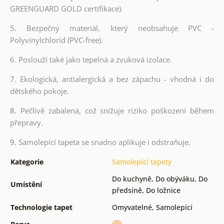
GREENGUARD GOLD certifikace).
5. Bezpečný materiál, který neobsahuje PVC -
Polyvinylchlorid (PVC-free).
6. Poslouží také jako tepelná a zvuková izolace.
7. Ekologická, antialergická a bez zápachu - vhodná i do
dětského pokoje.
8.
Pečlivě zabalená, což snižuje riziko poškození během
přepravy.
9.
Samolepící tapeta se snadno aplikuje i odstraňuje.
Kategorie
Samolepící tapety
Do kuchyně
,
Do obýváku
,
Do
Umístění
předsíně
,
Do ložnice
Technologie tapet
Omyvatelné
,
Samolepící