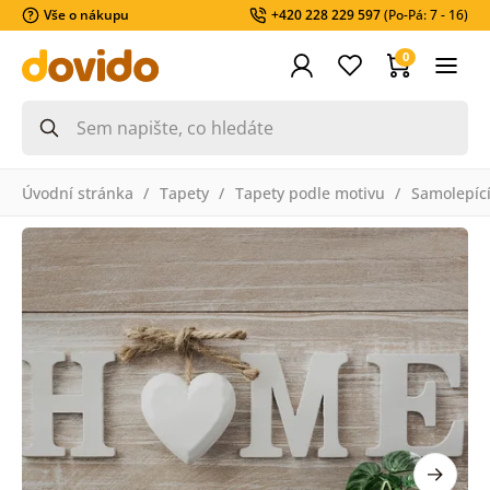
Vše o nákupu
+420 228 229 597
(Po-Pá: 7 - 16)
0
Úvodní stránka
Tapety
Tapety podle motivu
Samolepící