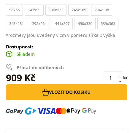
98x66
147x99
196x132
245x165
294x198
343x231
392x264
441x297
490x330
539x363
*rozměry jsou uvedeny v cm v poměru šířka x výška
Dostupnost:
Skladem
Přidat do oblíbených
909 Kč
+
ks
-
VLOŽIT DO KOŠÍKU