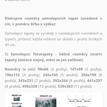
Dostupné rozměry samolepících tapet (uvedené v
cm, v poměru šířka x výška):
Samolepicí tapety se vyrábějí v následujících rozměrech a
typech, přičemž každá velikost se skládá z pruhů širokých
49 cm.
1) Samolepící fototapety - běžné rozměry (motiv
tapety zůstává stejný, mění se jen velikost)
Rozměry (v cm): 98x66
(2 pruhy),
147x99
(3 pruhy),
196x132
(4 pruhy),
245x165
(5 pruhů),
294x198
(6
pruhů),
343x231
(7 pruhů),
392x264
(8 pruhů),
441x297
(9 pruhů),
490x330
(10 pruhů),
539x363
(11 pruhů)