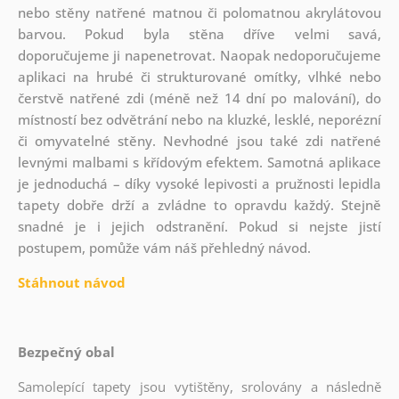
nebo stěny natřené matnou či polomatnou akrylátovou
barvou. Pokud byla stěna dříve velmi savá,
doporučujeme ji napenetrovat. Naopak nedoporučujeme
aplikaci na hrubé či strukturované omítky, vlhké nebo
čerstvě natřené zdi (méně než 14 dní po malování), do
místností bez odvětrání nebo na kluzké, lesklé, neporézní
či omyvatelné stěny. Nevhodné jsou také zdi natřené
levnými malbami s křídovým efektem. Samotná aplikace
je jednoduchá – díky vysoké lepivosti a pružnosti lepidla
tapety dobře drží a zvládne to opravdu každý. Stejně
snadné je i jejich odstranění. Pokud si nejste jistí
postupem, pomůže vám náš přehledný návod.
Stáhnout návod
Bezpečný obal
Samolepící tapety jsou vytištěny, srolovány a následně