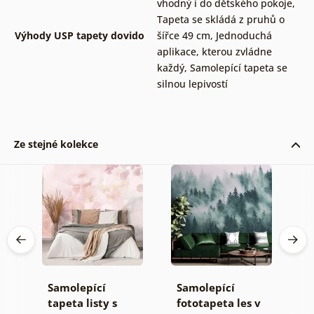
vhodný i do dětského pokoje
,
Tapeta se skládá z pruhů o
Výhody USP tapety dovido
šířce 49 cm
,
Jednoduchá
aplikace, kterou zvládne
každý
,
Samolepící tapeta se
silnou lepivostí
Ze stejné kolekce
Samolepící
Samolepící
S
ž
tapeta listy s
fototapeta les v
t