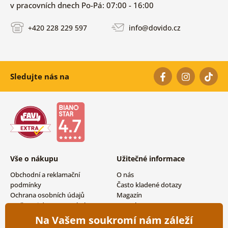
v pracovních dnech Po-Pá: 07:00 - 16:00
+420 228 229 597
info@dovido.cz
Sledujte nás na
Vše o nákupu
Užitečné informace
Obchodní a reklamační
O nás
podmínky
Často kladené dotazy
Ochrana osobních údajů
Magazín
Možnosti dopravy a platby
Kontakty
Vrácení zboží
Velkoobchodní spolupráce
Na Vašem soukromí nám záleží