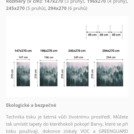
Rozměry (v cm): 147x270
(3 pruhy),
196x270
(4 pruhy),
245x270
(5 pruhů)
, 294x270
(6 pruhů)
Ekologické a bezpečné
Technika tisku je šetrná vůči životnímu prostředí. Můžete
tak umístit tapety do kteréhokoli pokoje! Barvy, které se při
tisku používají, dokonce získaly VOC a GREENGUARD