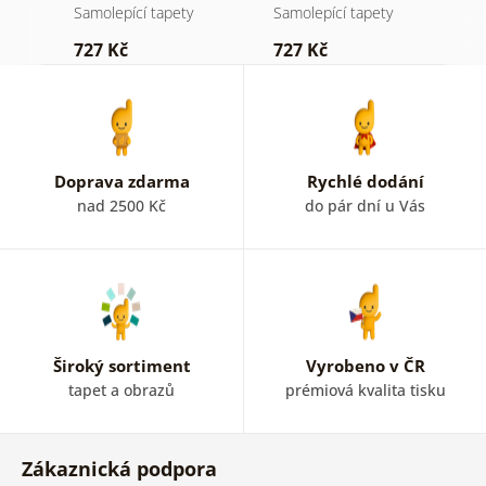
pastelovým
mlze
n
Samolepící tapety
Samolepící tapety
S
nádechem
727 Kč
727 Kč
7
Doprava zdarma
Rychlé dodání
nad 2500 Kč
do pár dní u Vás
Široký sortiment
Vyrobeno v ČR
tapet a obrazů
prémiová kvalita tisku
Zákaznická podpora