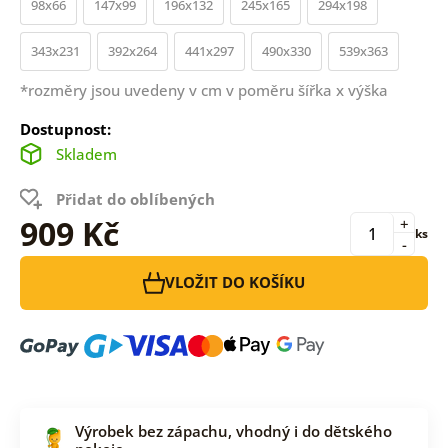
98x66
147x99
196x132
245x165
294x198
343x231
392x264
441x297
490x330
539x363
*rozměry jsou uvedeny v cm v poměru šířka x výška
Dostupnost:
Skladem
Přidat do oblíbených
909 Kč
+
ks
-
VLOŽIT DO KOŠÍKU
Výrobek bez zápachu, vhodný i do dětského