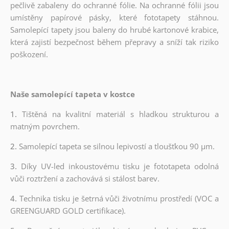
pečlivě zabaleny do ochranné fólie. Na ochranné fólii jsou
umístěny papírové pásky, které fototapety stáhnou.
Samolepící tapety jsou baleny do hrubé kartonové krabice,
která zajistí bezpečnost během přepravy a sníží tak riziko
poškození.
Naše samolepící tapeta v kostce
1.
Tištěná na kvalitní materiál s hladkou strukturou a
matným povrchem.
2.
Samolepící tapeta se silnou lepivostí a tloušťkou 90 µm.
3.
Díky UV-led inkoustovému tisku je fototapeta odolná
vůči roztržení a zachovává si stálost barev.
4.
Technika tisku je šetrná vůči životnímu prostředí (VOC a
GREENGUARD GOLD certifikace).