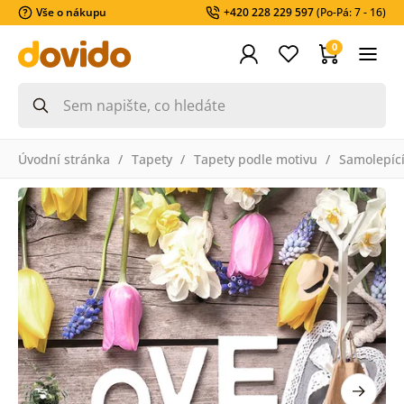
Vše o nákupu
+420 228 229 597
(Po-Pá: 7 - 16)
0
Úvodní stránka
Tapety
Tapety podle motivu
Samolepící