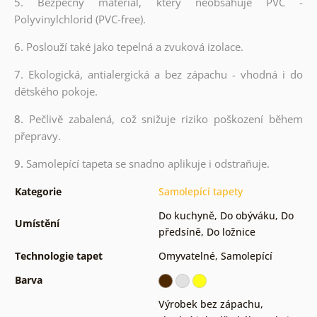
5. Bezpečný materiál, který neobsahuje PVC -
Polyvinylchlorid (PVC-free).
6. Poslouží také jako tepelná a zvuková izolace.
7. Ekologická, antialergická a bez zápachu - vhodná i do
dětského pokoje.
8.
Pečlivě zabalená, což snižuje riziko poškození během
přepravy.
9.
Samolepící tapeta se snadno aplikuje i odstraňuje.
Kategorie
Samolepící tapety
Do kuchyně
,
Do obýváku
,
Do
Umístění
předsíně
,
Do ložnice
Technologie tapet
Omyvatelné
,
Samolepící
Barva
Výrobek bez zápachu,