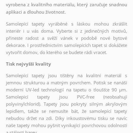
vyrobena z kvalitního materiálu, který zaručuje snadnou
aplikaci a dlouhou životnost.
Samolepící tapety vyráběné s láskou mohou zkrášlit
interiér i u vás doma. Vyberte si z jedinečných motivů,
přineste radost a svěží vánek v podobě nové bytové
dekorace. I prostřednictvím samolepících tapet si dokážete
vytvořit domov, do kterého se budete rádi vracet.
Tisk nejvyšší kvality
Samolepící tapety jsou tištěny na kvalitní materiál s
jemnou strukturou a matným povrchem. Potisk se nanáší
moderní UV-led technologií na tapetu o tloušťce 90 µm.
Samolepicí tapety jsou PVC-free (neobsahují
polyvinylchlorid). Tapety jsou pokryty silným akrylovým
lepidlem, takže se nemusíte bát, že samolepící tapety
nebudou držet na zdi. Díky inkoustovému tisku se navíc
naše tapety mohou pyšnit vynikající povrchovou odolností
a stálostí barev.