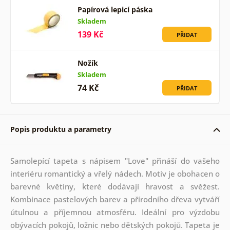
Papírová lepicí páska
Skladem
139 Kč
PŘIDAT
Nožík
Skladem
74 Kč
PŘIDAT
Popis produktu a parametry
Samolepící tapeta s nápisem "Love" přináší do vašeho
interiéru romantický a vřelý nádech. Motiv je obohacen o
barevné květiny, které dodávají hravost a svěžest.
Kombinace pastelových barev a přírodního dřeva vytváří
útulnou a příjemnou atmosféru. Ideální pro výzdobu
obývacích pokojů, ložnic nebo dětských pokojů. Tapeta je