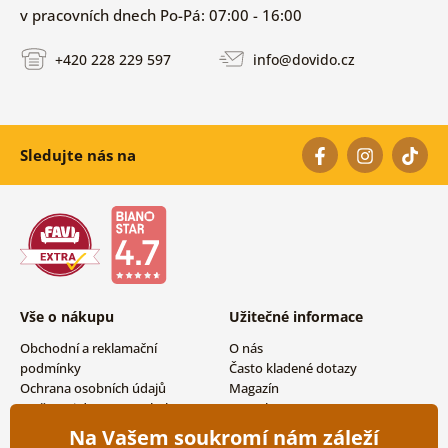
v pracovních dnech Po-Pá: 07:00 - 16:00
+420 228 229 597
info@dovido.cz
Sledujte nás na
Vše o nákupu
Užitečné informace
Obchodní a reklamační
O nás
podmínky
Často kladené dotazy
Ochrana osobních údajů
Magazín
Možnosti dopravy a platby
Kontakty
Vrácení zboží
Velkoobchodní spolupráce
Na Vašem soukromí nám záleží