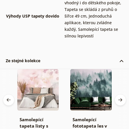
vhodný i do dětského pokoje
,
Tapeta se skládá z pruhů o
Výhody USP tapety dovido
šířce 49 cm
,
Jednoduchá
aplikace, kterou zvládne
každý
,
Samolepící tapeta se
silnou lepivostí
Ze stejné kolekce
Samolepící
Samolepící
S
ž
tapeta listy s
fototapeta les v
t