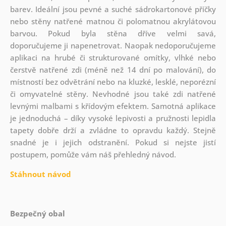
barev. Ideální jsou pevné a suché sádrokartonové příčky
nebo stěny natřené matnou či polomatnou akrylátovou
barvou. Pokud byla stěna dříve velmi savá,
doporučujeme ji napenetrovat. Naopak nedoporučujeme
aplikaci na hrubé či strukturované omítky, vlhké nebo
čerstvě natřené zdi (méně než 14 dní po malování), do
místností bez odvětrání nebo na kluzké, lesklé, neporézní
či omyvatelné stěny. Nevhodné jsou také zdi natřené
levnými malbami s křídovým efektem. Samotná aplikace
je jednoduchá – díky vysoké lepivosti a pružnosti lepidla
tapety dobře drží a zvládne to opravdu každý. Stejně
snadné je i jejich odstranění. Pokud si nejste jistí
postupem, pomůže vám náš přehledný návod.
Stáhnout návod
Bezpečný obal