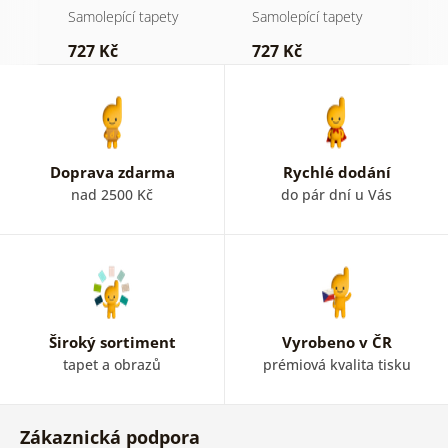
pastelovým
mlze
n
Samolepící tapety
Samolepící tapety
S
nádechem
727 Kč
727 Kč
7
Doprava zdarma
Rychlé dodání
nad 2500 Kč
do pár dní u Vás
Široký sortiment
Vyrobeno v ČR
tapet a obrazů
prémiová kvalita tisku
Zákaznická podpora