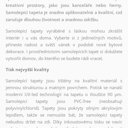
kreativní prostory, jako jsou kanceláře nebo herny.
Samolepící tapeta je snadno aplikovatelná a kvalitní, což
zaručuje dlouhou životnost a snadnou údržbu.
Samolepící tapety vyráběné s láskou mohou zkrášlit
interiér i u vás doma. Vyberte si z jedinečných motivů,
přineste radost a svěží vánek v podobě nové bytové
dekorace. I prostřednictvím samolepících tapet si dokážete
vytvořit domov, do kterého se budete rádi vracet.
Tisk nejvyšší kvality
Samolepící tapety jsou tištěny na kvalitní materiál s
jemnou strukturou a matným povrchem. Potisk se nanáší
moderní UV-led technologií na tapetu o tloušťce 90 µm.
Samolepicí tapety jsou PVC-free (neobsahují
polyvinylchlorid). Tapety jsou pokryty silným akrylovým
lepidlem, takže se nemusíte bát, že samolepící tapety
nebudou držet na zdi. Díky inkoustovému tisku se navíc