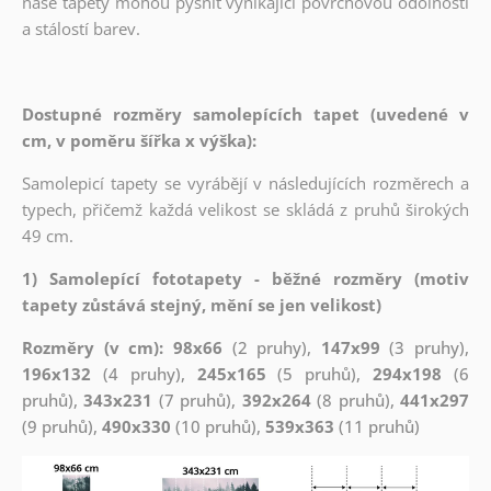
naše tapety mohou pyšnit vynikající povrchovou odolností
a stálostí barev.
Dostupné rozměry samolepících tapet (uvedené v
cm, v poměru šířka x výška):
Samolepicí tapety se vyrábějí v následujících rozměrech a
typech, přičemž každá velikost se skládá z pruhů širokých
49 cm.
1) Samolepící fototapety - běžné rozměry (motiv
tapety zůstává stejný, mění se jen velikost)
Rozměry (v cm): 98x66
(2 pruhy),
147x99
(3 pruhy),
196x132
(4 pruhy),
245x165
(5 pruhů),
294x198
(6
pruhů),
343x231
(7 pruhů),
392x264
(8 pruhů),
441x297
(9 pruhů),
490x330
(10 pruhů),
539x363
(11 pruhů)