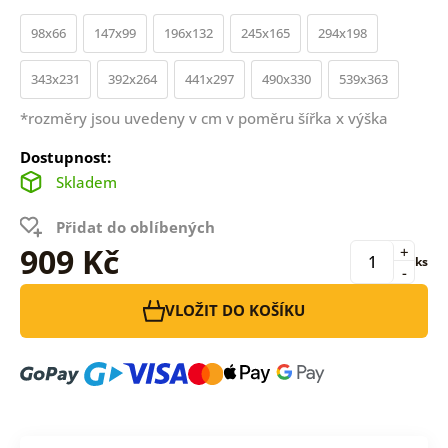
98x66
147x99
196x132
245x165
294x198
343x231
392x264
441x297
490x330
539x363
*rozměry jsou uvedeny v cm v poměru šířka x výška
Dostupnost:
Skladem
Přidat do oblíbených
909 Kč
+
ks
-
VLOŽIT DO KOŠÍKU