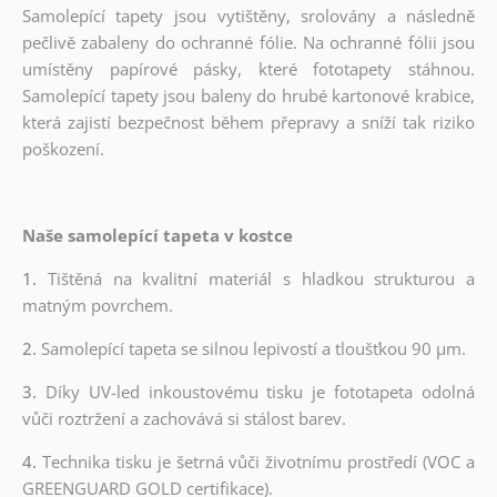
Samolepící tapety jsou vytištěny, srolovány a následně
pečlivě zabaleny do ochranné fólie. Na ochranné fólii jsou
umístěny papírové pásky, které fototapety stáhnou.
Samolepící tapety jsou baleny do hrubé kartonové krabice,
která zajistí bezpečnost během přepravy a sníží tak riziko
poškození.
Naše samolepící tapeta v kostce
1.
Tištěná na kvalitní materiál s hladkou strukturou a
matným povrchem.
2.
Samolepící tapeta se silnou lepivostí a tloušťkou 90 µm.
3.
Díky UV-led inkoustovému tisku je fototapeta odolná
vůči roztržení a zachovává si stálost barev.
4.
Technika tisku je šetrná vůči životnímu prostředí (VOC a
GREENGUARD GOLD certifikace).