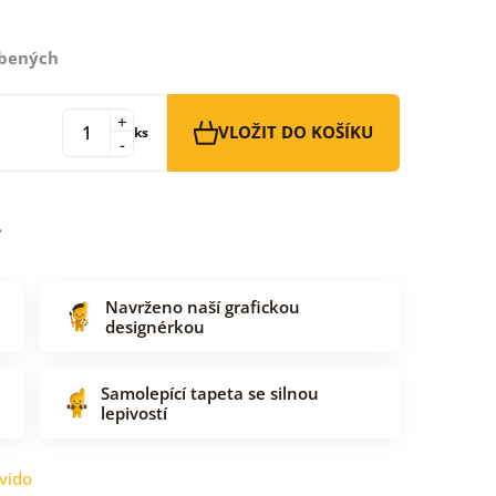
íbených
+
VLOŽIT DO KOŠÍKU
ks
-
Navrženo naší grafickou
designérkou
Samolepící tapeta se silnou
lepivostí
vido