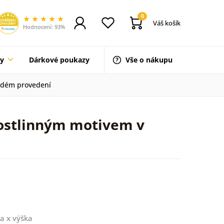
0
Váš košík
Hodnocení: 93%
ty
Dárkové poukazy
Vše o nákupu
nědém provedení
rostlinným motivem v
a x výška