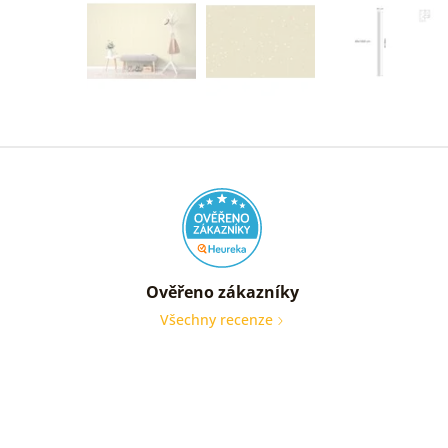
Ověřeno zákazníky
Všechny recenze
nic
Ověře
zákaz
05. 08