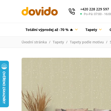
+420 228 229 597
Po-Pá: 07:00 - 16:0
Totální výprodej až -70 % 🔥
Tapety
Úvodní stránka
Tapety
Tapety podle motivu