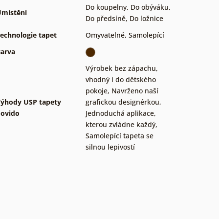
Do koupelny
,
Do obýváku
,
místění
Do předsíně
,
Do ložnice
echnologie tapet
Omyvatelné
,
Samolepící
arva
Výrobek bez zápachu,
vhodný i do dětského
pokoje
,
Navrženo naší
ýhody USP tapety
grafickou designérkou
,
ovido
Jednoduchá aplikace,
kterou zvládne každý
,
Samolepící tapeta se
silnou lepivostí