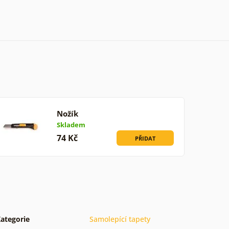
Nožík
Skladem
74 Kč
PŘIDAT
ategorie
Samolepící tapety