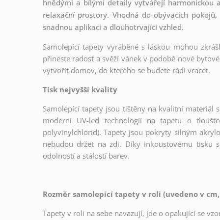
hnědými a bílými detaily vytvářejí harmonickou a
relaxační prostory. Vhodná do obývacích pokojů, l
snadnou aplikaci a dlouhotrvající vzhled.
Samolepící tapety vyráběné s láskou mohou zkrášli
přineste radost a svěží vánek v podobě nové bytové 
vytvořit domov, do kterého se budete rádi vracet.
Tisk nejvyšší kvality
Samolepící tapety jsou tištěny na kvalitní materiá
moderní UV-led technologií na tapetu o tloušť
polyvinylchlorid). Tapety jsou pokryty silným akryl
nebudou držet na zdi. Díky inkoustovému tisku s
odolností a stálostí barev.
Rozměr samolepící tapety v roli (uvedeno v cm,
Tapety v roli na sebe navazují, jde o opakující se v