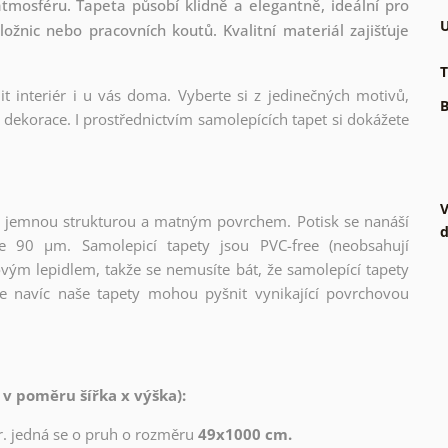
tmosféru. Tapeta působí klidně a elegantně, ideální pro
U
ožnic nebo pracovních koutů. Kvalitní materiál zajišťuje
T
t interiér i u vás doma. Vyberte si z jedinečných motivů,
B
dekorace. I prostřednictvím samolepících tapet si dokážete
V
l s jemnou strukturou a matným povrchem. Potisk se nanáší
d
ce 90 µm. Samolepicí tapety jsou PVC-free (neobsahují
ovým lepidlem, takže se nemusíte bát, že samolepící tapety
e navíc naše tapety mohou pyšnit vynikající povrchovou
 v poměru šířka x výška):
zor. jedná se o pruh o rozměru
49x1000 cm.