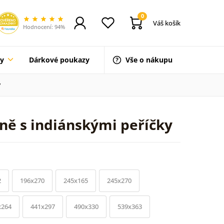
0
Váš košík
Hodnocení: 94%
ty
Dárkové poukazy
Vše o nákupu
y
ně s indiánskými peříčky
2
196x270
245x165
245x270
x264
441x297
490x330
539x363