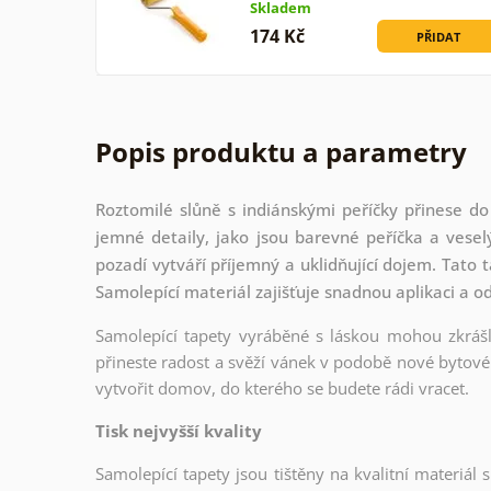
Skladem
174 Kč
PŘIDAT
Popis produktu a parametry
Roztomilé slůně s indiánskými peříčky přinese d
jemné detaily, jako jsou barevné peříčka a ves
pozadí vytváří příjemný a uklidňující dojem. Tato 
Samolepící materiál zajišťuje snadnou aplikaci a o
Samolepící tapety vyráběné s láskou mohou zkrášli
přineste radost a svěží vánek v podobě nové bytové 
vytvořit domov, do kterého se budete rádi vracet.
Tisk nejvyšší kvality
Samolepící tapety jsou tištěny na kvalitní materiá