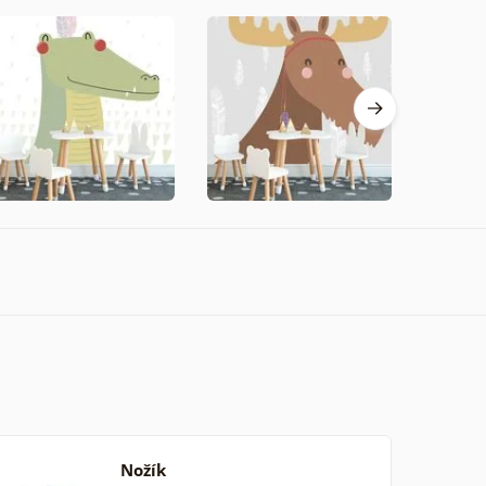
Nožík