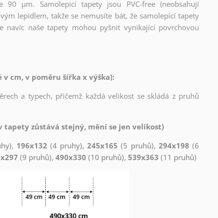
ce 90 µm. Samolepicí tapety jsou PVC-free (neobsahují
ovým lepidlem, takže se nemusíte bát, že samolepící tapety
e navíc naše tapety mohou pyšnit vynikající povrchovou
v cm, v poměru šířka x výška):
měrech a typech, přičemž každá velikost se skládá z pruhů
 tapety zůstává stejný, mění se jen velikost)
uhy),
196x132
(4 pruhy),
245x165
(5 pruhů),
294x198
(6
1x297
(9 pruhů),
490x330
(10 pruhů),
539x363
(11 pruhů)