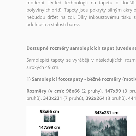
moderní UV-led technologií na tapetu o tloušť
polyvinylchlorid). Tapety jsou pokryty silným akryl
nebudou držet na zdi. Díky inkoustovému tisku s
odolností a stálostí barev.
Dostupné rozměry samolepících tapet (uvedené 
Samolepicí tapety se vyrábějí v následujících roz
širokých 49 cm.
1) Samolepící fototapety - běžné rozměry (motiv
Rozměry (v cm): 98x66
(2 pruhy),
147x99
(3 pr
pruhů),
343x231
(7 pruhů),
392x264
(8 pruhů),
44