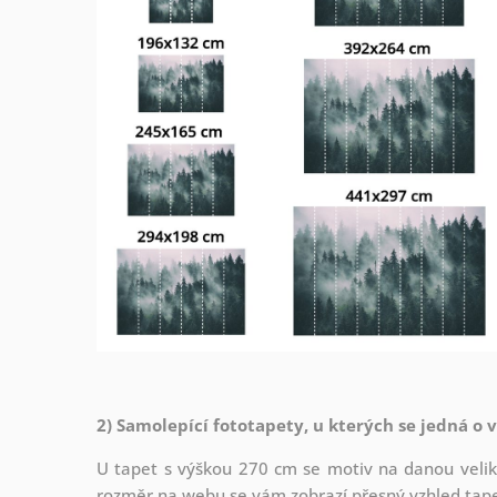
2) Samolepící fototapety, u kterých se jedná o 
U tapet s výškou 270 cm se motiv na danou veliko
rozměr na webu se vám zobrazí přesný vzhled tapety