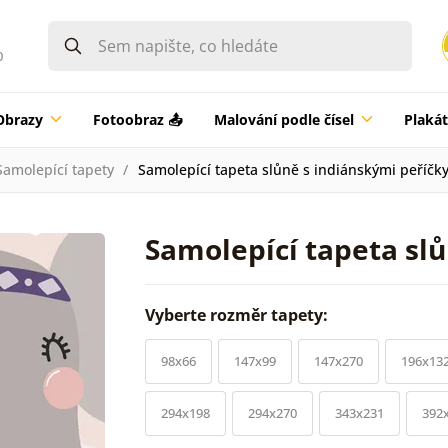
0
Obrazy
Fotoobraz 📤
Malování podle čísel
Plaká
Samolepící tapety
Samolepící tapeta slůně s indiánskými peříčk
Samolepící tapeta slů
Vyberte rozměr tapety:
98x66
147x99
147x270
196x13
294x198
294x270
343x231
392