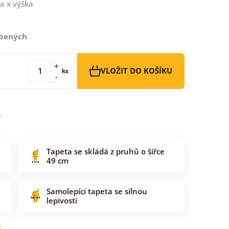
a x výška
íbených
+
VLOŽIT DO KOŠÍKU
ks
-
Tapeta se skládá z pruhů o šířce
49 cm
Samolepící tapeta se silnou
lepivostí