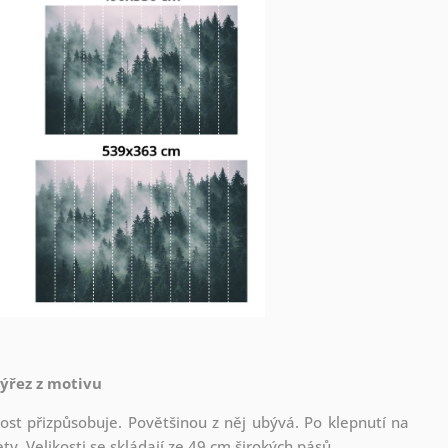
výřez z motivu
st přizpůsobuje. Povětšinou z něj ubývá. Po klepnutí na
. Velikosti se skládají ze 49 cm širokých pásů.