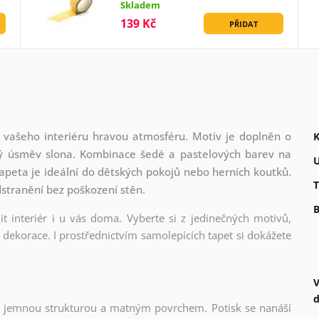
Skladem
139 Kč
PŘIDAT
o vašeho interiéru hravou atmosféru. Motiv je doplněn o
K
elý úsměv slona. Kombinace šedé a pastelových barev na
U
tapeta je ideální do dětských pokojů nebo herních koutků.
T
dstranění bez poškození stěn.
B
t interiér i u vás doma. Vyberte si z jedinečných motivů,
dekorace. I prostřednictvím samolepících tapet si dokážete
V
d
l s jemnou strukturou a matným povrchem. Potisk se nanáší