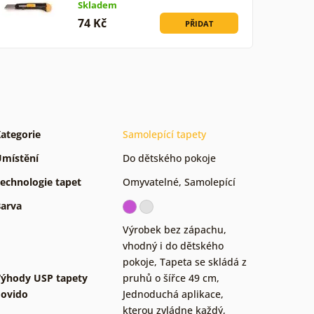
Skladem
74 Kč
PŘIDAT
ategorie
Samolepící tapety
místění
Do dětského pokoje
echnologie tapet
Omyvatelné
,
Samolepící
arva
Výrobek bez zápachu,
vhodný i do dětského
pokoje
,
Tapeta se skládá z
ýhody USP tapety
pruhů o šířce 49 cm
,
ovido
Jednoduchá aplikace,
kterou zvládne každý
,