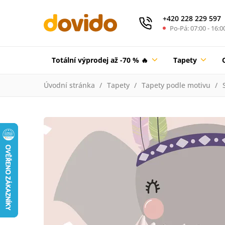
+420 228 229 597
Po-Pá: 07:00 - 16:0
Totální výprodej až -70 % 🔥
Tapety
Úvodní stránka
Tapety
Tapety podle motivu