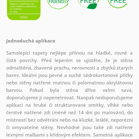
Jednoduchá aplikace
Samolepicí tapety nejlépe přilnou na hladké, rovné a
čisté povrchy. Před lepením se ujistěte, že je stěna
odmaštěná, zbavená prachu, nerovností a zbytků starých
barev. Ideální jsou pevné a suché sádrokartonové příčky
nebo stěny natřené matnou či polomatnou akrylátovou
barvou. Pokud byla stěna dříve velmi savá,
doporučujeme ji napenetrovat. Naopak nedoporučujeme
aplikaci na hrubé či strukturované omítky, vlhké nebo
čerstvě natřené zdi (méně než 14 dní po malování), do
místností bez odvětrání nebo na kluzké, lesklé, neporézní
či omyvatelné stěny. Nevhodné jsou také zdi natřené
levnými malbami s křídovým efektem. Samotná aplikace