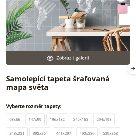
Zobrazit galerii
Samolepící tapeta šrafovaná
mapa světa
Vyberte rozměr tapety:
98x66
147x99
196x132
245x165
294x198
343x231
392x264
441x297
490x330
539x363