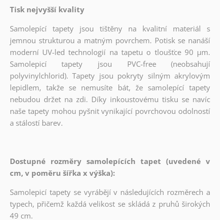
Tisk nejvyšší kvality
Samolepící tapety jsou tištěny na kvalitní materiál s
jemnou strukturou a matným povrchem. Potisk se nanáší
moderní UV-led technologií na tapetu o tloušťce 90 µm.
Samolepicí tapety jsou PVC-free (neobsahují
polyvinylchlorid). Tapety jsou pokryty silným akrylovým
lepidlem, takže se nemusíte bát, že samolepící tapety
nebudou držet na zdi. Díky inkoustovému tisku se navíc
naše tapety mohou pyšnit vynikající povrchovou odolností
a stálostí barev.
Dostupné rozměry samolepících tapet (uvedené v
cm, v poměru šířka x výška):
Samolepicí tapety se vyrábějí v následujících rozměrech a
typech, přičemž každá velikost se skládá z pruhů širokých
49 cm.