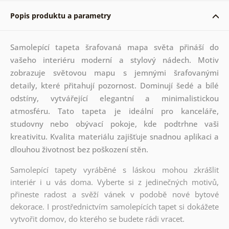
Popis produktu a parametry
Samolepící tapeta šrafovaná mapa světa přináší do
vašeho interiéru moderní a stylový nádech. Motiv
zobrazuje světovou mapu s jemnými šrafovanými
detaily, které přitahují pozornost. Dominují šedé a bílé
odstíny, vytvářející elegantní a minimalistickou
atmosféru. Tato tapeta je ideální pro kanceláře,
studovny nebo obývací pokoje, kde podtrhne vaši
kreativitu. Kvalita materiálu zajišťuje snadnou aplikaci a
dlouhou životnost bez poškození stěn.
Samolepící tapety vyráběné s láskou mohou zkrášlit
interiér i u vás doma. Vyberte si z jedinečných motivů,
přineste radost a svěží vánek v podobě nové bytové
dekorace. I prostřednictvím samolepících tapet si dokážete
vytvořit domov, do kterého se budete rádi vracet.