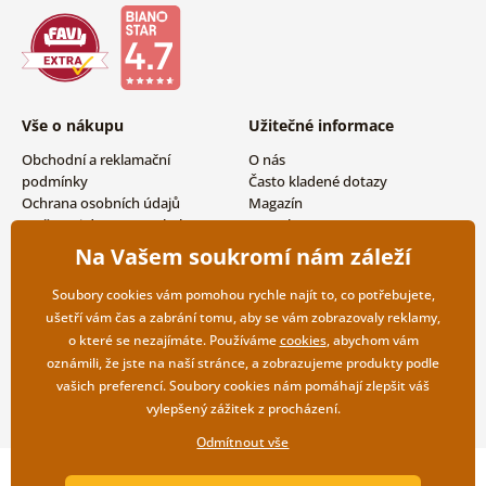
Vše o nákupu
Užitečné informace
Obchodní a reklamační
O nás
podmínky
Často kladené dotazy
Ochrana osobních údajů
Magazín
Možnosti dopravy a platby
Kontakty
Vrácení zboží
Velkoobchodní spolupráce
Na Vašem soukromí nám záleží
Soubory cookies vám pomohou rychle najít to, co potřebujete,
ušetří vám čas a zabrání tomu, aby se vám zobrazovaly reklamy,
o které se nezajímáte. Používáme
cookies
, abychom vám
oznámili, že jste na naší stránce, a zobrazujeme produkty podle
vašich preferencí. Soubory cookies nám pomáhají zlepšit váš
vylepšený zážitek z procházení.
Odmítnout vše
Copyright ©2019 © Dovido.cz.