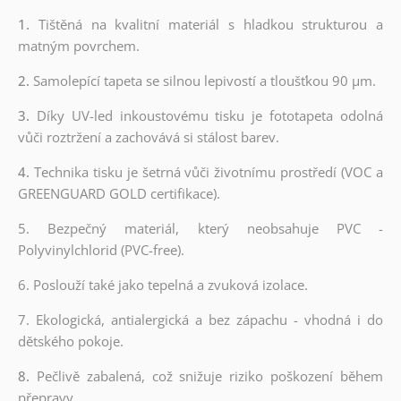
1.
Tištěná na kvalitní materiál s hladkou strukturou a
matným povrchem.
2.
Samolepící tapeta se silnou lepivostí a tloušťkou 90 µm.
3.
Díky UV-led inkoustovému tisku je fototapeta odolná
vůči roztržení a zachovává si stálost barev.
4.
Technika tisku je šetrná vůči životnímu prostředí (VOC a
GREENGUARD GOLD certifikace).
5. Bezpečný materiál, který neobsahuje PVC -
Polyvinylchlorid (PVC-free).
6. Poslouží také jako tepelná a zvuková izolace.
7. Ekologická, antialergická a bez zápachu - vhodná i do
dětského pokoje.
8.
Pečlivě zabalená, což snižuje riziko poškození během
přepravy.