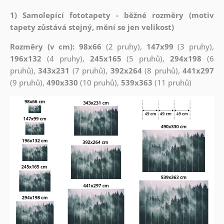
1) Samolepící fototapety - běžné rozměry (motiv
tapety zůstává stejný, mění se jen velikost)
Rozměry (v cm): 98x66
(2 pruhy),
147x99
(3 pruhy),
196x132
(4 pruhy),
245x165
(5 pruhů),
294x198
(6
pruhů),
343x231
(7 pruhů),
392x264
(8 pruhů),
441x297
(9 pruhů),
490x330
(10 pruhů),
539x363
(11 pruhů)