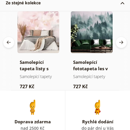
Ze stejné kolekce
Samolepící
Samolepící
S
a
tapeta listy s
fototapeta les v
t
pastelovým
mlze
z
Samolepící tapety
Samolepící tapety
S
nádechem
p
727 Kč
727 Kč
7
b
k
Doprava zdarma
Rychlé dodání
nad 2500 Kč
do pár dní u Vás