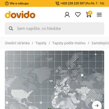
Vše o nákupu
+420 228 229 597
(Po-Pá: 7 - 16)
0
Úvodní stránka
Tapety
Tapety podle motivu
Samolepící