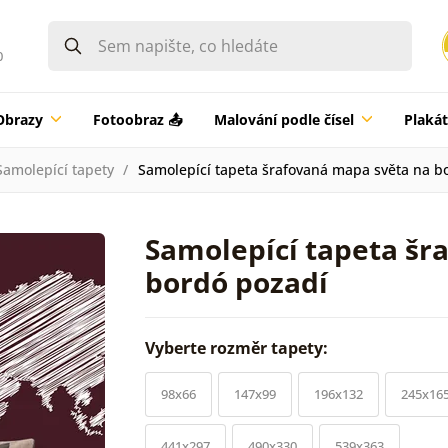
0
Obrazy
Fotoobraz 📤
Malování podle čísel
Plaká
Samolepící tapety
Samolepící tapeta šrafovaná mapa světa na b
Samolepící tapeta šr
bordó pozadí
Vyberte rozměr tapety:
98x66
147x99
196x132
245x16
441x297
490x330
539x363