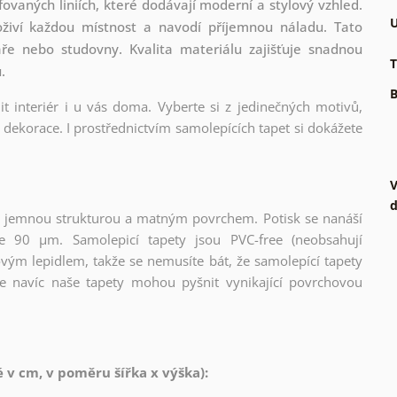
vaných liniích, které dodávají moderní a stylový vzhled.
U
 oživí každou místnost a navodí příjemnou náladu. Tato
láře nebo studovny. Kvalita materiálu zajišťuje snadnou
T
.
B
t interiér i u vás doma. Vyberte si z jedinečných motivů,
dekorace. I prostřednictvím samolepících tapet si dokážete
V
d
l s jemnou strukturou a matným povrchem. Potisk se nanáší
ce 90 µm. Samolepicí tapety jsou PVC-free (neobsahují
ovým lepidlem, takže se nemusíte bát, že samolepící tapety
e navíc naše tapety mohou pyšnit vynikající povrchovou
v cm, v poměru šířka x výška):