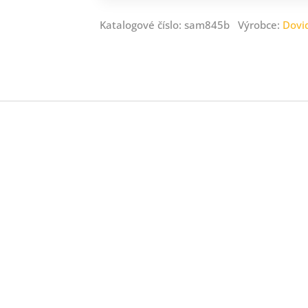
Katalogové číslo: sam845b Výrobce:
Dovi
ný
ník
.