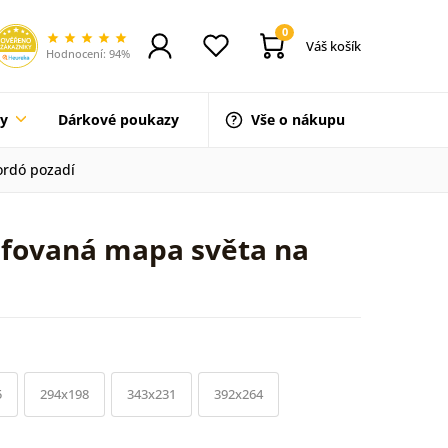
0
Váš košík
Hodnocení: 94%
ty
Dárkové poukazy
Vše o nákupu
ordó pozadí
afovaná mapa světa na
5
294x198
343x231
392x264