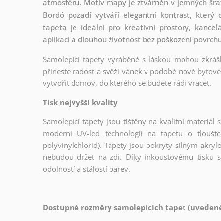
atmosféru. Motiv mapy je ztvárněn v jemných šrafo
Bordó pozadí vytváří elegantní kontrast, který
tapeta je ideální pro kreativní prostory, kance
aplikaci a dlouhou životnost bez poškození povrchu
Samolepící tapety vyráběné s láskou mohou zkrášli
přineste radost a svěží vánek v podobě nové bytové 
vytvořit domov, do kterého se budete rádi vracet.
Tisk nejvyšší kvality
Samolepící tapety jsou tištěny na kvalitní materiá
moderní UV-led technologií na tapetu o tloušť
polyvinylchlorid). Tapety jsou pokryty silným akryl
nebudou držet na zdi. Díky inkoustovému tisku s
odolností a stálostí barev.
Dostupné rozměry samolepících tapet (uvedené 