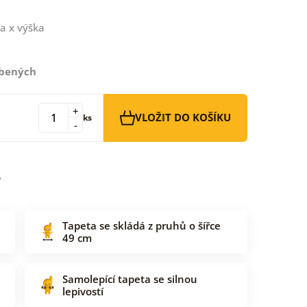
a x výška
íbených
+
VLOŽIT DO KOŠÍKU
ks
-
Tapeta se skládá z pruhů o šířce
49 cm
Samolepící tapeta se silnou
lepivostí