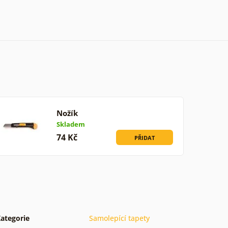
Nožík
Skladem
74 Kč
PŘIDAT
ategorie
Samolepící tapety