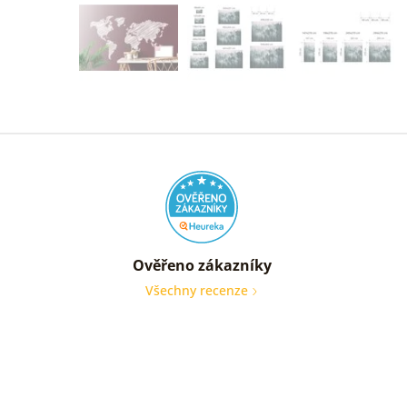
Ověřeno zákazníky
Všechny recenze
nic
Ověře
zákaz
05. 08