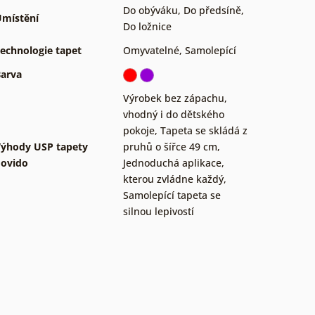
Do obýváku
,
Do předsíně
,
místění
Do ložnice
echnologie tapet
Omyvatelné
,
Samolepící
arva
Výrobek bez zápachu,
vhodný i do dětského
pokoje
,
Tapeta se skládá z
ýhody USP tapety
pruhů o šířce 49 cm
,
ovido
Jednoduchá aplikace,
kterou zvládne každý
,
Samolepící tapeta se
silnou lepivostí