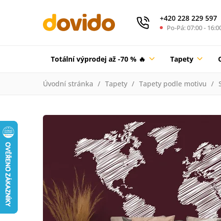
+420 228 229 597
Po-Pá: 07:00 - 16:0
Totální výprodej až -70 % 🔥
Tapety
Úvodní stránka
Tapety
Tapety podle motivu