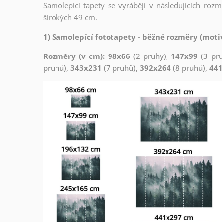
Samolepicí tapety se vyrábějí v následujících roz
širokých 49 cm.
1) Samolepící fototapety - běžné rozměry (motiv
Rozměry (v cm): 98x66
(2 pruhy),
147x99
(3 pr
pruhů),
343x231
(7 pruhů),
392x264
(8 pruhů),
44