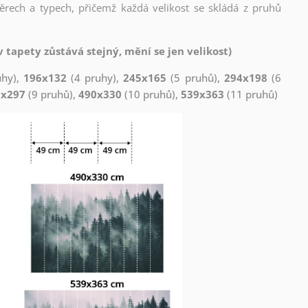
měrech a typech, přičemž každá velikost se skládá z pruhů
 tapety zůstává stejný, mění se jen velikost)
uhy),
196x132
(4 pruhy),
245x165
(5 pruhů),
294x198
(6
1x297
(9 pruhů),
490x330
(10 pruhů),
539x363
(11 pruhů)