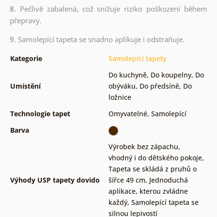
8.
Pečlivě zabalená, což snižuje riziko poškození během
přepravy.
9.
Samolepící tapeta se snadno aplikuje i odstraňuje.
Kategorie
Samolepící tapety
Do kuchyně
,
Do koupelny
,
Do
Umístění
obýváku
,
Do předsíně
,
Do
ložnice
Technologie tapet
Omyvatelné
,
Samolepící
Barva
Výrobek bez zápachu,
vhodný i do dětského pokoje
,
Tapeta se skládá z pruhů o
Výhody USP tapety dovido
šířce 49 cm
,
Jednoduchá
aplikace, kterou zvládne
každý
,
Samolepící tapeta se
silnou lepivostí