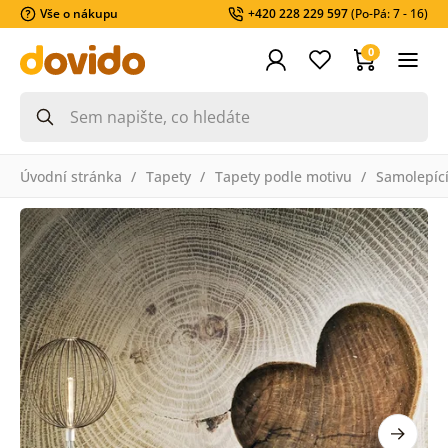
Vše o nákupu
+420 228 229 597
(Po-Pá: 7 - 16)
0
Úvodní stránka
Tapety
Tapety podle motivu
Samolepící