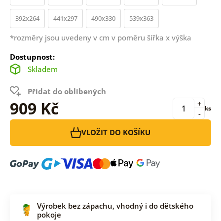
392x264
441x297
490x330
539x363
*rozměry jsou uvedeny v cm v poměru šířka x výška
Dostupnost:
Skladem
Přidat do oblíbených
909 Kč
+
ks
-
VLOŽIT DO KOŠÍKU
Výrobek bez zápachu, vhodný i do dětského
pokoje