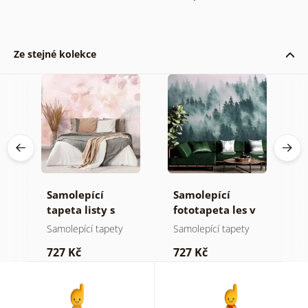
Ze stejné kolekce
Samolepící
Samolepící
S
a
tapeta listy s
fototapeta les v
t
pastelovým
mlze
z
Samolepící tapety
Samolepící tapety
S
nádechem
p
727 Kč
727 Kč
7
b
k