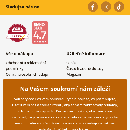
Sledujte nás na
Vše o nákupu
Užitečné informace
Obchodní a reklamační
O nás
podmínky
Často kladené dotazy
Ochrana osobních údajů
Magazín
Možnosti dopravy a platby
Kontakty
Vrácení zboží
Velkoobchodní spolupráce
Na Vašem soukromí nám záleží
Soubory cookies vám pomohou rychle najít to, co potřebujete,
ušetří vám čas a zabrání tomu, aby se vám zobrazovaly reklamy,
o které se nezajímáte. Používáme
cookies
, abychom vám
oznámili, že jste na naší stránce, a zobrazujeme produkty podle
vašich preferencí. Soubory cookies nám pomáhají zlepšit váš
vylepšený zážitek z procházení.