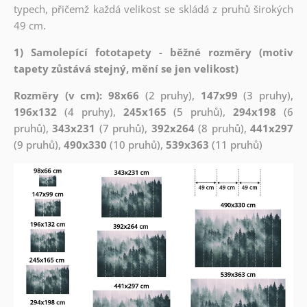
typech, přičemž každá velikost se skládá z pruhů širokých
49 cm.
1) Samolepící fototapety - běžné rozměry (motiv
tapety zůstává stejný, mění se jen velikost)
Rozměry (v cm): 98x66
(2 pruhy),
147x99
(3 pruhy),
196x132
(4 pruhy),
245x165
(5 pruhů),
294x198
(6
pruhů),
343x231
(7 pruhů),
392x264
(8 pruhů),
441x297
(9 pruhů),
490x330
(10 pruhů),
539x363
(11 pruhů)