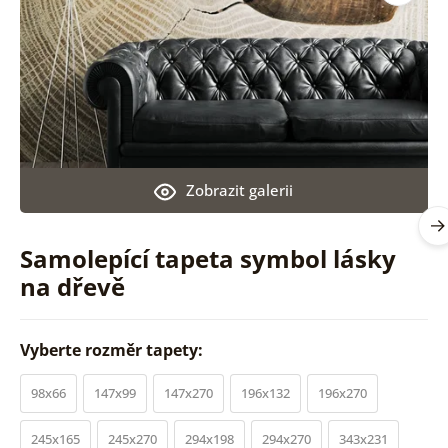
Zobrazit galerii
Samolepící tapeta symbol lásky
na dřevě
Vyberte rozměr tapety:
98x66
147x99
147x270
196x132
196x270
245x165
245x270
294x198
294x270
343x231