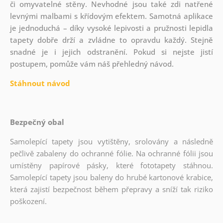
či omyvatelné stěny. Nevhodné jsou také zdi natřené
levnými malbami s křídovým efektem. Samotná aplikace
je jednoduchá – díky vysoké lepivosti a pružnosti lepidla
tapety dobře drží a zvládne to opravdu každý. Stejně
snadné je i jejich odstranění. Pokud si nejste jistí
postupem, pomůže vám náš přehledný návod.
Stáhnout návod
Bezpečný obal
Samolepící tapety jsou vytištěny, srolovány a následně
pečlivě zabaleny do ochranné fólie. Na ochranné fólii jsou
umístěny papírové pásky, které fototapety stáhnou.
Samolepící tapety jsou baleny do hrubé kartonové krabice,
která zajistí bezpečnost během přepravy a sníží tak riziko
poškození.