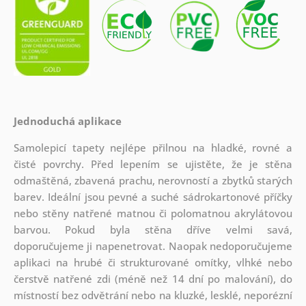
Jednoduchá aplikace
Samolepicí tapety nejlépe přilnou na hladké, rovné a
čisté povrchy. Před lepením se ujistěte, že je stěna
odmaštěná, zbavená prachu, nerovností a zbytků starých
barev. Ideální jsou pevné a suché sádrokartonové příčky
nebo stěny natřené matnou či polomatnou akrylátovou
barvou. Pokud byla stěna dříve velmi savá,
doporučujeme ji napenetrovat. Naopak nedoporučujeme
aplikaci na hrubé či strukturované omítky, vlhké nebo
čerstvě natřené zdi (méně než 14 dní po malování), do
místností bez odvětrání nebo na kluzké, lesklé, neporézní