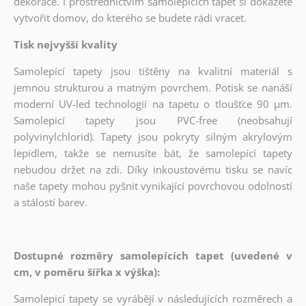
dekorace. I prostřednictvím samolepících tapet si dokážete
vytvořit domov, do kterého se budete rádi vracet.
Tisk nejvyšší kvality
Samolepící tapety jsou tištěny na kvalitní materiál s
jemnou strukturou a matným povrchem. Potisk se nanáší
moderní UV-led technologií na tapetu o tloušťce 90 µm.
Samolepicí tapety jsou PVC-free (neobsahují
polyvinylchlorid). Tapety jsou pokryty silným akrylovým
lepidlem, takže se nemusíte bát, že samolepící tapety
nebudou držet na zdi. Díky inkoustovému tisku se navíc
naše tapety mohou pyšnit vynikající povrchovou odolností
a stálostí barev.
Dostupné rozměry samolepících tapet (uvedené v
cm, v poměru šířka x výška):
Samolepicí tapety se vyrábějí v následujících rozměrech a