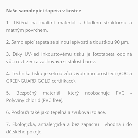
Naše samolepící tapeta v kostce
1.
Tištěná na kvalitní materiál s hladkou strukturou a
matným povrchem.
2.
Samolepící tapeta se silnou lepivostí a tloušťkou 90 µm.
3.
Díky UV-led inkoustovému tisku je fototapeta odolná
vůči roztržení a zachovává si stálost barev.
4.
Technika tisku je šetrná vůči životnímu prostředí (VOC a
GREENGUARD GOLD certifikace).
5. Bezpečný materiál, který neobsahuje PVC -
Polyvinylchlorid (PVC-free).
6. Poslouží také jako tepelná a zvuková izolace.
7. Ekologická, antialergická a bez zápachu - vhodná i do
dětského pokoje.