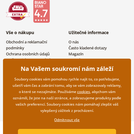
Vše o nákupu
Užitečné informace
Obchodní a reklamační
O nás
podmínky
Často kladené dotazy
Ochrana osobních údajů
Magazín
Možnosti dopravy a platby
Kontakty
Vrácení zboží
Velkoobchodní spolupráce
Na Vašem soukromí nám záleží
Soubory cookies vám pomohou rychle najít to, co potřebujete,
ušetří vám čas a zabrání tomu, aby se vám zobrazovaly reklamy,
o které se nezajímáte. Používáme
cookies
, abychom vám
oznámili, že jste na naší stránce, a zobrazujeme produkty podle
vašich preferencí. Soubory cookies nám pomáhají zlepšit váš
vylepšený zážitek z procházení.
Odmítnout vše
Copyright ©2019 © Dovido.cz.