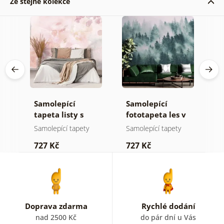
Ze stejné kolekce
Samolepící
Samolepící
S
tapeta listy s
fototapeta les v
t
pastelovým
mlze
n
Samolepící tapety
Samolepící tapety
S
nádechem
727 Kč
727 Kč
7
Doprava zdarma
Rychlé dodání
nad 2500 Kč
do pár dní u Vás