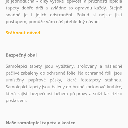
je jednoduchá – díky vysoké lepivosti a pružnosti lepidla
tapety dobře drží a zvládne to opravdu každý. Stejně
snadné je i jejich odstranění. Pokud si nejste jistí
postupem, pomůže vám náš přehledný návod.
Stáhnout návod
Bezpečný obal
Samolepící tapety jsou vytištěny, srolovány a následně
pečlivě zabaleny do ochranné fólie. Na ochranné fólii jsou
umístěny papírové pásky, které fototapety stáhnou.
Samolepící tapety jsou baleny do hrubé kartonové krabice,
která zajistí bezpečnost během přepravy a sníží tak riziko
poškození.
Naše samolepící tapeta v kostce