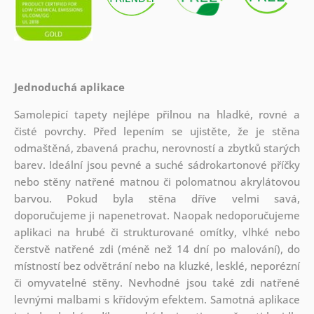
Jednoduchá aplikace
Samolepicí tapety nejlépe přilnou na hladké, rovné a
čisté povrchy. Před lepením se ujistěte, že je stěna
odmaštěná, zbavená prachu, nerovností a zbytků starých
barev. Ideální jsou pevné a suché sádrokartonové příčky
nebo stěny natřené matnou či polomatnou akrylátovou
barvou. Pokud byla stěna dříve velmi savá,
doporučujeme ji napenetrovat. Naopak nedoporučujeme
aplikaci na hrubé či strukturované omítky, vlhké nebo
čerstvě natřené zdi (méně než 14 dní po malování), do
místností bez odvětrání nebo na kluzké, lesklé, neporézní
či omyvatelné stěny. Nevhodné jsou také zdi natřené
levnými malbami s křídovým efektem. Samotná aplikace