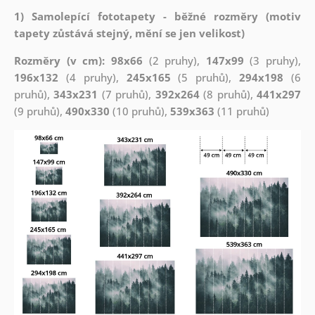
1) Samolepící fototapety - běžné rozměry (motiv
tapety zůstává stejný, mění se jen velikost)
Rozměry (v cm): 98x66
(2 pruhy),
147x99
(3 pruhy),
196x132
(4 pruhy),
245x165
(5 pruhů),
294x198
(6
pruhů),
343x231
(7 pruhů),
392x264
(8 pruhů),
441x297
(9 pruhů),
490x330
(10 pruhů),
539x363
(11 pruhů)