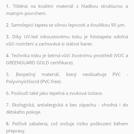
1.
Tištěná na kvalitní materiál s hladkou strukturou a
matným povrchem.
2.
Samolepící tapeta se silnou lepivostí a tloušťkou 90 µm.
3.
Díky UV-led inkoustovému tisku je fototapeta odolná
vůči roztržení a zachovává si stálost barev.
4.
Technika tisku je šetrná vůči životnímu prostředí (VOC a
GREENGUARD GOLD certifikace).
5. Bezpečný materiál, který neobsahuje PVC -
Polyvinylchlorid (PVC-free).
6. Poslouží také jako tepelná a zvuková izolace.
7. Ekologická, antialergická a bez zápachu - vhodná i do
dětského pokoje.
8.
Pečlivě zabalená, což snižuje riziko poškození během
přepravy.