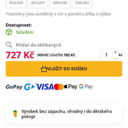
392x264
441x297
490x330
539x363
*rozměry jsou uvedeny v cm v poměru šířka x výška
Dostupnost:
Skladem
Přidat do oblíbených
727 Kč
+
909 Kč
Ušetříte
182 Kč
ks
-
VLOŽIT DO KOŠÍKU
Výrobek bez zápachu, vhodný i do dětského
pokoje