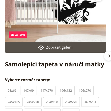
Sleva -20%
Zobrazit galerii
Samolepící tapeta v náručí matky
Vyberte rozměr tapety:
98x66
147x99
147x270
196x132
196x270
245x165
245x270
294x198
294x270
343x231