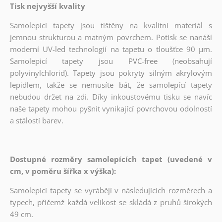
Tisk nejvyšší kvality
Samolepící tapety jsou tištěny na kvalitní materiál s
jemnou strukturou a matným povrchem. Potisk se nanáší
moderní UV-led technologií na tapetu o tloušťce 90 µm.
Samolepicí tapety jsou PVC-free (neobsahují
polyvinylchlorid). Tapety jsou pokryty silným akrylovým
lepidlem, takže se nemusíte bát, že samolepící tapety
nebudou držet na zdi. Díky inkoustovému tisku se navíc
naše tapety mohou pyšnit vynikající povrchovou odolností
a stálostí barev.
Dostupné rozměry samolepících tapet (uvedené v
cm, v poměru šířka x výška):
Samolepicí tapety se vyrábějí v následujících rozměrech a
typech, přičemž každá velikost se skládá z pruhů širokých
49 cm.