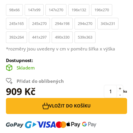
98x66
147x99
147x270
196x132
196x270
245x165
245x270
294x198
294x270
343x231
392x264
441x297
490x330
539x363
*rozměry jsou uvedeny v cm v poměru šířka x výška
Dostupnost:
Skladem
Přidat do oblíbených
909 Kč
+
ks
-
VLOŽIT DO KOŠÍKU