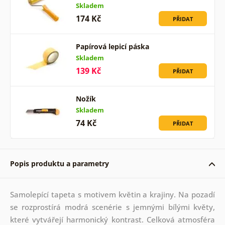
Skladem
174 Kč
PŘIDAT
Papírová lepicí páska
Skladem
139 Kč
PŘIDAT
Nožík
Skladem
74 Kč
PŘIDAT
Popis produktu a parametry
Samolepící tapeta s motivem květin a krajiny. Na pozadí
se rozprostírá modrá scenérie s jemnými bílými květy,
které vytvářejí harmonický kontrast. Celková atmosféra