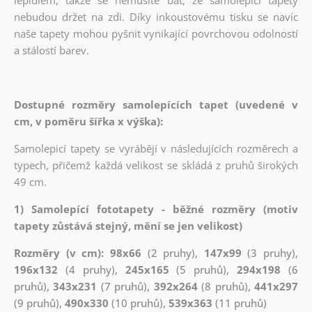
nebudou držet na zdi. Díky inkoustovému tisku se navíc
naše tapety mohou pyšnit vynikající povrchovou odolností
a stálostí barev.
Dostupné rozměry samolepících tapet (uvedené v
cm, v poměru šířka x výška):
Samolepicí tapety se vyrábějí v následujících rozměrech a
typech, přičemž každá velikost se skládá z pruhů širokých
49 cm.
1) Samolepící fototapety - běžné rozměry (motiv
tapety zůstává stejný, mění se jen velikost)
Rozměry (v cm): 98x66
(2 pruhy),
147x99
(3 pruhy),
196x132
(4 pruhy),
245x165
(5 pruhů),
294x198
(6
pruhů),
343x231
(7 pruhů),
392x264
(8 pruhů),
441x297
(9 pruhů),
490x330
(10 pruhů),
539x363
(11 pruhů)