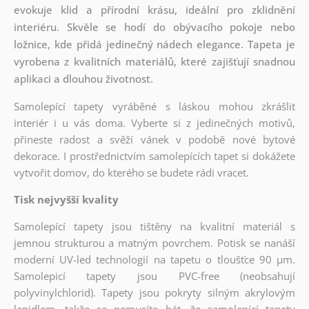
evokuje klid a přírodní krásu, ideální pro zklidnění
interiéru. Skvěle se hodí do obývacího pokoje nebo
ložnice, kde přidá jedinečný nádech elegance. Tapeta je
vyrobena z kvalitních materiálů, které zajišťují snadnou
aplikaci a dlouhou životnost.
Samolepící tapety vyráběné s láskou mohou zkrášlit
interiér i u vás doma. Vyberte si z jedinečných motivů,
přineste radost a svěží vánek v podobě nové bytové
dekorace. I prostřednictvím samolepících tapet si dokážete
vytvořit domov, do kterého se budete rádi vracet.
Tisk nejvyšší kvality
Samolepící tapety jsou tištěny na kvalitní materiál s
jemnou strukturou a matným povrchem. Potisk se nanáší
moderní UV-led technologií na tapetu o tloušťce 90 µm.
Samolepicí tapety jsou PVC-free (neobsahují
polyvinylchlorid). Tapety jsou pokryty silným akrylovým
lepidlem, takže se nemusíte bát, že samolepící tapety