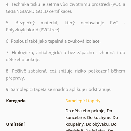
4.
Technika tisku je šetrná vůči životnímu prostředí (VOC a
GREENGUARD GOLD certifikace).
5. Bezpečný materiál, který neobsahuje PVC -
Polyvinylchlorid (PVC-free).
6. Poslouží také jako tepelná a zvuková izolace.
7. Ekologická, antialergická a bez zápachu - vhodná i do
dětského pokoje.
8.
Pečlivě zabalená, což snižuje riziko poškození během
přepravy.
9.
Samolepící tapeta se snadno aplikuje i odstraňuje.
Kategorie
Samolepící tapety
Do dětského pokoje
,
Do
kanceláře
,
Do kuchyně
,
Do
Umístění
koupelny
,
Do obýváku
,
Do
předsíně
,
Do ložnice
,
Do