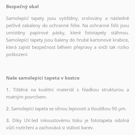
Bezpečný obal
Samolepící tapety jsou vytištěny, srolovány a následně
pečlivě zabaleny do ochranné fólie. Na ochranné fólii jsou
umístěny papírové pásky, které fototapety stáhnou.
Samolepící tapety jsou baleny do hrubé kartonové krabice,
která zajistí bezpečnost během přepravy a sníží tak riziko
poškození.
Naše samolepící tapeta v kostce
1.
Tištěná na kvalitní materiál s hladkou strukturou a
matným povrchem.
2.
Samolepící tapeta se silnou lepivostí a tloušťkou 90 µm.
3.
Díky UV-led inkoustovému tisku je fototapeta odolná
vůči roztržení a zachovává si stálost barev.