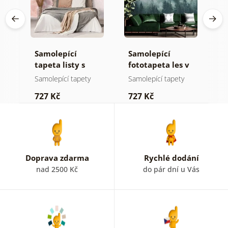
Samolepící
Samolepící
S
tapeta listy s
fototapeta les v
t
pastelovým
mlze
n
Samolepící tapety
Samolepící tapety
S
nádechem
727 Kč
727 Kč
7
Doprava zdarma
Rychlé dodání
nad 2500 Kč
do pár dní u Vás