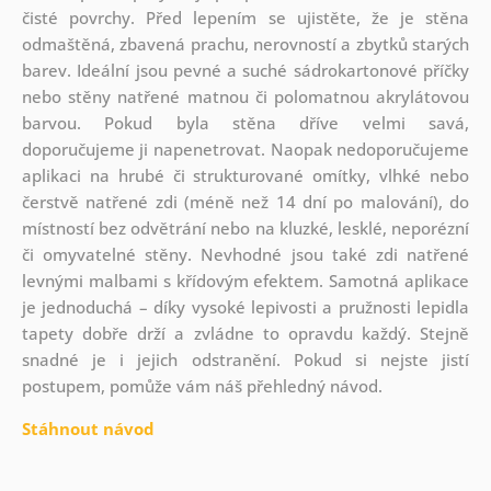
čisté povrchy. Před lepením se ujistěte, že je stěna
odmaštěná, zbavená prachu, nerovností a zbytků starých
barev. Ideální jsou pevné a suché sádrokartonové příčky
nebo stěny natřené matnou či polomatnou akrylátovou
barvou. Pokud byla stěna dříve velmi savá,
doporučujeme ji napenetrovat. Naopak nedoporučujeme
aplikaci na hrubé či strukturované omítky, vlhké nebo
čerstvě natřené zdi (méně než 14 dní po malování), do
místností bez odvětrání nebo na kluzké, lesklé, neporézní
či omyvatelné stěny. Nevhodné jsou také zdi natřené
levnými malbami s křídovým efektem. Samotná aplikace
je jednoduchá – díky vysoké lepivosti a pružnosti lepidla
tapety dobře drží a zvládne to opravdu každý. Stejně
snadné je i jejich odstranění. Pokud si nejste jistí
postupem, pomůže vám náš přehledný návod.
Stáhnout návod