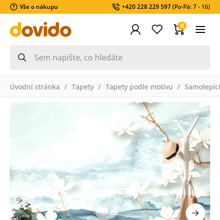
Vše o nákupu
+420 228 229 597
(Po-Pá: 7 - 16)
0
Úvodní stránka
Tapety
Tapety podle motivu
Samolepící