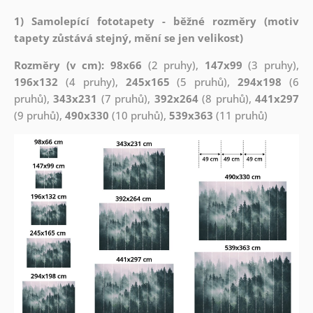
1) Samolepící fototapety - běžné rozměry (motiv
tapety zůstává stejný, mění se jen velikost)
Rozměry (v cm): 98x66
(2 pruhy),
147x99
(3 pruhy),
196x132
(4 pruhy),
245x165
(5 pruhů),
294x198
(6
pruhů),
343x231
(7 pruhů),
392x264
(8 pruhů),
441x297
(9 pruhů),
490x330
(10 pruhů),
539x363
(11 pruhů)