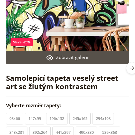
Sleva -20%
Zobrazit galerii
Samolepící tapeta veselý street
art se žlutým kontrastem
Vyberte rozměr tapety:
98x66
147x99
196x132
245x165
294x198
343x231
392x264
441x297
490x330
539x363