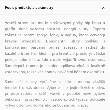
Popis produktu a parametry
Veselý street art motiv s výraznými prvky hip hopu a
graffiti dodá vašemu prostoru energii a styl. Tapeta
zobrazuje pestré spreje, lebky a nápisy, které vytvářejí
hravou atmosféru. Dominantní žlutý podklad s
kontrastními barvami přináší svěžest a radost do
každého interiéru. Ideální pro kreativní prostory, dětské
pokoje nebo místa, kde chcete vyjádřit svou osobnost.
Samolepící tapeta je snadno aplikovatelná a kvalitně
zpracovaná, takže váš domov ozvláštní během okamžiku.
Samolepící tapety vyráběné s láskou mohou zkrášlit
interiér i u vás doma. Vyberte si z jedinečných motivů,
přineste radost a svěží vánek v podobě nové bytové
dekorace. I prostřednictvím samolepících tapet si dokážete
vytvořit domov, do kterého se budete rádi vracet.