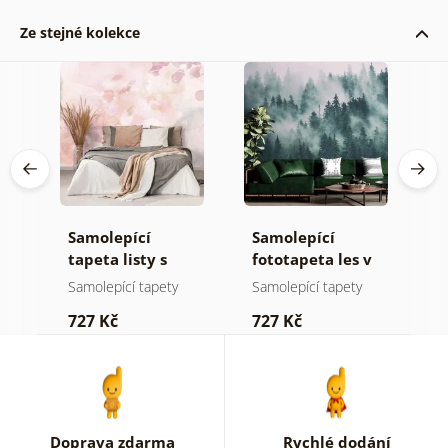
Ze stejné kolekce
Samolepící
Samolepící
S
tapeta listy s
fototapeta les v
t
pastelovým
mlze
n
Samolepící tapety
Samolepící tapety
S
nádechem
727 Kč
727 Kč
7
Doprava zdarma
Rychlé dodání