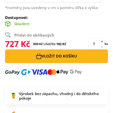
*rozměry jsou uvedeny v cm v poměru šířka x výška
Dostupnost:
Skladem
Přidat do oblíbených
727 Kč
+
909 Kč
Ušetříte
182 Kč
ks
-
VLOŽIT DO KOŠÍKU
Výrobek bez zápachu, vhodný i do dětského
pokoje