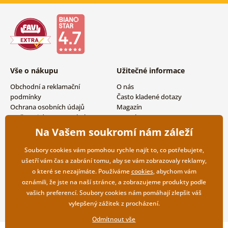
Vše o nákupu
Užitečné informace
Obchodní a reklamační
O nás
podmínky
Často kladené dotazy
Ochrana osobních údajů
Magazín
Možnosti dopravy a platby
Kontakty
Vrácení zboží
Velkoobchodní spolupráce
Na Vašem soukromí nám záleží
Soubory cookies vám pomohou rychle najít to, co potřebujete,
ušetří vám čas a zabrání tomu, aby se vám zobrazovaly reklamy,
o které se nezajímáte. Používáme
cookies
, abychom vám
oznámili, že jste na naší stránce, a zobrazujeme produkty podle
vašich preferencí. Soubory cookies nám pomáhají zlepšit váš
vylepšený zážitek z procházení.
Odmítnout vše