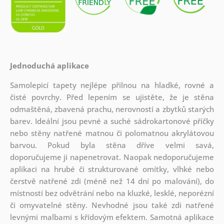
Jednoduchá aplikace
Samolepicí tapety nejlépe přilnou na hladké, rovné a
čisté povrchy. Před lepením se ujistěte, že je stěna
odmaštěná, zbavená prachu, nerovností a zbytků starých
barev. Ideální jsou pevné a suché sádrokartonové příčky
nebo stěny natřené matnou či polomatnou akrylátovou
barvou. Pokud byla stěna dříve velmi savá,
doporučujeme ji napenetrovat. Naopak nedoporučujeme
aplikaci na hrubé či strukturované omítky, vlhké nebo
čerstvě natřené zdi (méně než 14 dní po malování), do
místností bez odvětrání nebo na kluzké, lesklé, neporézní
či omyvatelné stěny. Nevhodné jsou také zdi natřené
levnými malbami s křídovým efektem. Samotná aplikace