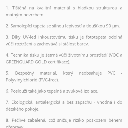
1.
Tištěná na kvalitní materiál s hladkou strukturou a
matným povrchem.
2.
Samolepící tapeta se silnou lepivostí a tloušťkou 90 µm.
3.
Díky UV-led inkoustovému tisku je fototapeta odolná
vůči roztržení a zachovává si stálost barev.
4.
Technika tisku je šetrná vůči životnímu prostředí (VOC a
GREENGUARD GOLD certifikace).
5. Bezpečný materiál, který neobsahuje PVC -
Polyvinylchlorid (PVC-free).
6. Poslouží také jako tepelná a zvuková izolace.
7. Ekologická, antialergická a bez zápachu - vhodná i do
dětského pokoje.
8.
Pečlivě zabalená, což snižuje riziko poškození během
přepravy.