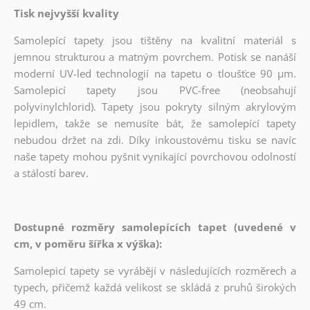
Tisk nejvyšší kvality
Samolepící tapety jsou tištěny na kvalitní materiál s
jemnou strukturou a matným povrchem. Potisk se nanáší
moderní UV-led technologií na tapetu o tloušťce 90 µm.
Samolepicí tapety jsou PVC-free (neobsahují
polyvinylchlorid). Tapety jsou pokryty silným akrylovým
lepidlem, takže se nemusíte bát, že samolepící tapety
nebudou držet na zdi. Díky inkoustovému tisku se navíc
naše tapety mohou pyšnit vynikající povrchovou odolností
a stálostí barev.
Dostupné rozměry samolepících tapet (uvedené v
cm, v poměru šířka x výška):
Samolepicí tapety se vyrábějí v následujících rozměrech a
typech, přičemž každá velikost se skládá z pruhů širokých
49 cm.