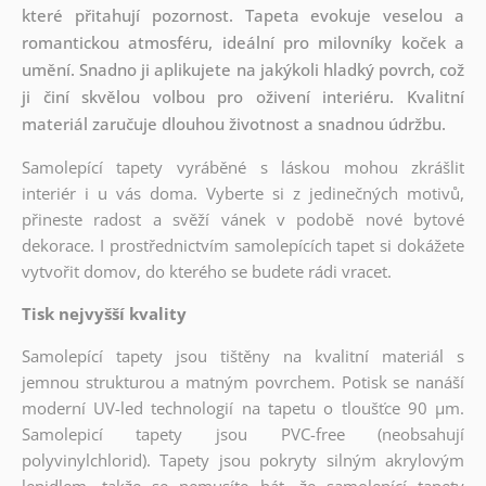
které přitahují pozornost. Tapeta evokuje veselou a
romantickou atmosféru, ideální pro milovníky koček a
umění. Snadno ji aplikujete na jakýkoli hladký povrch, což
ji činí skvělou volbou pro oživení interiéru. Kvalitní
materiál zaručuje dlouhou životnost a snadnou údržbu.
Samolepící tapety vyráběné s láskou mohou zkrášlit
interiér i u vás doma. Vyberte si z jedinečných motivů,
přineste radost a svěží vánek v podobě nové bytové
dekorace. I prostřednictvím samolepících tapet si dokážete
vytvořit domov, do kterého se budete rádi vracet.
Tisk nejvyšší kvality
Samolepící tapety jsou tištěny na kvalitní materiál s
jemnou strukturou a matným povrchem. Potisk se nanáší
moderní UV-led technologií na tapetu o tloušťce 90 µm.
Samolepicí tapety jsou PVC-free (neobsahují
polyvinylchlorid). Tapety jsou pokryty silným akrylovým
lepidlem, takže se nemusíte bát, že samolepící tapety