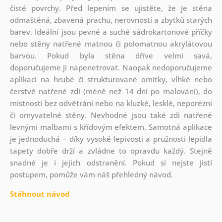
čisté povrchy. Před lepením se ujistěte, že je stěna
odmaštěná, zbavená prachu, nerovností a zbytků starých
barev. Ideální jsou pevné a suché sádrokartonové příčky
nebo stěny natřené matnou či polomatnou akrylátovou
barvou. Pokud byla stěna dříve velmi savá,
doporučujeme ji napenetrovat. Naopak nedoporučujeme
aplikaci na hrubé či strukturované omítky, vlhké nebo
čerstvě natřené zdi (méně než 14 dní po malování), do
místností bez odvětrání nebo na kluzké, lesklé, neporézní
či omyvatelné stěny. Nevhodné jsou také zdi natřené
levnými malbami s křídovým efektem. Samotná aplikace
je jednoduchá – díky vysoké lepivosti a pružnosti lepidla
tapety dobře drží a zvládne to opravdu každý. Stejně
snadné je i jejich odstranění. Pokud si nejste jistí
postupem, pomůže vám náš přehledný návod.
Stáhnout návod