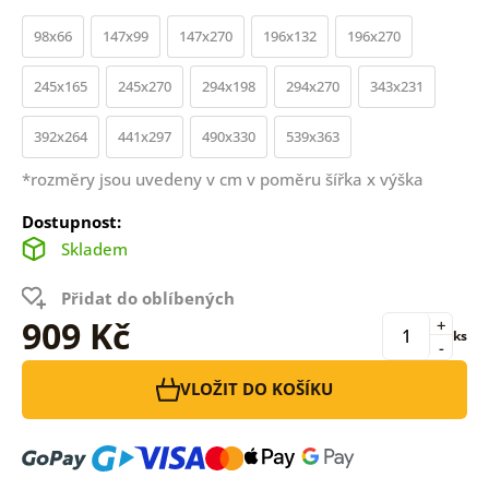
98x66
147x99
147x270
196x132
196x270
245x165
245x270
294x198
294x270
343x231
392x264
441x297
490x330
539x363
*rozměry jsou uvedeny v cm v poměru šířka x výška
Dostupnost:
Skladem
Přidat do oblíbených
909 Kč
+
ks
-
VLOŽIT DO KOŠÍKU