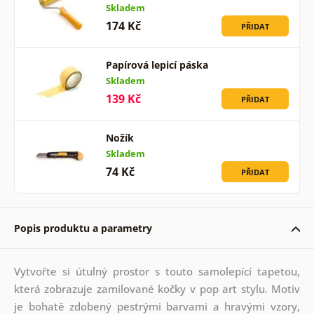
Skladem
174 Kč
PŘIDAT
Papírová lepicí páska
Skladem
139 Kč
PŘIDAT
Nožík
Skladem
74 Kč
PŘIDAT
Popis produktu a parametry
Vytvořte si útulný prostor s touto samolepící tapetou,
která zobrazuje zamilované kočky v pop art stylu. Motiv
je bohatě zdobený pestrými barvami a hravými vzory,