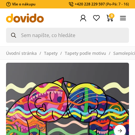
Vše o nákupu
+420 228 229 597
(Po-Pá: 7 - 16)
0
Úvodní stránka
Tapety
Tapety podle motivu
Samolepící