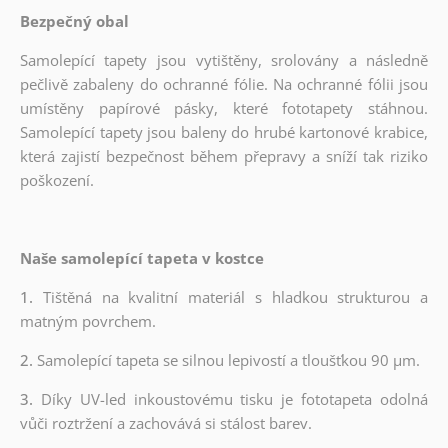
Bezpečný obal
Samolepící tapety jsou vytištěny, srolovány a následně
pečlivě zabaleny do ochranné fólie. Na ochranné fólii jsou
umístěny papírové pásky, které fototapety stáhnou.
Samolepící tapety jsou baleny do hrubé kartonové krabice,
která zajistí bezpečnost během přepravy a sníží tak riziko
poškození.
Naše samolepící tapeta v kostce
1.
Tištěná na kvalitní materiál s hladkou strukturou a
matným povrchem.
2.
Samolepící tapeta se silnou lepivostí a tloušťkou 90 µm.
3.
Díky UV-led inkoustovému tisku je fototapeta odolná
vůči roztržení a zachovává si stálost barev.