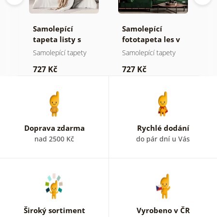
Samolepící
Samolepící
S
ž
tapeta listy s
fototapeta les v
t
pastelovým
mlze
n
Samolepící tapety
Samolepící tapety
S
nádechem
727 Kč
727 Kč
7
Doprava zdarma
Rychlé dodání
nad 2500 Kč
do pár dní u Vás
Široký sortiment
Vyrobeno v ČR