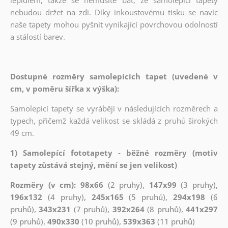
nebudou držet na zdi. Díky inkoustovému tisku se navíc
naše tapety mohou pyšnit vynikající povrchovou odolností
a stálostí barev.
Dostupné rozměry samolepících tapet (uvedené v
cm, v poměru šířka x výška):
Samolepicí tapety se vyrábějí v následujících rozměrech a
typech, přičemž každá velikost se skládá z pruhů širokých
49 cm.
1) Samolepící fototapety - běžné rozměry (motiv
tapety zůstává stejný, mění se jen velikost)
Rozměry (v cm): 98x66
(2 pruhy),
147x99
(3 pruhy),
196x132
(4 pruhy),
245x165
(5 pruhů),
294x198
(6
pruhů),
343x231
(7 pruhů),
392x264
(8 pruhů),
441x297
(9 pruhů),
490x330
(10 pruhů),
539x363
(11 pruhů)