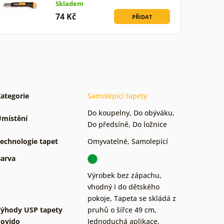
Skladem
74 Kč
PŘIDAT
ategorie
Samolepící tapety
Do koupelny
,
Do obýváku
,
místění
Do předsíně
,
Do ložnice
echnologie tapet
Omyvatelné
,
Samolepící
arva
Výrobek bez zápachu,
vhodný i do dětského
pokoje
,
Tapeta se skládá z
ýhody USP tapety
pruhů o šířce 49 cm
,
ovido
Jednoduchá aplikace,