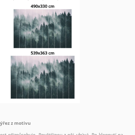
výřez z motivu
st přizpůsobuje. Povětšinou z něj ubývá. Po klepnutí na