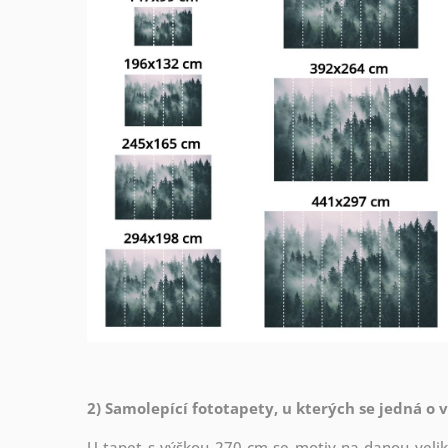
2) Samolepící fototapety, u kterých se jedná o 
U tapet s výškou 270 cm se motiv na danou veliko