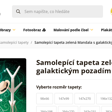
0
Obrazy
Fotoobraz 📤
Malování podle čísel
Plaká
Samolepící tapety
Samolepící tapeta zelená Mandala s galaktic
Samolepící tapeta ze
galaktickým pozadím
Vyberte rozměr tapety:
98x66
147x99
147x270
196x13
294x198
294x270
343x231
392