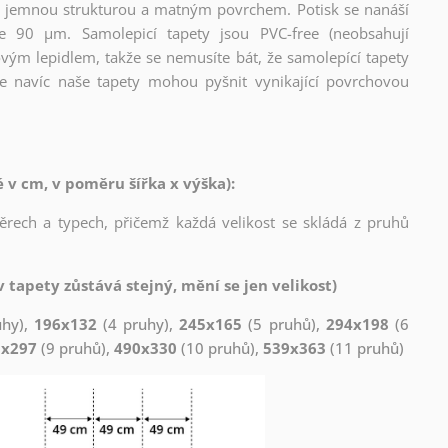
l s jemnou strukturou a matným povrchem. Potisk se nanáší
ce 90 µm. Samolepicí tapety jsou PVC-free (neobsahují
ovým lepidlem, takže se nemusíte bát, že samolepící tapety
e navíc naše tapety mohou pyšnit vynikající povrchovou
v cm, v poměru šířka x výška):
měrech a typech, přičemž každá velikost se skládá z pruhů
 tapety zůstává stejný, mění se jen velikost)
uhy),
196x132
(4 pruhy),
245x165
(5 pruhů),
294x198
(6
1x297
(9 pruhů),
490x330
(10 pruhů),
539x363
(11 pruhů)