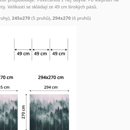
. Velikosti se skládají ze 49 cm širokých pásů.
ruhy),
245x270
(5 pruhů)
, 294x270
(6 pruhů)