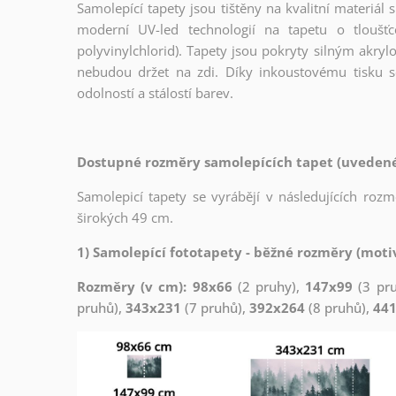
Samolepící tapety jsou tištěny na kvalitní materiá
moderní UV-led technologií na tapetu o tloušť
polyvinylchlorid). Tapety jsou pokryty silným akryl
nebudou držet na zdi. Díky inkoustovému tisku s
odolností a stálostí barev.
Dostupné rozměry samolepících tapet (uvedené 
Samolepicí tapety se vyrábějí v následujících roz
širokých 49 cm.
1) Samolepící fototapety - běžné rozměry (motiv
Rozměry (v cm): 98x66
(2 pruhy),
147x99
(3 pr
pruhů),
343x231
(7 pruhů),
392x264
(8 pruhů),
44