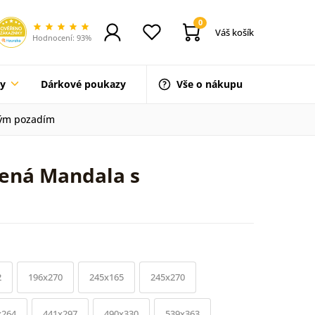
0
Váš košík
Hodnocení: 93%
ty
Dárkové poukazy
Vše o nákupu
kým pozadím
lená Mandala s
2
196x270
245x165
245x270
x264
441x297
490x330
539x363