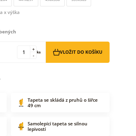
a x výška
íbených
+
VLOŽIT DO KOŠÍKU
ks
-
Tapeta se skládá z pruhů o šířce
49 cm
Samolepící tapeta se silnou
lepivostí