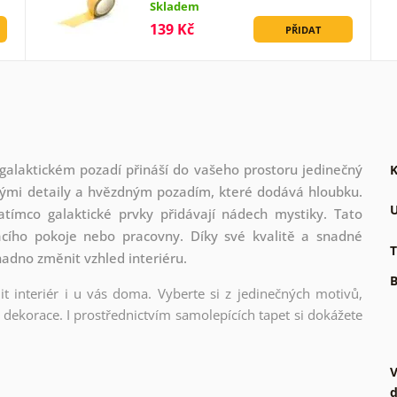
Skladem
139 Kč
PŘIDAT
alaktickém pozadí přináší do vašeho prostoru jedinečný
K
nými detaily a hvězdným pozadím, které dodává hloubku.
U
zatímco galaktické prvky přidávají nádech mystiky. Tato
vacího pokoje nebo pracovny. Díky své kvalitě a snadné
T
nadno změnit vzhled interiéru.
B
t interiér i u vás doma. Vyberte si z jedinečných motivů,
dekorace. I prostřednictvím samolepících tapet si dokážete
V
d