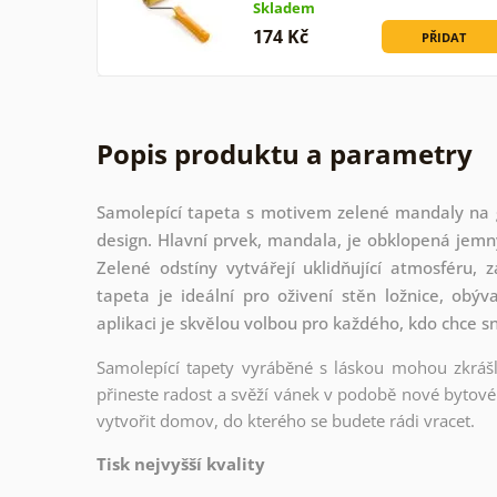
Skladem
174 Kč
PŘIDAT
Popis produktu a parametry
Samolepící tapeta s motivem zelené mandaly na g
design. Hlavní prvek, mandala, je obklopená jem
Zelené odstíny vytvářejí uklidňující atmosféru, 
tapeta je ideální pro oživení stěn ložnice, obý
aplikaci je skvělou volbou pro každého, kdo chce s
Samolepící tapety vyráběné s láskou mohou zkrášli
přineste radost a svěží vánek v podobě nové bytové 
vytvořit domov, do kterého se budete rádi vracet.
Tisk nejvyšší kvality