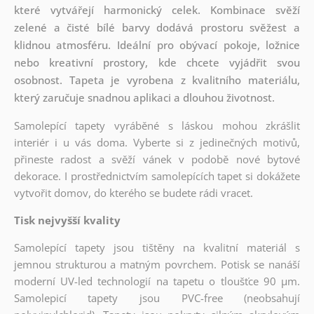
které vytvářejí harmonický celek. Kombinace svěží
zelené a čisté bílé barvy dodává prostoru svěžest a
klidnou atmosféru. Ideální pro obývací pokoje, ložnice
nebo kreativní prostory, kde chcete vyjádřit svou
osobnost. Tapeta je vyrobena z kvalitního materiálu,
který zaručuje snadnou aplikaci a dlouhou životnost.
Samolepící tapety vyráběné s láskou mohou zkrášlit
interiér i u vás doma. Vyberte si z jedinečných motivů,
přineste radost a svěží vánek v podobě nové bytové
dekorace. I prostřednictvím samolepících tapet si dokážete
vytvořit domov, do kterého se budete rádi vracet.
Tisk nejvyšší kvality
Samolepící tapety jsou tištěny na kvalitní materiál s
jemnou strukturou a matným povrchem. Potisk se nanáší
moderní UV-led technologií na tapetu o tloušťce 90 µm.
Samolepicí tapety jsou PVC-free (neobsahují