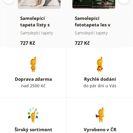
Samolepící
Samolepící
S
tapeta listy s
fototapeta les v
t
pastelovým
mlze
n
Samolepící tapety
Samolepící tapety
S
nádechem
727 Kč
727 Kč
7
Doprava zdarma
Rychlé dodání
nad 2500 Kč
do pár dní u Vás
Široký sortiment
Vyrobeno v ČR