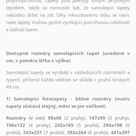
polyvinylchlorid). Tapety jsou pokryty silným akrylovým
lepidlem, takže se nemusíte bát, že samolepící tapety
nebudou držet na zdi. Díky inkoustovému tisku se navíc
naše tapety mohou pyšnit vynikající povrchovou odolností
a stálostí barev.
Dostupné rozměry samolepících tapet (uvedené v
cm, v poměru šířka x výška):
Samolepicí tapety se vyrábějí v následujících rozměrech a
typech, přičemž každá velikost se skládá z pruhů širokých
49 cm.
1) Samolepící fototapety - běžné rozměry (motiv
tapety zůstává stejný, mění se jen velikost)
Rozměry (v cm): 98x66
(2 pruhy),
147x99
(3 pruhy),
196x132
(4 pruhy),
245x165
(5 pruhů),
294x198
(6
pruhů),
343x231
(7 pruhů),
392x264
(8 pruhů),
441x297