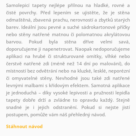
Samolepicí tapety nejlépe přilnou na hladké, rovné a
čisté povrchy. Před lepením se ujistěte, že je stěna
odmaštěná, zbavená prachu, nerovností a zbytků starých
barev. Ideální jsou pevné a suché sádrokartonové příčky
nebo stěny natřené matnou či polomatnou akrylátovou
barvou. Pokud byla stěna dříve velmi savá,
doporučujeme ji napenetrovat. Naopak nedoporučujeme
aplikaci na hrubé či strukturované omítky, vlhké nebo
čerstvě natřené zdi (méně než 14 dní po malování), do
místností bez odvětrání nebo na kluzké, lesklé, neporézní
či omyvatelné stěny. Nevhodné jsou také zdi natřené
levnými malbami s křídovým efektem. Samotná aplikace
je jednoduchá – díky vysoké lepivosti a pružnosti lepidla
tapety dobře drží a zvládne to opravdu každý. Stejně
snadné je i jejich odstranění. Pokud si nejste jistí
postupem, pomůže vám náš přehledný návod.
Stáhnout návod