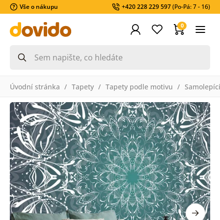
Vše o nákupu
+420 228 229 597
(Po-Pá: 7 - 16)
0
Úvodní stránka
Tapety
Tapety podle motivu
Samolepící