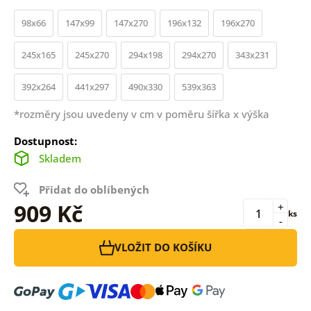
98x66
147x99
147x270
196x132
196x270
245x165
245x270
294x198
294x270
343x231
392x264
441x297
490x330
539x363
*rozměry jsou uvedeny v cm v poměru šířka x výška
Dostupnost:
Skladem
Přidat do oblíbených
909 Kč
+
ks
-
VLOŽIT DO KOŠÍKU