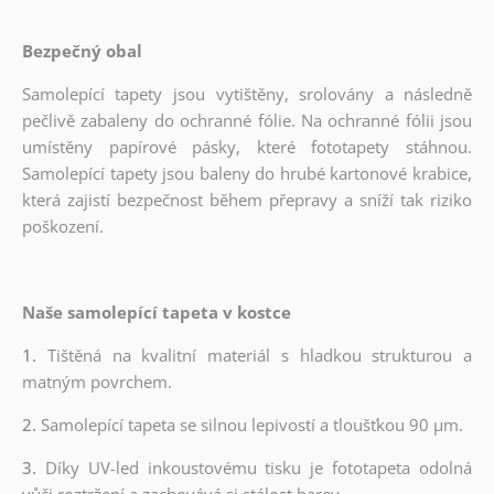
Bezpečný obal
Samolepící tapety jsou vytištěny, srolovány a následně
pečlivě zabaleny do ochranné fólie. Na ochranné fólii jsou
umístěny papírové pásky, které fototapety stáhnou.
Samolepící tapety jsou baleny do hrubé kartonové krabice,
která zajistí bezpečnost během přepravy a sníží tak riziko
poškození.
Naše samolepící tapeta v kostce
1.
Tištěná na kvalitní materiál s hladkou strukturou a
matným povrchem.
2.
Samolepící tapeta se silnou lepivostí a tloušťkou 90 µm.
3.
Díky UV-led inkoustovému tisku je fototapeta odolná
vůči roztržení a zachovává si stálost barev.