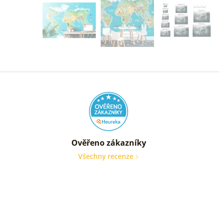
Ověřeno zákazníky
Všechny recenze
nic
Ověře
zákaz
05. 08