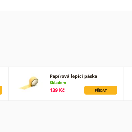
Papírová lepicí páska
Skladem
139 Kč
PŘIDAT