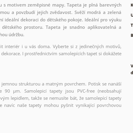
etou s motivem zeměpisné mapy. Tapeta je plná barevných
K
aujmou a povzbudí jejich zvědavost. Svěží modrá a zelená
U
ní ideální dekoraci do dětského pokoje. Ideální pro výuku
T
dětského prostoru. Tapeta je snadno aplikovatelná a
chou údržbu.
B
t interiér i u vás doma. Vyberte si z jedinečných motivů,
dekorace. I prostřednictvím samolepících tapet si dokážete
V
d
l s jemnou strukturou a matným povrchem. Potisk se nanáší
ce 90 µm. Samolepicí tapety jsou PVC-free (neobsahují
ovým lepidlem, takže se nemusíte bát, že samolepící tapety
e navíc naše tapety mohou pyšnit vynikající povrchovou