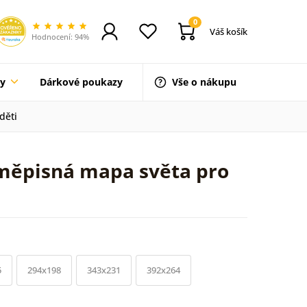
0
Váš košík
Hodnocení: 94%
ty
Dárkové poukazy
Vše o nákupu
děti
eměpisná mapa světa pro
5
294x198
343x231
392x264