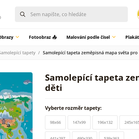
0
Obrazy
Fotoobraz 📤
Malování podle čísel
Plaká
Samolepící tapety
Samolepící tapeta zeměpisná mapa světa pro 
Samolepící tapeta z
děti
Vyberte rozměr tapety:
98x66
147x99
196x132
245x16
441x297
490x330
539x363