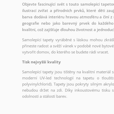
Objevte fascinující svět s touto samolepící tap
ilustrací zvířat a přírodních prvků, které děti z
barva dodává interiéru hravou atmosféru a činí z 
geografie nebo jako barevný prvek do každého 
kvalitní, což zajišťuje dlouhou životnost a jednodu
Samolepící tapety vyráběné s láskou mohou zkrášli
přineste radost a svěží vánek v podobě nové bytové 
vytvořit domov, do kterého se budete rádi vracet.
Tisk nejvyšší kvality
Samolepící tapety jsou tištěny na kvalitní materiá
moderní UV-led technologií na tapetu o tloušť
polyvinylchlorid). Tapety jsou pokryty silným akryl
nebudou držet na zdi. Díky inkoustovému tisku s
odolností a stálostí barev.