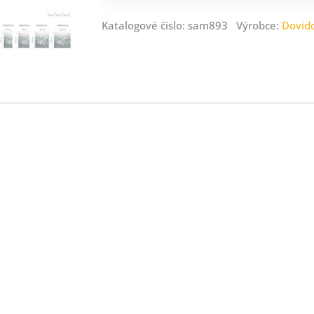
Katalogové číslo: sam893 Výrobce:
Dovid
ný
ník
.