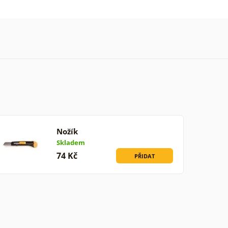
Nožík
Skladem
74 Kč
PŘIDAT