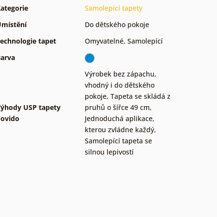
ategorie
Samolepící tapety
místění
Do dětského pokoje
echnologie tapet
Omyvatelné
,
Samolepící
arva
Výrobek bez zápachu,
vhodný i do dětského
pokoje
,
Tapeta se skládá z
ýhody USP tapety
pruhů o šířce 49 cm
,
ovido
Jednoduchá aplikace,
kterou zvládne každý
,
Samolepící tapeta se
silnou lepivostí