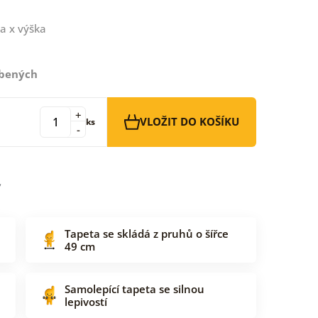
a x výška
íbených
+
VLOŽIT DO KOŠÍKU
ks
-
Tapeta se skládá z pruhů o šířce
49 cm
Samolepící tapeta se silnou
lepivostí