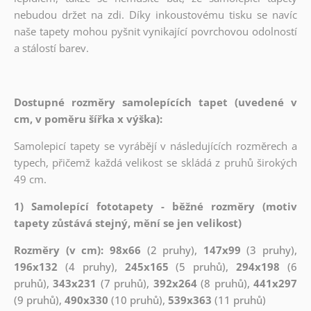
nebudou držet na zdi. Díky inkoustovému tisku se navíc
naše tapety mohou pyšnit vynikající povrchovou odolností
a stálostí barev.
Dostupné rozměry samolepících tapet (uvedené v
cm, v poměru šířka x výška):
Samolepicí tapety se vyrábějí v následujících rozměrech a
typech, přičemž každá velikost se skládá z pruhů širokých
49 cm.
1) Samolepící fototapety - běžné rozměry (motiv
tapety zůstává stejný, mění se jen velikost)
Rozměry (v cm): 98x66
(2 pruhy),
147x99
(3 pruhy),
196x132
(4 pruhy),
245x165
(5 pruhů),
294x198
(6
pruhů),
343x231
(7 pruhů),
392x264
(8 pruhů),
441x297
(9 pruhů),
490x330
(10 pruhů),
539x363
(11 pruhů)