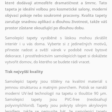
které dodávají atmosféře dramatičnost a šmrnc. Tato
tapeta je ideální volbou pro kosmetické salony, moderní
obývací pokoje nebo soukromé pracovny. Kvalita tapety
zaručuje snadnou aplikaci a dlouhou životnost, takže váš
prostor zůstane okouzlující po dlouhou dobu.
Samolepící tapety vyráběné s láskou mohou zkrášlit
interiér i u vás doma. Vyberte si z jedinečných motivů,
přineste radost a svěží vánek v podobě nové bytové
dekorace. I prostřednictvím samolepících tapet si dokážete
vytvořit domov, do kterého se budete rádi vracet.
Tisk nejvyšší kvality
Samolepící tapety jsou tištěny na kvalitní materiál s
jemnou strukturou a matným povrchem. Potisk se nanáší
moderní UV-led technologií na tapetu o tloušťce 90 µm.
Samolepicí tapety jsou PVC-free (neobsahují
polyvinylchlorid). Tapety jsou pokryty silným akrylovým
lepidlem, takže se nemusíte bát, že samolepící tapety