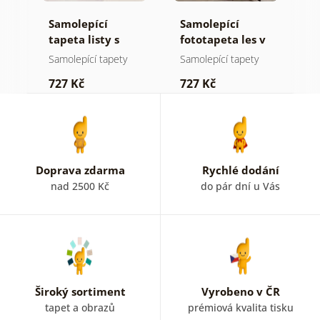
Samolepící
Samolepící
S
tapeta listy s
fototapeta les v
t
pastelovým
mlze
n
Samolepící tapety
Samolepící tapety
S
nádechem
727 Kč
727 Kč
7
Doprava zdarma
Rychlé dodání
nad 2500 Kč
do pár dní u Vás
Široký sortiment
Vyrobeno v ČR
tapet a obrazů
prémiová kvalita tisku