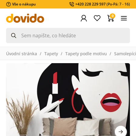
Vše o nákupu
+420 228 229 597
(Po-Pá: 7 - 16)
0
Úvodní stránka
Tapety
Tapety podle motivu
Samolepící