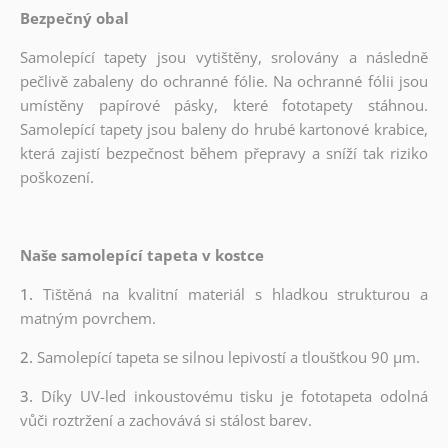
Bezpečný obal
Samolepící tapety jsou vytištěny, srolovány a následně
pečlivě zabaleny do ochranné fólie. Na ochranné fólii jsou
umístěny papírové pásky, které fototapety stáhnou.
Samolepící tapety jsou baleny do hrubé kartonové krabice,
která zajistí bezpečnost během přepravy a sníží tak riziko
poškození.
Naše samolepící tapeta v kostce
1.
Tištěná na kvalitní materiál s hladkou strukturou a
matným povrchem.
2.
Samolepící tapeta se silnou lepivostí a tloušťkou 90 µm.
3.
Díky UV-led inkoustovému tisku je fototapeta odolná
vůči roztržení a zachovává si stálost barev.