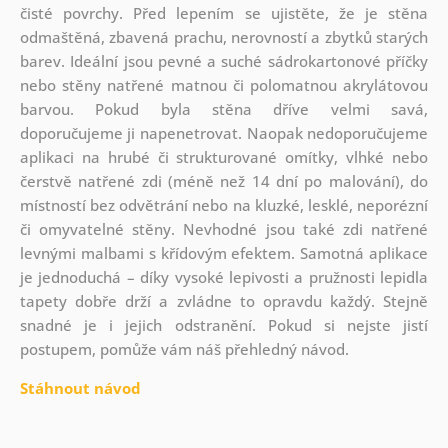
čisté povrchy. Před lepením se ujistěte, že je stěna
odmaštěná, zbavená prachu, nerovností a zbytků starých
barev. Ideální jsou pevné a suché sádrokartonové příčky
nebo stěny natřené matnou či polomatnou akrylátovou
barvou. Pokud byla stěna dříve velmi savá,
doporučujeme ji napenetrovat. Naopak nedoporučujeme
aplikaci na hrubé či strukturované omítky, vlhké nebo
čerstvě natřené zdi (méně než 14 dní po malování), do
místností bez odvětrání nebo na kluzké, lesklé, neporézní
či omyvatelné stěny. Nevhodné jsou také zdi natřené
levnými malbami s křídovým efektem. Samotná aplikace
je jednoduchá – díky vysoké lepivosti a pružnosti lepidla
tapety dobře drží a zvládne to opravdu každý. Stejně
snadné je i jejich odstranění. Pokud si nejste jistí
postupem, pomůže vám náš přehledný návod.
Stáhnout návod