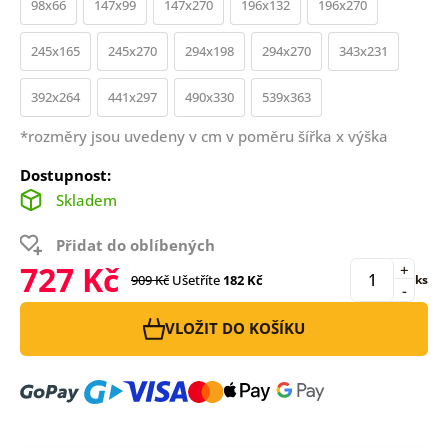
98x66
147x99
147x270
196x132
196x270
245x165
245x270
294x198
294x270
343x231
392x264
441x297
490x330
539x363
*rozměry jsou uvedeny v cm v poměru šířka x výška
Dostupnost:
Skladem
Přidat do oblíbených
727 Kč
+
909 Kč
Ušetříte
182 Kč
ks
-
VLOŽIT DO KOŠÍKU