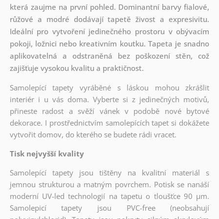
která zaujme na první pohled. Dominantní barvy fialové,
růžové a modré dodávají tapetě živost a expresivitu.
Ideální pro vytvoření jedinečného prostoru v obývacím
pokoji, ložnici nebo kreativním koutku. Tapeta je snadno
aplikovatelná a odstraněná bez poškození stěn, což
zajišťuje vysokou kvalitu a praktičnost.
Samolepící tapety vyráběné s láskou mohou zkrášlit
interiér i u vás doma. Vyberte si z jedinečných motivů,
přineste radost a svěží vánek v podobě nové bytové
dekorace. I prostřednictvím samolepících tapet si dokážete
vytvořit domov, do kterého se budete rádi vracet.
Tisk nejvyšší kvality
Samolepící tapety jsou tištěny na kvalitní materiál s
jemnou strukturou a matným povrchem. Potisk se nanáší
moderní UV-led technologií na tapetu o tloušťce 90 µm.
Samolepicí tapety jsou PVC-free (neobsahují