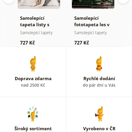
Samolepící
Samolepící
S
ž
tapeta listy s
fototapeta les v
t
pastelovým
mlze
z
Samolepící tapety
Samolepící tapety
S
nádechem
p
727 Kč
727 Kč
7
b
k
Doprava zdarma
Rychlé dodání
nad 2500 Kč
do pár dní u Vás
Široký sortiment
Vyrobeno v ČR