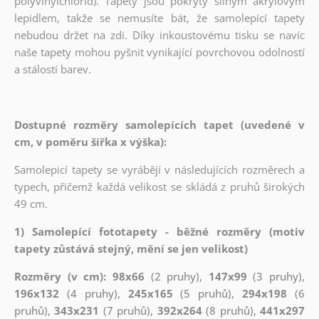
polyvinylchlorid). Tapety jsou pokryty silným akrylovým
lepidlem, takže se nemusíte bát, že samolepící tapety
nebudou držet na zdi. Díky inkoustovému tisku se navíc
naše tapety mohou pyšnit vynikající povrchovou odolností
a stálostí barev.
Dostupné rozměry samolepících tapet (uvedené v
cm, v poměru šířka x výška):
Samolepicí tapety se vyrábějí v následujících rozměrech a
typech, přičemž každá velikost se skládá z pruhů širokých
49 cm.
1) Samolepící fototapety - běžné rozměry (motiv
tapety zůstává stejný, mění se jen velikost)
Rozměry (v cm): 98x66
(2 pruhy),
147x99
(3 pruhy),
196x132
(4 pruhy),
245x165
(5 pruhů),
294x198
(6
pruhů),
343x231
(7 pruhů),
392x264
(8 pruhů),
441x297