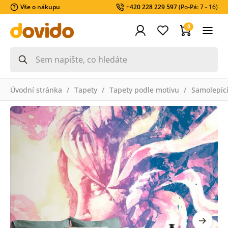
Vše o nákupu
+420 228 229 597
(Po-Pá: 7 - 16)
0
Úvodní stránka
Tapety
Tapety podle motivu
Samolepící