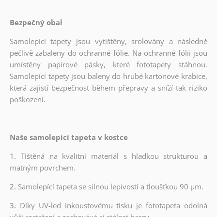
Bezpečný obal
Samolepící tapety jsou vytištěny, srolovány a následně
pečlivě zabaleny do ochranné fólie. Na ochranné fólii jsou
umístěny papírové pásky, které fototapety stáhnou.
Samolepící tapety jsou baleny do hrubé kartonové krabice,
která zajistí bezpečnost během přepravy a sníží tak riziko
poškození.
Naše samolepící tapeta v kostce
1.
Tištěná na kvalitní materiál s hladkou strukturou a
matným povrchem.
2.
Samolepící tapeta se silnou lepivostí a tloušťkou 90 µm.
3.
Díky UV-led inkoustovému tisku je fototapeta odolná
vůči roztržení a zachovává si stálost barev.