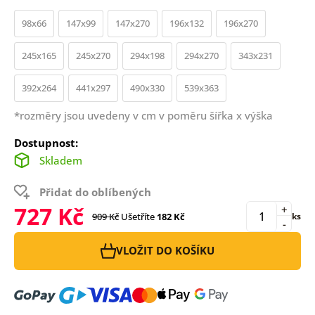
98x66
147x99
147x270
196x132
196x270
245x165
245x270
294x198
294x270
343x231
392x264
441x297
490x330
539x363
*rozměry jsou uvedeny v cm v poměru šířka x výška
Dostupnost:
Skladem
Přidat do oblíbených
727 Kč
+
909 Kč
Ušetříte
182 Kč
ks
-
VLOŽIT DO KOŠÍKU