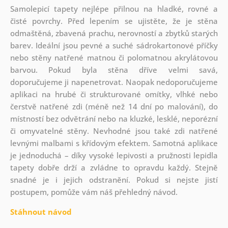
Samolepicí tapety nejlépe přilnou na hladké, rovné a
čisté povrchy. Před lepením se ujistěte, že je stěna
odmaštěná, zbavená prachu, nerovností a zbytků starých
barev. Ideální jsou pevné a suché sádrokartonové příčky
nebo stěny natřené matnou či polomatnou akrylátovou
barvou. Pokud byla stěna dříve velmi savá,
doporučujeme ji napenetrovat. Naopak nedoporučujeme
aplikaci na hrubé či strukturované omítky, vlhké nebo
čerstvě natřené zdi (méně než 14 dní po malování), do
místností bez odvětrání nebo na kluzké, lesklé, neporézní
či omyvatelné stěny. Nevhodné jsou také zdi natřené
levnými malbami s křídovým efektem. Samotná aplikace
je jednoduchá – díky vysoké lepivosti a pružnosti lepidla
tapety dobře drží a zvládne to opravdu každý. Stejně
snadné je i jejich odstranění. Pokud si nejste jistí
postupem, pomůže vám náš přehledný návod.
Stáhnout návod