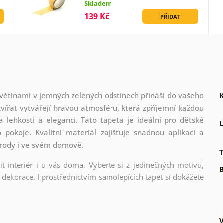
Skladem
139 Kč
PŘIDAT
větinami v jemných zelených odstínech přináší do vašeho
K
 zvířat vytvářejí hravou atmosféru, která zpříjemní každou
 lehkosti a eleganci. Tato tapeta je ideální pro dětské
U
pokoje. Kvalitní materiál zajišťuje snadnou aplikaci a
řírody i ve svém domově.
T
t interiér i u vás doma. Vyberte si z jedinečných motivů,
B
dekorace. I prostřednictvím samolepících tapet si dokážete
V