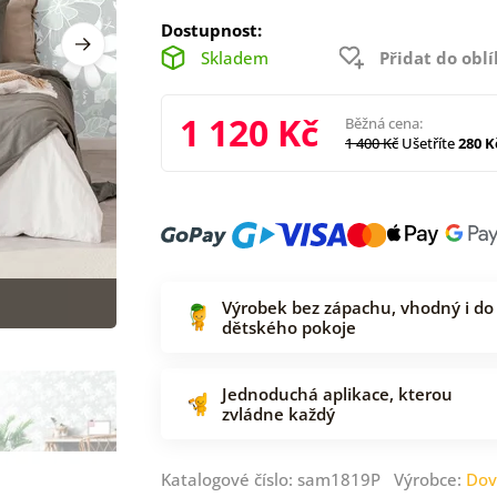
Dostupnost:
Skladem
Přidat do obl
1 120 Kč
Běžná cena:
1 400 Kč
Ušetříte
280 K
Výrobek bez zápachu, vhodný i do
dětského pokoje
Jednoduchá aplikace, kterou
zvládne každý
Katalogové číslo: sam1819P Výrobce:
Dov