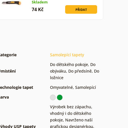
Skladem
74 Kč
PŘIDAT
ategorie
Samolepící tapety
Do dětského pokoje
,
Do
místění
obýváku
,
Do předsíně
,
Do
ložnice
echnologie tapet
Omyvatelné
,
Samolepící
arva
Výrobek bez zápachu,
vhodný i do dětského
pokoje
,
Navrženo naší
ýhody USP tapety
grafickou designérkou
,