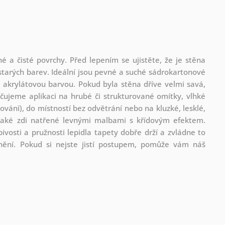
é a čisté povrchy. Před lepením se ujistěte, že je stěna
tarých barev. Ideální jsou pevné a suché sádrokartonové
akrylátovou barvou. Pokud byla stěna dříve velmi savá,
ujeme aplikaci na hrubé či strukturované omítky, vlhké
vání), do místností bez odvětrání nebo na kluzké, lesklé,
také zdi natřené levnými malbami s křídovým efektem.
vosti a pružnosti lepidla tapety dobře drží a zvládne to
anění. Pokud si nejste jistí postupem, pomůže vám náš