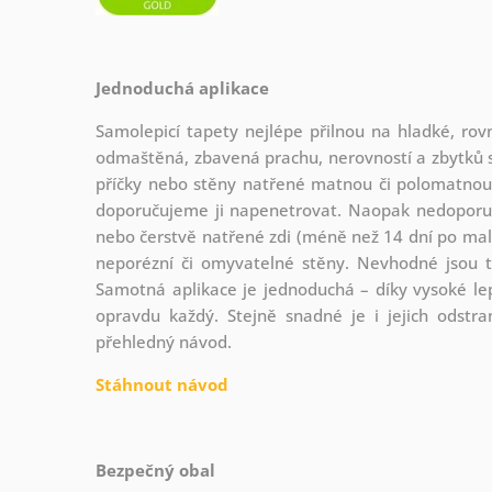
Jednoduchá aplikace
Samolepicí tapety nejlépe přilnou na hladké, rovn
odmaštěná, zbavená prachu, nerovností a zbytků s
příčky nebo stěny natřené matnou či polomatnou 
doporučujeme ji napenetrovat. Naopak nedoporuč
nebo čerstvě natřené zdi (méně než 14 dní po malo
neporézní či omyvatelné stěny. Nevhodné jsou 
Samotná aplikace je jednoduchá – díky vysoké lepi
opravdu každý. Stejně snadné je i jejich odstr
přehledný návod.
Stáhnout návod
Bezpečný obal