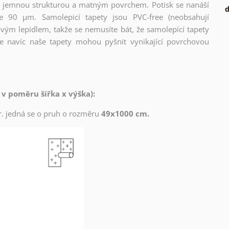
l s jemnou strukturou a matným povrchem. Potisk se nanáší
d
ce 90 µm. Samolepicí tapety jsou PVC-free (neobsahují
ovým lepidlem, takže se nemusíte bát, že samolepící tapety
e navíc naše tapety mohou pyšnit vynikající povrchovou
 v poměru šířka x výška):
zor. jedná se o pruh o rozměru
49x1000 cm.