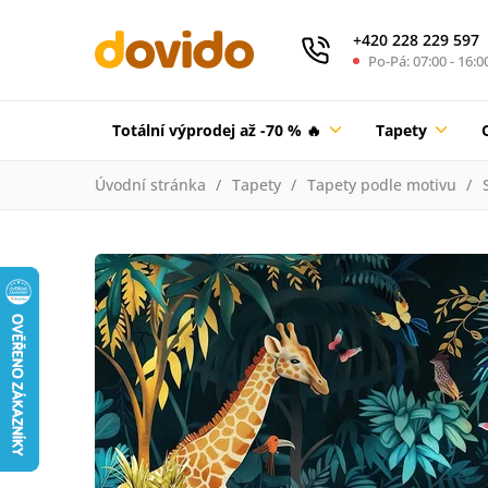
+420 228 229 597
Po-Pá: 07:00 - 16:0
Totální výprodej až -70 % 🔥
Tapety
Úvodní stránka
Tapety
Tapety podle motivu