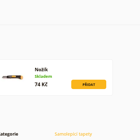
Nožík
Skladem
74 Kč
PŘIDAT
ategorie
Samolepící tapety