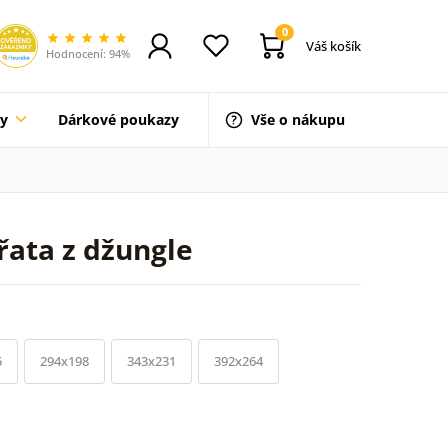
0
Váš košík
Hodnocení: 94%
ty
Dárkové poukazy
Vše o nákupu
řata z džungle
5
294x198
343x231
392x264