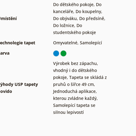
Do dětského pokoje
,
Do
kanceláře
,
Do koupelny
,
místění
Do obýváku
,
Do předsíně
,
Do ložnice
,
Do
studentského pokoje
echnologie tapet
Omyvatelné
,
Samolepící
arva
Výrobek bez zápachu,
vhodný i do dětského
pokoje
,
Tapeta se skládá z
ýhody USP tapety
pruhů o šířce 49 cm
,
ovido
Jednoduchá aplikace,
kterou zvládne každý
,
Samolepící tapeta se
silnou lepivostí