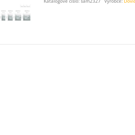
Katalogové číslo: sam2327 Výrobce:
Dovi
ný
ník
.