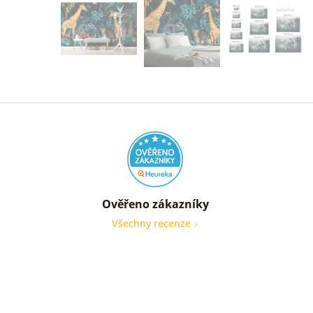
Ověřeno zákazníky
Všechny recenze
nic
Ověře
zákaz
05. 08