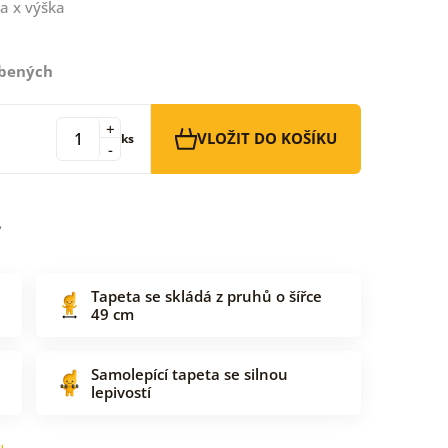
a x výška
íbených
+
VLOŽIT DO KOŠÍKU
ks
-
Tapeta se skládá z pruhů o šířce
49 cm
Samolepící tapeta se silnou
lepivostí