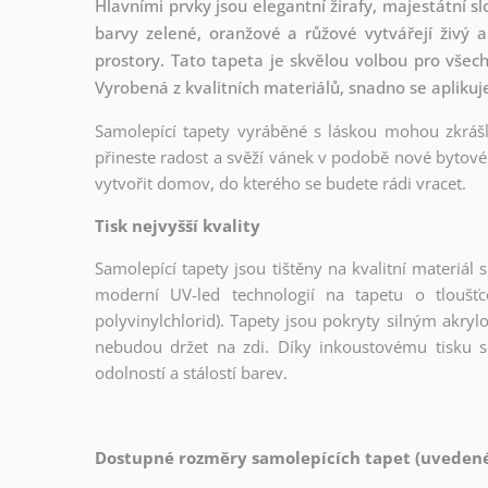
Hlavními prvky jsou elegantní žirafy, majestátní sl
barvy zelené, oranžové a růžové vytvářejí živý 
prostory. Tato tapeta je skvělou volbou pro všechn
Vyrobená z kvalitních materiálů, snadno se aplikuj
Samolepící tapety vyráběné s láskou mohou zkrášli
přineste radost a svěží vánek v podobě nové bytové 
vytvořit domov, do kterého se budete rádi vracet.
Tisk nejvyšší kvality
Samolepící tapety jsou tištěny na kvalitní materiá
moderní UV-led technologií na tapetu o tloušť
polyvinylchlorid). Tapety jsou pokryty silným akryl
nebudou držet na zdi. Díky inkoustovému tisku s
odolností a stálostí barev.
Dostupné rozměry samolepících tapet (uvedené 