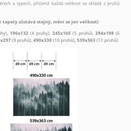
měrech a typech, přičemž každá velikost se skládá z pruhů
 tapety zůstává stejný, mění se jen velikost)
uhy),
196x132
(4 pruhy),
245x165
(5 pruhů),
294x198
(6
1x297
(9 pruhů),
490x330
(10 pruhů),
539x363
(11 pruhů)