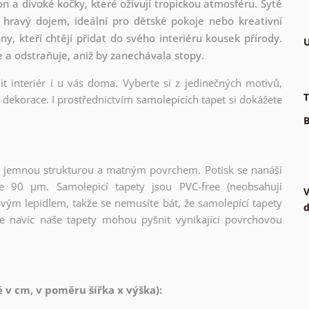
on a divoké kočky, které oživují tropickou atmosféru. Syté
a hravý dojem, ideální pro dětské pokoje nebo kreativní
y, kteří chtějí přidat do svého interiéru kousek přírody.
U
e a odstraňuje, aniž by zanechávala stopy.
t interiér i u vás doma. Vyberte si z jedinečných motivů,
T
dekorace. I prostřednictvím samolepících tapet si dokážete
B
l s jemnou strukturou a matným povrchem. Potisk se nanáší
ce 90 µm. Samolepicí tapety jsou PVC-free (neobsahují
V
ovým lepidlem, takže se nemusíte bát, že samolepící tapety
d
e navíc naše tapety mohou pyšnit vynikající povrchovou
v cm, v poměru šířka x výška):