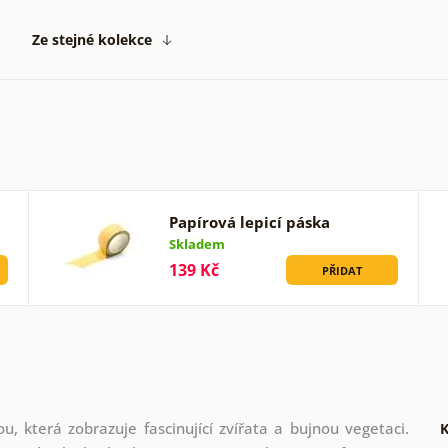
Ze stejné kolekce
Papírová lepicí páska
Skladem
139 Kč
PŘIDAT
, která zobrazuje fascinující zvířata a bujnou vegetaci.
K