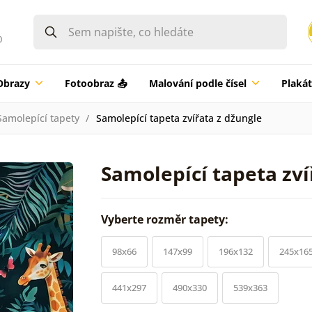
0
Obrazy
Fotoobraz 📤
Malování podle čísel
Plaká
Samolepící tapety
Samolepící tapeta zvířata z džungle
Samolepící tapeta zví
Vyberte rozměr tapety:
98x66
147x99
196x132
245x16
441x297
490x330
539x363