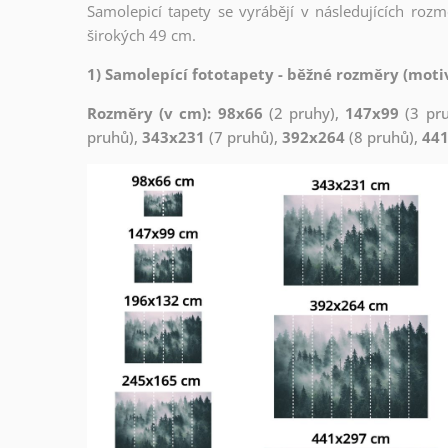
Samolepicí tapety se vyrábějí v následujících roz
širokých 49 cm.
1) Samolepící fototapety - běžné rozměry (motiv
Rozměry (v cm): 98x66
(2 pruhy),
147x99
(3 pr
pruhů),
343x231
(7 pruhů),
392x264
(8 pruhů),
44