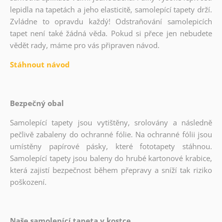
lepidla na tapetách a jeho elasticitě, samolepící tapety drží.
Zvládne to opravdu každý! Odstraňování samolepicích
tapet není také žádná věda. Pokud si přece jen nebudete
vědět rady, máme pro vás připraven návod.
Stáhnout návod
Bezpečný obal
Samolepící tapety jsou vytištěny, srolovány a následně
pečlivě zabaleny do ochranné fólie. Na ochranné fólii jsou
umístěny papírové pásky, které fototapety stáhnou.
Samolepící tapety jsou baleny do hrubé kartonové krabice,
která zajistí bezpečnost během přepravy a sníží tak riziko
poškození.
Naše samolepící tapeta v kostce