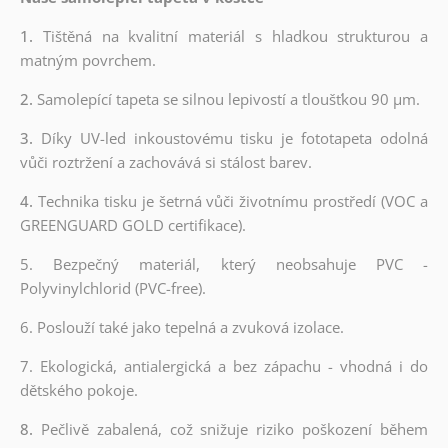
1.
Tištěná na kvalitní materiál s hladkou strukturou a
matným povrchem.
2.
Samolepící tapeta se silnou lepivostí a tloušťkou 90 µm.
3.
Díky UV-led inkoustovému tisku je fototapeta odolná
vůči roztržení a zachovává si stálost barev.
4.
Technika tisku je šetrná vůči životnímu prostředí (VOC a
GREENGUARD GOLD certifikace).
5. Bezpečný materiál, který neobsahuje PVC -
Polyvinylchlorid (PVC-free).
6. Poslouží také jako tepelná a zvuková izolace.
7. Ekologická, antialergická a bez zápachu - vhodná i do
dětského pokoje.
8.
Pečlivě zabalená, což snižuje riziko poškození během