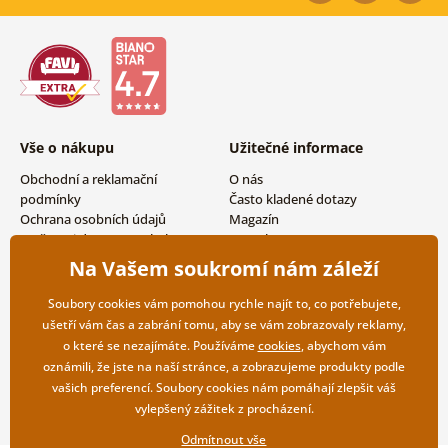
Vše o nákupu
Užitečné informace
Obchodní a reklamační
O nás
podmínky
Často kladené dotazy
Ochrana osobních údajů
Magazín
Možnosti dopravy a platby
Kontakty
Vrácení zboží
Velkoobchodní spolupráce
Na Vašem soukromí nám záleží
Soubory cookies vám pomohou rychle najít to, co potřebujete,
ušetří vám čas a zabrání tomu, aby se vám zobrazovaly reklamy,
o které se nezajímáte. Používáme
cookies
, abychom vám
oznámili, že jste na naší stránce, a zobrazujeme produkty podle
vašich preferencí. Soubory cookies nám pomáhají zlepšit váš
vylepšený zážitek z procházení.
Odmítnout vše