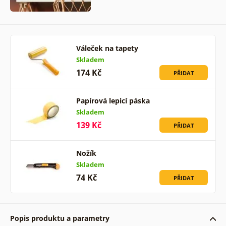
Váleček na tapety
Skladem
174 Kč
PŘIDAT
Papírová lepicí páska
Skladem
139 Kč
PŘIDAT
Nožík
Skladem
74 Kč
PŘIDAT
Popis produktu a parametry