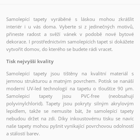
Samolepící tapety vyráběné s láskou mohou zkrášlit
interiér i u vás doma. Vyberte si z jedinečných motivů,
přineste radost a svěží vánek v podobě nové bytové
dekorace. I prostřednictvím samolepících tapet si dokážete
vytvořit domov, do kterého se budete rádi vracet.
Tisk nejvyšší kvality
Samolepící tapety jsou tištěny na kvalitní materiál s
jemnou strukturou a matným povrchem. Potisk se nanáší
moderní UV-led technologií na tapetu o tloušťce 90 µm.
Samolepicí tapety jsou PVC-free (neobsahují
polyvinylchlorid). Tapety jsou pokryty silným akrylovým
lepidlem, takže se nemusíte bát, že samolepící tapety
nebudou držet na zdi. Díky inkoustovému tisku se navíc
naše tapety mohou pyšnit vynikající povrchovou odolností
a stálostí barev.