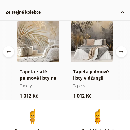
Ze stejné kolekce
Tapeta zlaté
Tapeta palmové
T
é a
palmové listy na
listy v džungli
d
béžovém pozadí
Tapety
Tapety
T
1 012 Kč
1 012 Kč
7