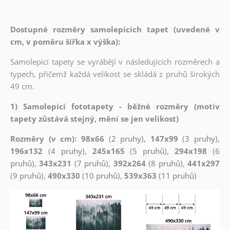
Dostupné rozměry samolepících tapet (uvedené v
cm, v poměru šířka x výška):
Samolepicí tapety se vyrábějí v následujících rozměrech a
typech, přičemž každá velikost se skládá z pruhů širokých
49 cm.
1) Samolepící fototapety - běžné rozměry (motiv
tapety zůstává stejný, mění se jen velikost)
Rozměry (v cm): 98x66
(2 pruhy),
147x99
(3 pruhy),
196x132
(4 pruhy),
245x165
(5 pruhů),
294x198
(6
pruhů),
343x231
(7 pruhů),
392x264
(8 pruhů),
441x297
(9 pruhů),
490x330
(10 pruhů),
539x363
(11 pruhů)