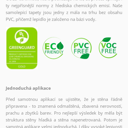
ty nejpřísnější normy z hlediska chemických emisí. Naše
samolepící tapety jsou jedny z mála na trhu bez obsahu
PVC, přičemž lepidlo je založeno na bázi vody.
Jednoduchá aplikace
Před samotnou aplikací se ujistěte, že je stěna řádně
připravena - to znamená odmaštěná, zbavená nerovností,
prachu a zbytků barev. Pro nejlepší výsledek by měla být
struktura stěny hladká a stěna napenetrovaná. Potom je
samotná aplikace velmi jednoduchá. I díky vysoké lepivosti