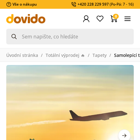
Vše o nákupu
+420 228 229 597
(Po-Pá: 7 - 16)
0
Úvodní stránka
Totální výprodej 🔥
Tapety
Samolepící 