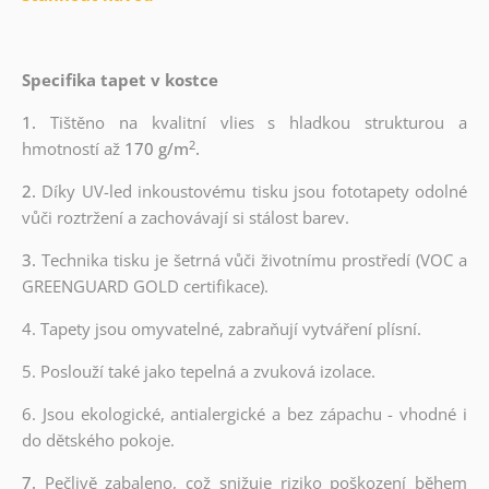
Specifika tapet v kostce
1.
Tištěno na kvalitní vlies s hladkou strukturou a
2
hmotností až
170 g/m
.
2.
Díky UV-led inkoustovému tisku jsou fototapety odolné
vůči roztržení a zachovávají si stálost barev.
3.
Technika tisku je šetrná vůči životnímu prostředí (VOC a
GREENGUARD GOLD certifikace).
4. Tapety jsou omyvatelné, zabraňují vytváření plísní.
5. Poslouží také jako tepelná a zvuková izolace.
6.
Jsou ekologické, antialergické a bez zápachu - vhodné i
do dětského pokoje.
7.
Pečlivě zabaleno, což snižuje riziko poškození během