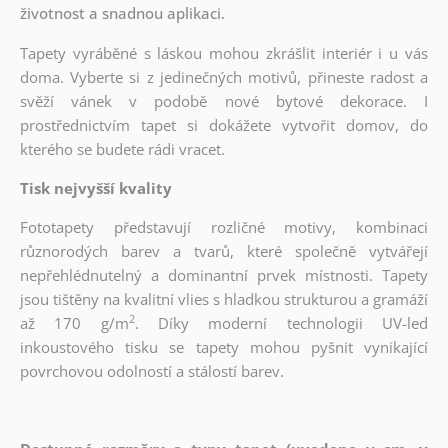
životnost a snadnou aplikaci.
Tapety vyráběné s láskou mohou zkrášlit interiér i u vás
doma. Vyberte si z jedinečných motivů, přineste radost a
svěží vánek v podobě nové bytové dekorace. I
prostřednictvím tapet si dokážete vytvořit domov, do
kterého se budete rádi vracet.
Tisk nejvyšší kvality
Fototapety představují rozličné motivy, kombinaci
různorodých barev a tvarů, které společně vytvářejí
nepřehlédnutelný a dominantní prvek místnosti. Tapety
jsou tištěny na kvalitní vlies s hladkou strukturou a gramáží
2
až 170 g/m
. Díky moderní technologii UV-led
inkoustového tisku se tapety mohou pyšnit vynikající
povrchovou odolností a stálostí barev.