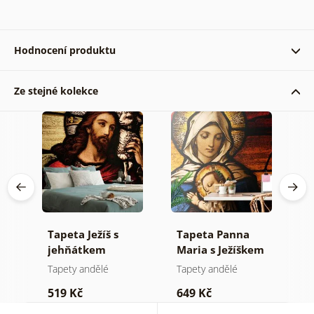
Hodnocení produktu
Ze stejné kolekce
Ověřený zákazník 06. 10. 2023
Tapeta Ježíš s
Tapeta Panna
T
jehňátkem
Maria s Ježíškem
v
ích
l
Tapety andělé
Tapety andělé
A
519 Kč
649 Kč
6