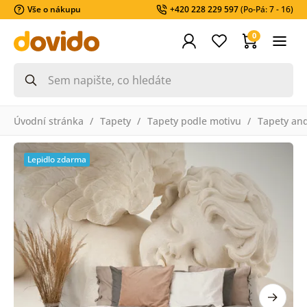
Vše o nákupu
+420 228 229 597
(Po-Pá: 7 - 16)
0
Úvodní stránka
Tapety
Tapety podle motivu
Tapety an
Lepidlo zdarma