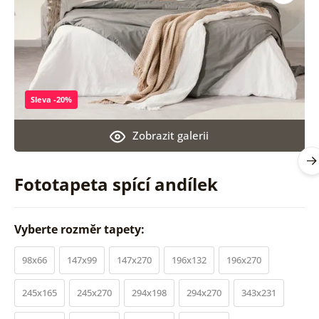
Sleva -20%
Zobrazit galerii
Fototapeta spící andílek
Vyberte rozměr tapety:
98x66
147x99
147x270
196x132
196x270
245x165
245x270
294x198
294x270
343x231