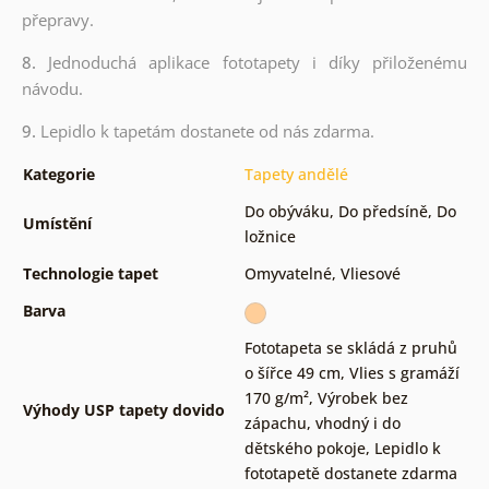
přepravy.
8.
Jednoduchá aplikace fototapety i díky přiloženému
návodu.
9.
Lepidlo k tapetám dostanete od nás zdarma.
Kategorie
Tapety andělé
Do obýváku
,
Do předsíně
,
Do
Umístění
ložnice
Technologie tapet
Omyvatelné
,
Vliesové
Barva
Fototapeta se skládá z pruhů
o šířce 49 cm
,
Vlies s gramáží
170 g/m²
,
Výrobek bez
Výhody USP tapety dovido
zápachu, vhodný i do
dětského pokoje
,
Lepidlo k
fototapetě dostanete zdarma