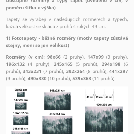
Dostupné rozměry a typy tapet (uvedeno v cm, v
poměru šířka x výška)
Tapety se vyrábějí v následujících rozměrech a typech,
každá velikost se skládá z pruhů širokých 49 cm.
1) Fototapety - běžné rozměry (motiv tapety zůstává
stejný, mění se jen velikost)
Rozměry (v cm): 98x66
(2 pruhy),
147x99
(3 pruhy),
196x132
(4 pruhy),
245x165
(5 pruhů),
294x198
(6
pruhů),
343x231
(7 pruhů),
392x264
(8 pruhů),
441x297
(9 pruhů),
490x330
(10 pruhů),
539x363
(11 pruhů)