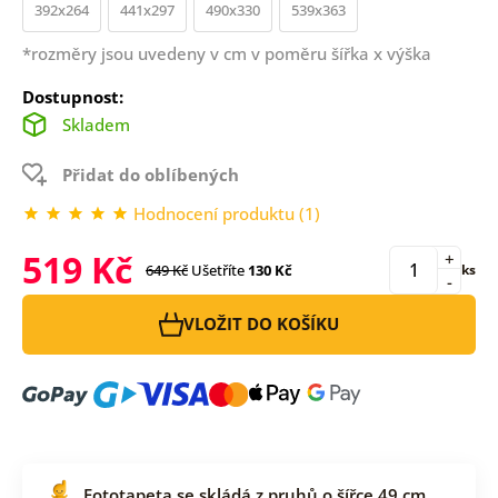
392x264
441x297
490x330
539x363
*rozměry jsou uvedeny v cm v poměru šířka x výška
Dostupnost:
Skladem
Přidat do oblíbených
Hodnocení produktu (1)
519 Kč
+
649 Kč
Ušetříte
130 Kč
ks
-
VLOŽIT DO KOŠÍKU
Fototapeta se skládá z pruhů o šířce 49 cm