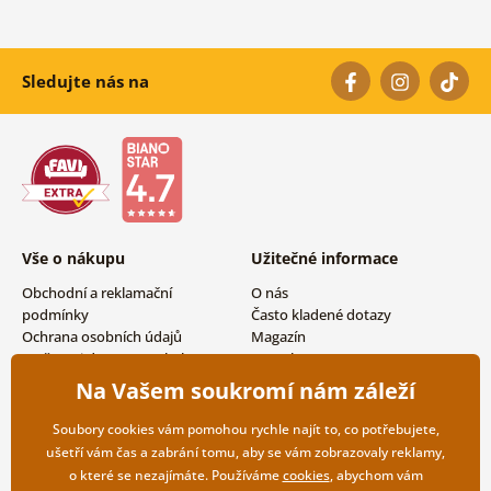
Sledujte nás na
Vše o nákupu
Užitečné informace
Obchodní a reklamační
O nás
podmínky
Často kladené dotazy
Ochrana osobních údajů
Magazín
Možnosti dopravy a platby
Kontakty
Vrácení zboží
Velkoobchodní spolupráce
Na Vašem soukromí nám záleží
Soubory cookies vám pomohou rychle najít to, co potřebujete,
ušetří vám čas a zabrání tomu, aby se vám zobrazovaly reklamy,
o které se nezajímáte. Používáme
cookies
, abychom vám