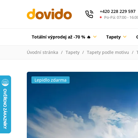
+420 228 229 597
Po-Pá: 07:00 - 16:0
Totální výprodej až -70 % 🔥
Tapety
Úvodní stránka
Tapety
Tapety podle motivu
Lepidlo zdarma