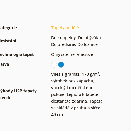
ategorie
Tapety andělé
Do koupelny
,
Do obýváku
,
místění
Do předsíně
,
Do ložnice
echnologie tapet
Omyvatelné
,
Vliesové
arva
Vlies s gramáží 170 g/m²
,
Výrobek bez zápachu,
vhodný i do dětského
ýhody USP tapety
pokoje
,
Lepidlo k tapetě
ovido
dostanete zdarma
,
Tapeta
se skládá z pruhů o šířce
49 cm