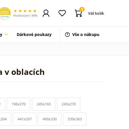
0
Váš košík
Hodnocení: 94%
ty
Dárkové poukazy
Vše o nákupu
 v oblacích
2
196x270
245x165
245x270
x264
441x297
490x330
539x363