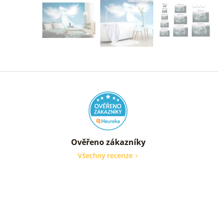
Ověřeno zákazníky
Všechny recenze
nic
Ověře
zákaz
05. 08