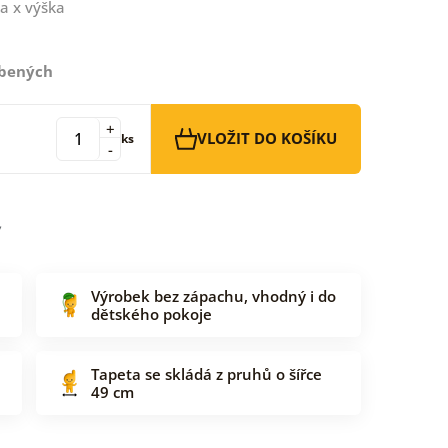
a x výška
íbených
+
VLOŽIT DO KOŠÍKU
ks
-
Výrobek bez zápachu, vhodný i do
dětského pokoje
Tapeta se skládá z pruhů o šířce
49 cm