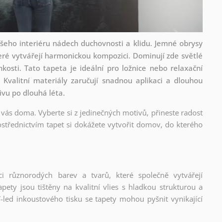
šeho interiéru nádech duchovnosti a klidu. Jemné obrysy
eré vytvářejí harmonickou kompozici. Dominují zde světlé
hkosti. Tato tapeta je ideální pro ložnice nebo relaxační
 Kvalitní materiály zaručují snadnou aplikaci a dlouhou
ivu po dlouhá léta.
 vás doma. Vyberte si z jedinečných motivů, přineste radost
střednictvím tapet si dokážete vytvořit domov, do kterého
ci různorodých barev a tvarů, které společně vytvářejí
ety jsou tištěny na kvalitní vlies s hladkou strukturou a
-led inkoustového tisku se tapety mohou pyšnit vynikající