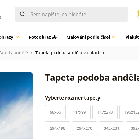
0
Obrazy
Fotoobraz 📤
Malování podle čísel
Plaká
Tapety andělé
Tapeta podoba anděla v oblacích
Tapeta podoba anděla
Vyberte rozměr tapety:
98x66
147x99
147x270
196x13
294x198
294x270
343x231
392