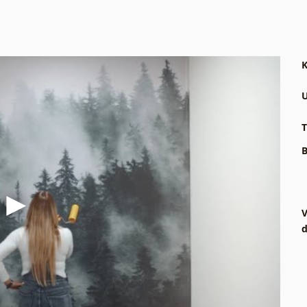
K
U
T
B
V
d