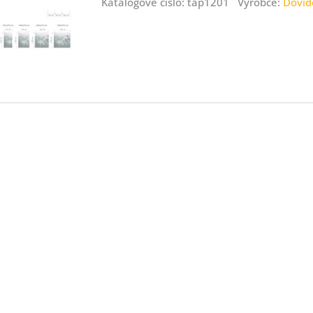
Katalogové číslo: tap1201 Výrobce:
Dovid
ný
ník
.