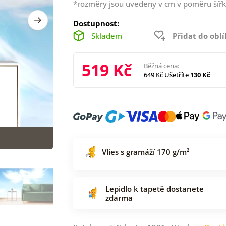
*rozměry jsou uvedeny v cm v poměru šířk
Dostupnost:
Skladem
Přidat do obl
519 Kč
Běžná cena:
649 Kč
Ušetříte
130 Kč
Vlies s gramáží 170 g/m²
Lepidlo k tapetě dostanete
zdarma