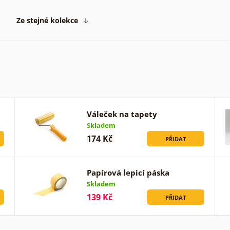
Ze stejné kolekce
Váleček na tapety
Skladem
174 Kč
PŘIDAT
Papírová lepicí páska
Skladem
139 Kč
PŘIDAT