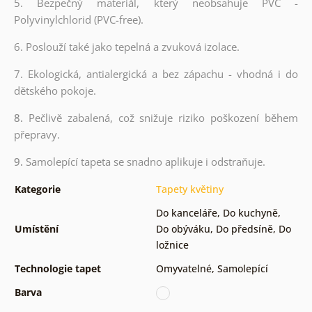
5. Bezpečný materiál, který neobsahuje PVC -
Polyvinylchlorid (PVC-free).
6. Poslouží také jako tepelná a zvuková izolace.
7. Ekologická, antialergická a bez zápachu - vhodná i do
dětského pokoje.
8.
Pečlivě zabalená, což snižuje riziko poškození během
přepravy.
9.
Samolepící tapeta se snadno aplikuje i odstraňuje.
Kategorie
Tapety květiny
Do kanceláře
,
Do kuchyně
,
Umístění
Do obýváku
,
Do předsíně
,
Do
ložnice
Technologie tapet
Omyvatelné
,
Samolepící
Barva