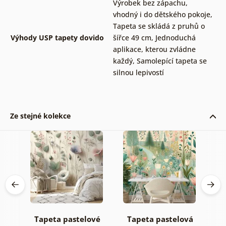
Výrobek bez zápachu,
vhodný i do dětského pokoje
,
Tapeta se skládá z pruhů o
Výhody USP tapety dovido
šířce 49 cm
,
Jednoduchá
aplikace, kterou zvládne
každý
,
Samolepící tapeta se
silnou lepivostí
Ze stejné kolekce
Tapeta pastelové
Tapeta pastelová
T