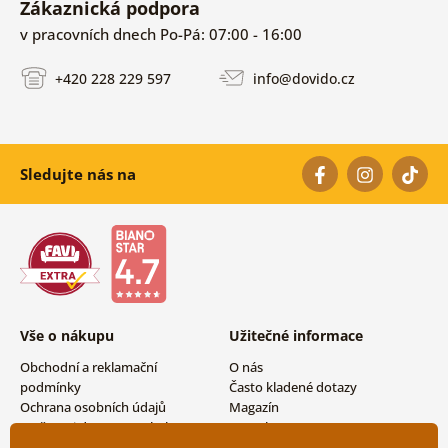
Zákaznická podpora
v pracovních dnech Po-Pá: 07:00 - 16:00
+420 228 229 597
info@dovido.cz
Sledujte nás na
Vše o nákupu
Užitečné informace
Obchodní a reklamační
O nás
podmínky
Často kladené dotazy
Ochrana osobních údajů
Magazín
Možnosti dopravy a platby
Kontakty
Vrácení zboží
Velkoobchodní spolupráce