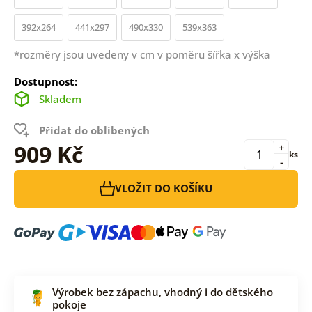
392x264
441x297
490x330
539x363
*rozměry jsou uvedeny v cm v poměru šířka x výška
Dostupnost:
Skladem
Přidat do oblíbených
909 Kč
+
ks
-
VLOŽIT DO KOŠÍKU
Výrobek bez zápachu, vhodný i do dětského
pokoje