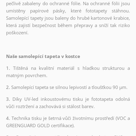
pečlivě zabaleny do ochranné fólie. Na ochranné fólii jsou
umístěny papírové pásky, které fototapety stáhnou.
Samolepící tapety jsou baleny do hrubé kartonové krabice,
která zajistí bezpečnost během přepravy a sníží tak riziko
poškození.
Naše samolepící tapeta v kostce
1.
Tištěná na kvalitní materiál s hladkou strukturou a
matným povrchem.
2.
Samolepící tapeta se silnou lepivostí a tloušťkou 90 µm.
3.
Díky UV-led inkoustovému tisku je fototapeta odolná
vůči roztržení a zachovává si stálost barev.
4.
Technika tisku je šetrná vůči životnímu prostředí (VOC a
GREENGUARD GOLD certifikace).