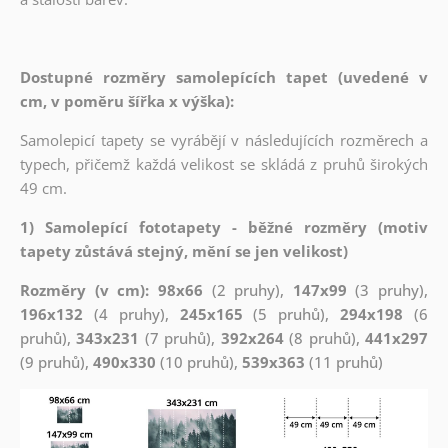
Dostupné rozměry samolepících tapet (uvedené v
cm, v poměru šířka x výška):
Samolepicí tapety se vyrábějí v následujících rozměrech a
typech, přičemž každá velikost se skládá z pruhů širokých
49 cm.
1) Samolepící fototapety - běžné rozměry (motiv
tapety zůstává stejný, mění se jen velikost)
Rozměry (v cm): 98x66
(2 pruhy),
147x99
(3 pruhy),
196x132
(4 pruhy),
245x165
(5 pruhů),
294x198
(6
pruhů),
343x231
(7 pruhů),
392x264
(8 pruhů),
441x297
(9 pruhů),
490x330
(10 pruhů),
539x363
(11 pruhů)