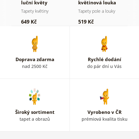
j
luční květy
květinová louka
k
m
Tapety květiny
Tapety pole a louky
T
649 Kč
519 Kč
6
Doprava zdarma
Rychlé dodání
nad 2500 Kč
do pár dní u Vás
Široký sortiment
Vyrobeno v ČR
tapet a obrazů
prémiová kvalita tisku