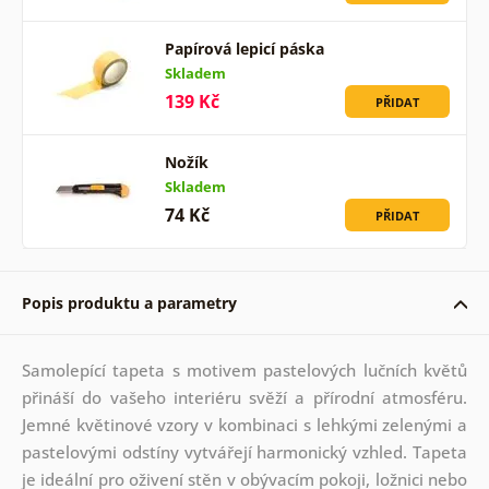
Papírová lepicí páska
Skladem
139 Kč
PŘIDAT
Nožík
Skladem
74 Kč
PŘIDAT
Popis produktu a parametry
Samolepící tapeta s motivem pastelových lučních květů
přináší do vašeho interiéru svěží a přírodní atmosféru.
Jemné květinové vzory v kombinaci s lehkými zelenými a
pastelovými odstíny vytvářejí harmonický vzhled. Tapeta
je ideální pro oživení stěn v obývacím pokoji, ložnici nebo