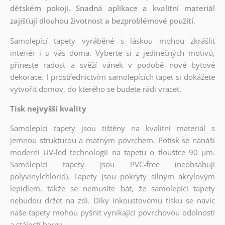
dětském pokoji. Snadná aplikace a kvalitní materiál
zajišťují dlouhou životnost a bezproblémové použití.
Samolepící tapety vyráběné s láskou mohou zkrášlit
interiér i u vás doma. Vyberte si z jedinečných motivů,
přineste radost a svěží vánek v podobě nové bytové
dekorace. I prostřednictvím samolepících tapet si dokážete
vytvořit domov, do kterého se budete rádi vracet.
Tisk nejvyšší kvality
Samolepící tapety jsou tištěny na kvalitní materiál s
jemnou strukturou a matným povrchem. Potisk se nanáší
moderní UV-led technologií na tapetu o tloušťce 90 µm.
Samolepicí tapety jsou PVC-free (neobsahují
polyvinylchlorid). Tapety jsou pokryty silným akrylovým
lepidlem, takže se nemusíte bát, že samolepící tapety
nebudou držet na zdi. Díky inkoustovému tisku se navíc
naše tapety mohou pyšnit vynikající povrchovou odolností
a stálostí barev.