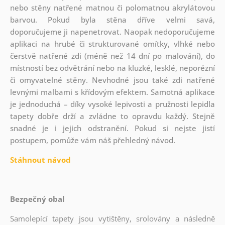
nebo stěny natřené matnou či polomatnou akrylátovou
barvou. Pokud byla stěna dříve velmi savá,
doporučujeme ji napenetrovat. Naopak nedoporučujeme
aplikaci na hrubé či strukturované omítky, vlhké nebo
čerstvě natřené zdi (méně než 14 dní po malování), do
místností bez odvětrání nebo na kluzké, lesklé, neporézní
či omyvatelné stěny. Nevhodné jsou také zdi natřené
levnými malbami s křídovým efektem. Samotná aplikace
je jednoduchá – díky vysoké lepivosti a pružnosti lepidla
tapety dobře drží a zvládne to opravdu každý. Stejně
snadné je i jejich odstranění. Pokud si nejste jistí
postupem, pomůže vám náš přehledný návod.
Stáhnout návod
Bezpečný obal
Samolepící tapety jsou vytištěny, srolovány a následně