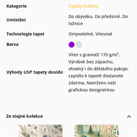
Kategorie
Tapety květiny
Do obýváku
,
Do předsíně
,
Do
Umístění
ložnice
Technologie tapet
Omyvatelné
,
Vliesové
Barva
Vlies s gramáží 170 g/m²
,
Výrobek bez zápachu,
vhodný i do dětského pokoje
,
Výhody USP tapety dovido
Lepidlo k tapetě dostanete
zdarma
,
Navrženo naší
grafickou designérkou
Ze stejné kolekce