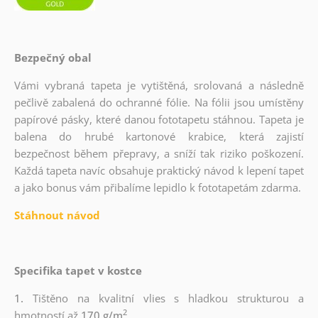
Bezpečný obal
Vámi vybraná tapeta je vytištěná, srolovaná a následně
pečlivě zabalená do ochranné fólie. Na fólii jsou umístěny
papírové pásky, které danou fototapetu stáhnou. Tapeta je
balena do hrubé kartonové krabice, která zajistí
bezpečnost během přepravy, a sníží tak riziko poškození.
Každá tapeta navíc obsahuje praktický návod k lepení tapet
a jako bonus vám přibalíme lepidlo k fototapetám zdarma.
Stáhnout návod
Specifika tapet v kostce
1.
Tištěno na kvalitní vlies s hladkou strukturou a
2
hmotností až
170 g/m
.