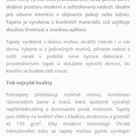
dodává prostoru moderní a sofistikovaný nádech. Ideální
pro oživení interiéru v obývacím pokoji nebo ložnici.
Tapeta je vyrobena z kvalitních materiálů, což zajišťuje
dlouhou životnost a snadnou aplikaci.
Tapety vyráběné s láskou mohou zkrášlit interiér i u vás
doma. Vyberte si z jedinečných motivů, přineste radost a
svěží vánek v podobě nové bytové dekorace. I
prostřednictvím tapet si dokážete vytvořit domov, do
kterého se budete rádi vracet.
Tisk nejvyšší kvality
Fototapety představují rozličné motivy, kombinaci
různorodých barev a tvarů, které společně vytvářejí
nepřehlédnutelný a dominantní prvek místnosti. Tapety
jsou tištěny na kvalitní vlies s hladkou strukturou a gramáží
2
až 170 g/m
. Díky moderní technologii UV-led
inkoustového tisku se tapety mohou pyšnit vynikající