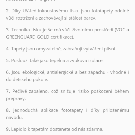
2.
Díky UV-led inkoustovému tisku jsou fototapety odolné
vůči roztržení a zachovávají si stálost barev.
3.
Technika tisku je šetrná vůči životnímu prostředí (VOC a
GREENGUARD GOLD certifikace).
4. Tapety jsou omyvatelné, zabraňují vytváření plísní.
5. Poslouží také jako tepelná a zvuková izolace.
6.
Jsou ekologické, antialergické a bez zápachu - vhodné i
do dětského pokoje.
7.
Pečlivě zabaleno, což snižuje riziko poškození během
přepravy.
8.
Jednoduchá aplikace fototapety i díky přiloženému
návodu.
9.
Lepidlo k tapetám dostanete od nás zdarma.