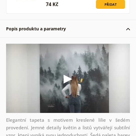
74 Kč
PŘIDAT
Popis produktu a parametry
Elegantní tapeta s motivem kreslené lilie v šedém
provedení. Jemné detaily květin a listů vytvářejí subtilní
vzor, který vyniká svou jednoduchostí. Šedá paleta barev