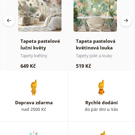
Tapeta pastelové
Tapeta pastelová
S
j
luční květy
květinová louka
t
m
z
Tapety květiny
Tapety pole a louky
S
p
649 Kč
519 Kč
7
b
k
Doprava zdarma
Rychlé dodání
nad 2500 Kč
do pár dní u Vás