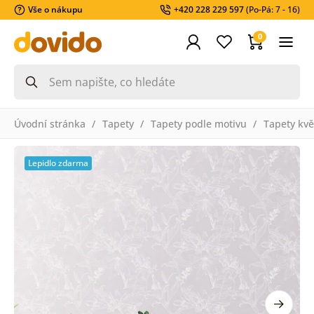
Vše o nákupu
+420 228 229 597
(Po-Pá: 7 - 16)
0
Úvodní stránka
Tapety
Tapety podle motivu
Tapety kvě
Lepidlo zdarma