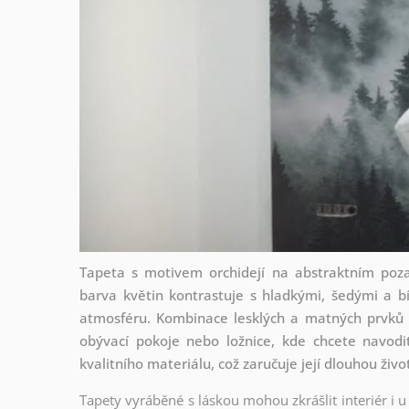
Tapeta s motivem orchidejí na abstraktním pozad
barva květin kontrastuje s hladkými, šedými a bí
atmosféru. Kombinace lesklých a matných prvků 
obývací pokoje nebo ložnice, kde chcete navod
kvalitního materiálu, což zaručuje její dlouhou živ
Tapety vyráběné s láskou mohou zkrášlit interiér i u