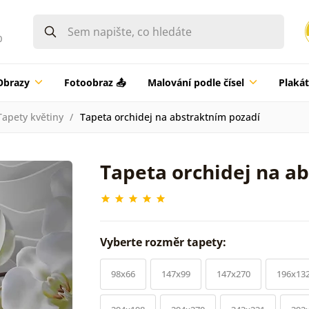
0
Obrazy
Fotoobraz 📤
Malování podle čísel
Plaká
Tapety květiny
Tapeta orchidej na abstraktním pozadí
Tapeta orchidej na a
Vyberte rozměr tapety:
98x66
147x99
147x270
196x13