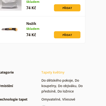
Skladem
74 Kč
PŘIDAT
Nožík
Skladem
74 Kč
PŘIDAT
ategorie
Tapety květiny
Do dětského pokoje
,
Do
místění
koupelny
,
Do obýváku
,
Do
předsíně
,
Do ložnice
echnologie tapet
Omyvatelné
,
Vliesové