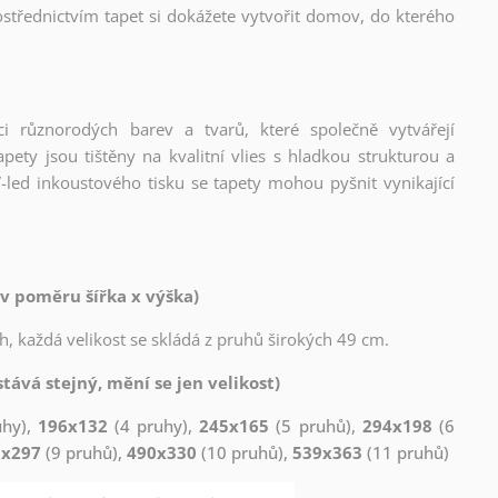
střednictvím tapet si dokážete vytvořit domov, do kterého
ci různorodých barev a tvarů, které společně vytvářejí
ety jsou tištěny na kvalitní vlies s hladkou strukturou a
-led inkoustového tisku se tapety mohou pyšnit vynikající
v poměru šířka x výška)
h, každá velikost se skládá z pruhů širokých 49 cm.
tává stejný, mění se jen velikost)
uhy),
196x132
(4 pruhy),
245x165
(5 pruhů),
294x198
(6
1x297
(9 pruhů),
490x330
(10 pruhů),
539x363
(11 pruhů)