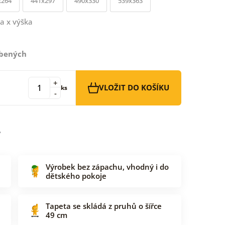
x264
441x297
490x330
539x363
a x výška
íbených
+
VLOŽIT DO KOŠÍKU
ks
-
Výrobek bez zápachu, vhodný i do
dětského pokoje
Tapeta se skládá z pruhů o šířce
49 cm