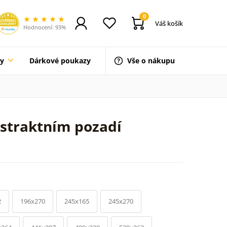
0
Váš košík
Hodnocení: 93%
ty
Dárkové poukazy
Vše o nákupu
bstraktním pozadí
2
196x270
245x165
245x270