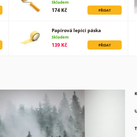
Skladem
174 Kč
PŘIDAT
Papírová lepicí páska
Skladem
139 Kč
PŘIDAT
K
U
T