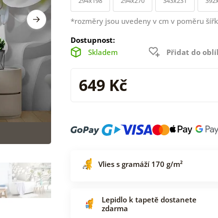
294x198
294x270
343x231
392
*rozměry jsou uvedeny v cm v poměru šířk
Dostupnost:
Skladem
Přidat do obl
649 Kč
Vlies s gramáží 170 g/m²
Lepidlo k tapetě dostanete
zdarma