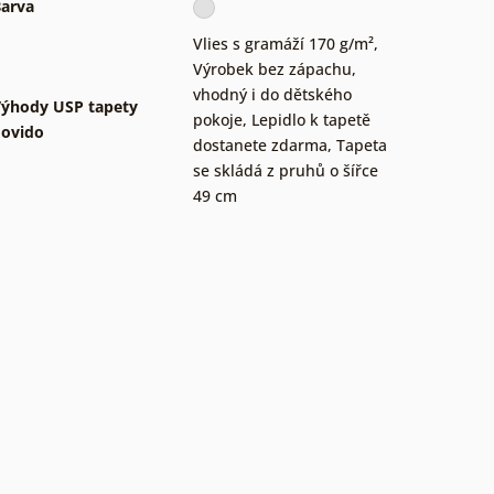
arva
Vlies s gramáží 170 g/m²
,
Výrobek bez zápachu,
vhodný i do dětského
ýhody USP tapety
pokoje
,
Lepidlo k tapetě
ovido
dostanete zdarma
,
Tapeta
se skládá z pruhů o šířce
49 cm