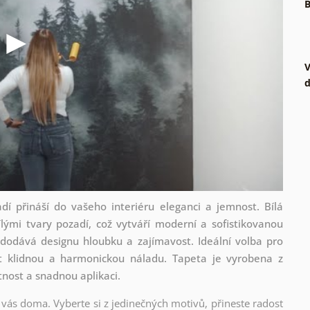
B
V
d
í přináší do vašeho interiéru eleganci a jemnost. Bílá
lými tvary pozadí, což vytváří moderní a sofistikovanou
dodává designu hloubku a zajímavost. Ideální volba pro
it klidnou a harmonickou náladu. Tapeta je vyrobena z
otnost a snadnou aplikaci.
 vás doma. Vyberte si z jedinečných motivů, přineste radost