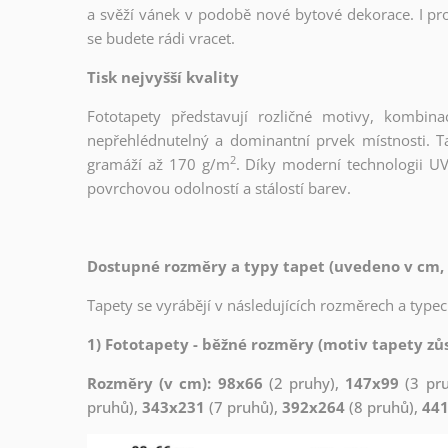
a svěží vánek v podobě nové bytové dekorace. I pro
se budete rádi vracet.
Tisk nejvyšší kvality
Fototapety představují rozličné motivy, kombina
nepřehlédnutelný a dominantní prvek místnosti. Tap
2
gramáží až 170 g/m
. Díky moderní technologii UV
povrchovou odolností a stálostí barev.
Dostupné rozměry a typy tapet (uvedeno v cm, 
Tapety se vyrábějí v následujících rozměrech a typec
1) Fototapety - běžné rozměry (motiv tapety zůs
Rozměry (v cm): 98x66
(2 pruhy),
147x99
(3 pr
pruhů),
343x231
(7 pruhů),
392x264
(8 pruhů),
44