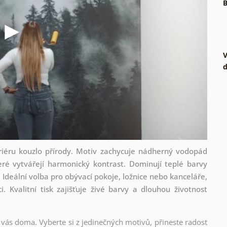
B
V
d
riéru kouzlo přírody. Motiv zachycuje nádherný vodopád
eré vytvářejí harmonický kontrast. Dominují teplé barvy
Ideální volba pro obývací pokoje, ložnice nebo kanceláře,
i. Kvalitní tisk zajišťuje živé barvy a dlouhou životnost
 vás doma. Vyberte si z jedinečných motivů, přineste radost