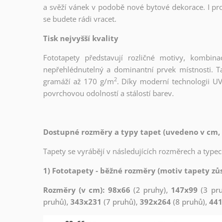
a svěží vánek v podobě nové bytové dekorace. I pro
se budete rádi vracet.
Tisk nejvyšší kvality
Fototapety představují rozličné motivy, kombina
nepřehlédnutelný a dominantní prvek místnosti. Tap
2
gramáží až 170 g/m
. Díky moderní technologii UV
povrchovou odolností a stálostí barev.
Dostupné rozměry a typy tapet (uvedeno v cm, 
Tapety se vyrábějí v následujících rozměrech a typec
1) Fototapety - běžné rozměry (motiv tapety zůs
Rozměry (v cm): 98x66
(2 pruhy),
147x99
(3 pr
pruhů),
343x231
(7 pruhů),
392x264
(8 pruhů),
44