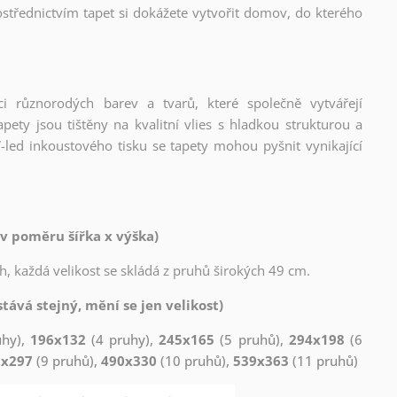
střednictvím tapet si dokážete vytvořit domov, do kterého
ci různorodých barev a tvarů, které společně vytvářejí
ety jsou tištěny na kvalitní vlies s hladkou strukturou a
-led inkoustového tisku se tapety mohou pyšnit vynikající
v poměru šířka x výška)
h, každá velikost se skládá z pruhů širokých 49 cm.
tává stejný, mění se jen velikost)
uhy),
196x132
(4 pruhy),
245x165
(5 pruhů),
294x198
(6
1x297
(9 pruhů),
490x330
(10 pruhů),
539x363
(11 pruhů)