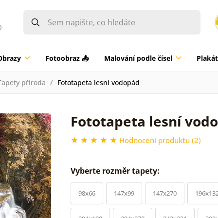
0
Obrazy
Fotoobraz 📤
Malování podle čísel
Plaká
Tapety příroda
Fototapeta lesní vodopád
Fototapeta lesní vod
Hodnocení produktu (2)
Vyberte rozměr tapety:
98x66
147x99
147x270
196x13