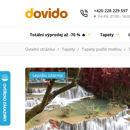
+420 228 229 597
Po-Pá: 07:00 - 16:0
Totální výprodej až -70 % 🔥
Tapety
Úvodní stránka
Tapety
Tapety podle motivu
Lepidlo zdarma