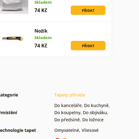
Skladem
74 Kč
PŘIDAT
Nožík
Skladem
74 Kč
PŘIDAT
ategorie
Tapety příroda
Do kanceláře
,
Do kuchyně
,
místění
Do koupelny
,
Do obýváku
,
Do předsíně
,
Do ložnice
echnologie tapet
Omyvatelné
,
Vliesové