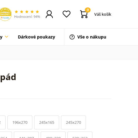
0
Váš košík
Hodnocení: 94%
ty
Dárkové poukazy
Vše o nákupu
opád
2
196x270
245x165
245x270