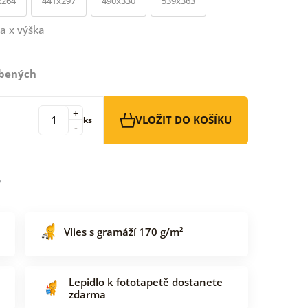
x264
441x297
490x330
539x363
a x výška
íbených
+
VLOŽIT DO KOŠÍKU
ks
-
Vlies s gramáží 170 g/m²
Lepidlo k fototapetě dostanete
zdarma