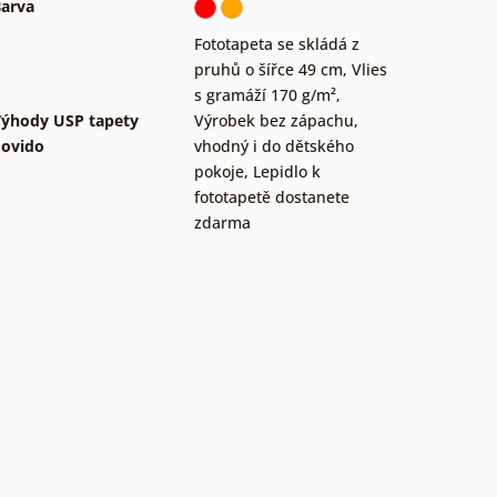
arva
Fototapeta se skládá z
pruhů o šířce 49 cm
,
Vlies
s gramáží 170 g/m²
,
ýhody USP tapety
Výrobek bez zápachu,
ovido
vhodný i do dětského
pokoje
,
Lepidlo k
fototapetě dostanete
zdarma