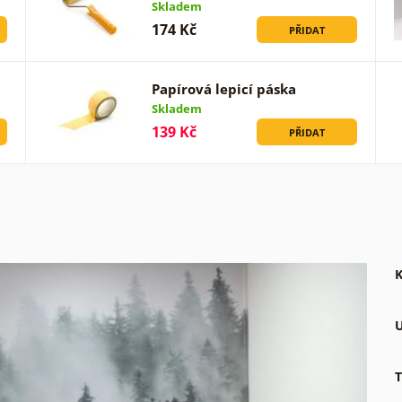
Skladem
174 Kč
PŘIDAT
Papírová lepicí páska
Skladem
139 Kč
PŘIDAT
K
U
T