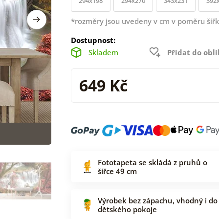
294x198
294x270
343x231
392
*rozměry jsou uvedeny v cm v poměru šířk
Dostupnost:
Skladem
Přidat do obl
649 Kč
Fototapeta se skládá z pruhů o
šířce 49 cm
Výrobek bez zápachu, vhodný i do
dětského pokoje